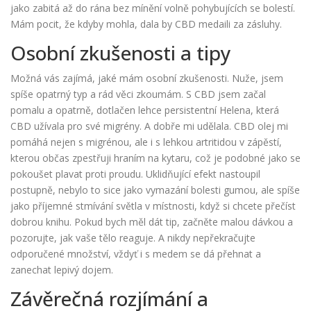
jako zabitá až do rána bez mínění volně pohybujících se bolestí.
Mám pocit, že kdyby mohla, dala by CBD medaili za zásluhy.
Osobní zkušenosti a tipy
Možná vás zajímá, jaké mám osobní zkušenosti. Nuže, jsem
spíše opatrný typ a rád věci zkoumám. S CBD jsem začal
pomalu a opatrně, dotlačen lehce persistentní Helena, která
CBD užívala pro své migrény. A dobře mi udělala. CBD olej mi
pomáhá nejen s migrénou, ale i s lehkou artritidou v zápěstí,
kterou občas zpestřuji hraním na kytaru, což je podobné jako se
pokoušet plavat proti proudu. Uklidňující efekt nastoupil
postupně, nebylo to sice jako vymazání bolesti gumou, ale spíše
jako příjemné stmívání světla v místnosti, když si chcete přečíst
dobrou knihu. Pokud bych měl dát tip, začněte malou dávkou a
pozorujte, jak vaše tělo reaguje. A nikdy nepřekračujte
odporučené množství, vždyť i s medem se dá přehnat a
zanechat lepivý dojem.
Závěrečná rozjímání a