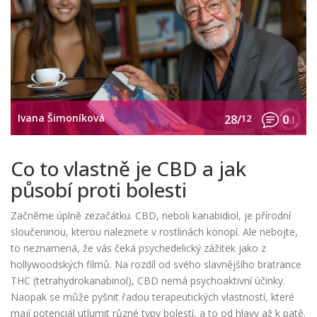
Ivana Šimoníková
28/
12
0
Co to vlastně je CBD a jak
působí proti bolesti
Začněme úplně zezačátku. CBD, neboli kanabidiol, je přírodní
sloučeninou, kterou naleznete v rostlinách konopí. Ale nebojte,
to neznamená, že vás čeká psychedelický zážitek jako z
hollywoodských filmů. Na rozdíl od svého slavnějšího bratrance
THC (tetrahydrokanabinol), CBD nemá psychoaktivní účinky.
Naopak se může pyšnit řadou terapeutických vlastností, které
mají potenciál utlumit různé typy bolestí, a to od hlavy až k patě.