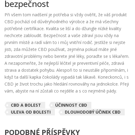
bezpečnost
Při všem tom nadšení je potřeba si vždy ověřit, že váš produkt
CBD pochází od důvěryhodného výrobce a že má všechny
potřebné certifikace. Kvalita se liší a do džungle nízké kvality
nechcete zabloudit. Bezpečnost a vaše zdraví jsou vždy na
prvním místě a radí vám to i můj vnitřní rodič. Jestliže si nejste
jisti, zda můžete CBD používat, zejména pokud máte jiné
zdravotní problémy nebo berete jiné léky, poraďte se s lékařem.
A nezapomeňte, že nejlepší léčitel je preventivní péče, zdravá
strava a dostatek pohybu. Alespoň to si neustále připomínám, i
když ta další kapka čokolády vypadá tak lákavě. Koneckonců, i s
CBD je život trochu jako hledání rovnováhy na jednokolce. Přeji
vám, abyste na ní zůstali co nejdéle a s co nejméně pády.
CBD A BOLEST
ÚČINNOST CBD
ULEVA OD BOLESTI
DLOUHODOBÝ ÚČINEK CBD
PODOBNÉ PŘÍSPĚVKY