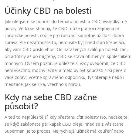
Účinky CBD na bolesti
Jakmile jsem se ponořil do tématu bolesti a CBD, výsledky mě
udivily. Vědci se shodují, že CBD může pomoci zejména při
chronické bolesti, což je pro řadu lidí samotné už dost dobrá
zpráva. Ale nezatrhněte to, nemusíte být hned staří křepeláci,
aby vám CBD přišlo vhod. Od natažených svalů po bolesti zad,
od artritidy až po migrény, CBD se stává oblíbeným společníkem
mnohých. Ovšem pozor, je důležité si vždy uvědomit, že CBD
není všechno-mocný léčitel a mělo by být součástí širší péče o
vaše zdraví, včetně správného odpočinku, fyzioterapie nebo i
meditace. Jak se říká, všechno s mírou.
Kdy na sebe CBD začne
působit?
A teď to nejdůležitější: kdy přestanu cítit bolest? No, nečekejte,
že když zakápnete pár kapek CBD oleje, hned se z vás stane
Superman. Je to proces. Nejrychlejší účinek má kouření nebo