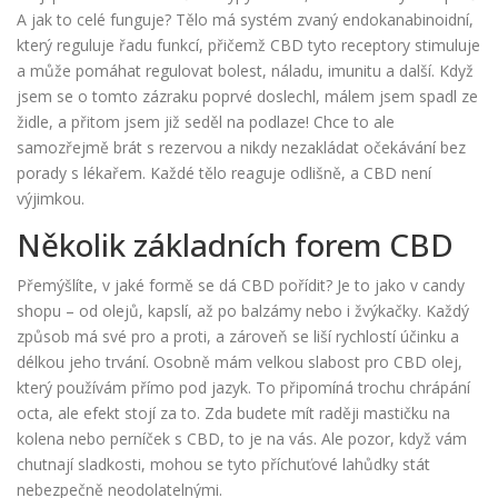
A jak to celé funguje? Tělo má systém zvaný endokanabinoidní,
který reguluje řadu funkcí, přičemž CBD tyto receptory stimuluje
a může pomáhat regulovat bolest, náladu, imunitu a další. Když
jsem se o tomto zázraku poprvé doslechl, málem jsem spadl ze
židle, a přitom jsem již seděl na podlaze! Chce to ale
samozřejmě brát s rezervou a nikdy nezakládat očekávání bez
porady s lékařem. Každé tělo reaguje odlišně, a CBD není
výjimkou.
Několik základních forem CBD
Přemýšlíte, v jaké formě se dá CBD pořídit? Je to jako v candy
shopu – od olejů, kapslí, až po balzámy nebo i žvýkačky. Každý
způsob má své pro a proti, a zároveň se liší rychlostí účinku a
délkou jeho trvání. Osobně mám velkou slabost pro CBD olej,
který používám přímo pod jazyk. To připomíná trochu chrápání
octa, ale efekt stojí za to. Zda budete mít raději mastičku na
kolena nebo perníček s CBD, to je na vás. Ale pozor, když vám
chutnají sladkosti, mohou se tyto příchuťové lahůdky stát
nebezpečně neodolatelnými.