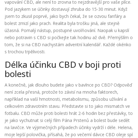
vapování CBD, ale není to zrovna to nejzdravější pro vaše plíce.
Pod jazykem se účinky dostavují zhruba do 15-30 minut. Když
jsem to zkusil poprvé, jako bych čekal, že se ozvou fanfáry a
bolest zmizí jako prach. Realita byla trošku jiná, ale stejně
úžasná. Pomalý nástup, postupné uvolňování. Naopak u kapslí
nebo potravin s CBD si počkejte tak hodinu až dvě. Přemýšlím o
tom, že si na CBD nachystám adventní kalendář. Každé okénko
s trochou trpělivosti.
Délka účinku CBD v boji proti
bolesti
A konečně, jak dlouho budete jako v bavlnce po CBD? Odpověď
není zcela přesná, protože to závisí na mnoha faktorech,
například na vaší hmotnosti, metabolismu, způsobu užívání a
celkovém zdravotním stavu. Představte si to jako mismatch ve
fotbalu. CBD může proti bolesti hrát 2-6 hodin bez přestávky, to
je jako vychutnat si celý film Pána Prstenů a bolest bude sedět
na lavičce. Ve výjimečných případech účinky vydrží i déle. Helena,
moje lepší polovička, přísahá, že po večerní dávce CBD oleje spí