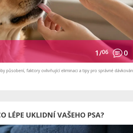
1/
06
0
y působení, faktory ovlivňující eliminaci a tipy pro správné dávkován
CO LÉPE UKLIDNÍ VAŠEHO PSA?