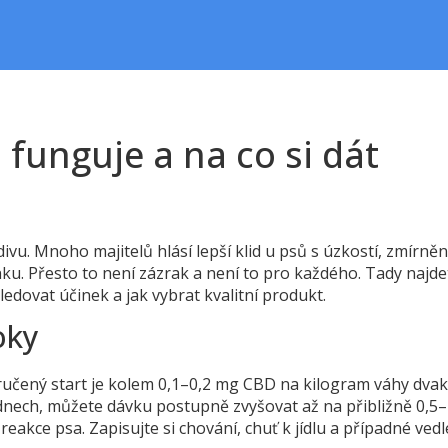
funguje a na co si dát
ivu. Mnoho majitelů hlásí lepší klid u psů s úzkostí, zmírněn
nku. Přesto to není zázrak a není to pro každého. Tady najde
ledovat účinek a jak vybrat kvalitní produkt.
oky
učený start je kolem 0,1–0,2 mg CBD na kilogram váhy dvak
dnech, můžete dávku postupně zvyšovat až na přibližně 0,5
akce psa. Zapisujte si chování, chuť k jídlu a případné vedl