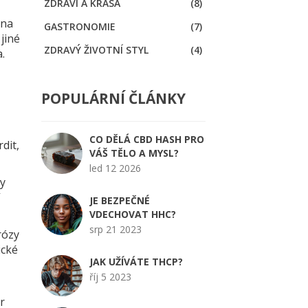
ZDRAVÍ A KRÁSA
(8)
 na
GASTRONOMIE
(7)
 jiné
ZDRAVÝ ŽIVOTNÍ STYL
(4)
.
POPULÁRNÍ ČLÁNKY
CO DĚLÁ CBD HASH PRO
dit,
VÁŠ TĚLO A MYSL?
led 12 2026
ky
í
JE BEZPEČNÉ
VDECHOVAT HHC?
srp 21 2023
rózy
ické
JAK UŽÍVÁTE THCP?
říj 5 2023
r