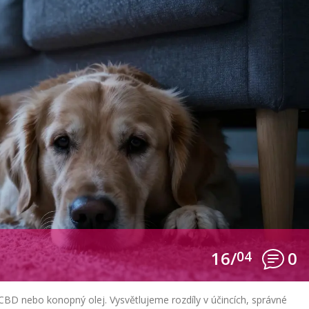
16/
04
0
í CBD nebo konopný olej. Vysvětlujeme rozdíly v účincích, správné