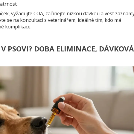
atrnost.
aček, vyžadujte COA, začínejte nízkou dávkou a vést záznam
uvte se na konzultaci s veterinářem, ideálně tím, kdo má
né komplikace.
 V PSOVI? DOBA ELIMINACE, DÁVKOV