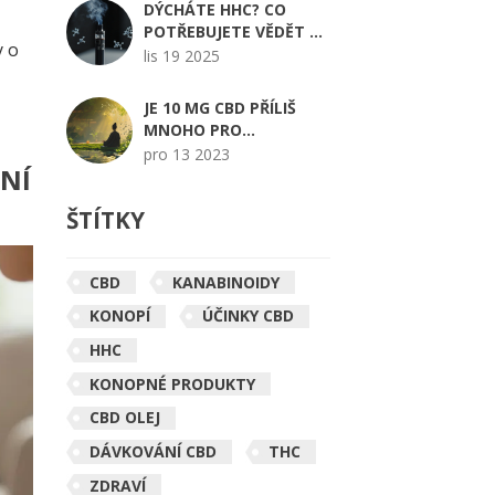
DÝCHÁTE HHC? CO
POTŘEBUJETE VĚDĚT O
y o
HHC VAPECH
lis 19 2025
JE 10 MG CBD PŘÍLIŠ
MNOHO PRO
ZAČÁTEČNÍKA?
pro 13 2023
ÁNÍ
ŠTÍTKY
CBD
KANABINOIDY
KONOPÍ
ÚČINKY CBD
HHC
KONOPNÉ PRODUKTY
CBD OLEJ
DÁVKOVÁNÍ CBD
THC
ZDRAVÍ