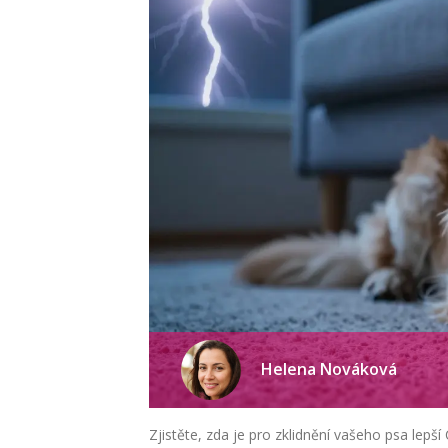
Helena Nováková
Zjistěte, zda je pro zklidnění vašeho psa lepš