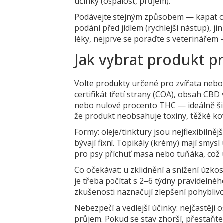
účinky (ospalost, průjem).
Podávejte stejným způsobem — kapat ole
podání před jídlem (rychlejší nástup), jin
léky, nejprve se poraďte s veterinářem
Jak vybrat produkt p
Volte produkty určené pro zvířata nebo 
certifikát třetí strany (COA), obsah CBD
nebo nulové procento THC — ideálně ši
že produkt neobsahuje toxiny, těžké kov
Formy: oleje/tinktury jsou nejflexibilně
bývají fixní. Topikály (krémy) mají smysl
pro psy příchuť masa nebo tuňáka, což 
Co očekávat: u zklidnění a snížení úzkos
je třeba počítat s 2–6 týdny pravidelnéh
zkušenosti naznačují zlepšení pohyblivos
Nebezpečí a vedlejší účinky: nejčastěji
průjem. Pokud se stav zhorší, přestaňte