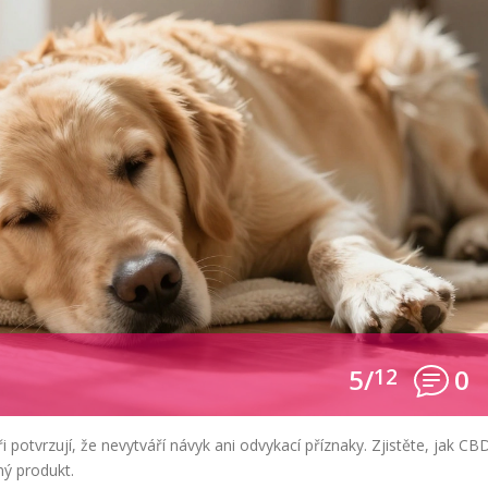
5/
12
0
i potvrzují, že nevytváří návyk ani odvykací příznaky. Zjistěte, jak CB
ný produkt.