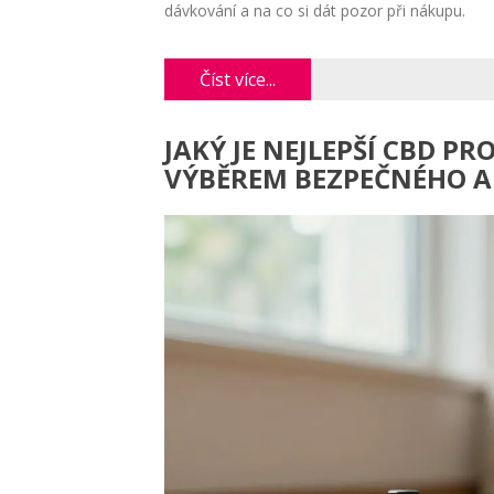
dávkování a na co si dát pozor při nákupu.
Číst více...
JAKÝ JE NEJLEPŠÍ CBD P
VÝBĚREM BEZPEČNÉHO 