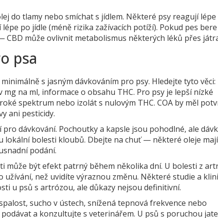
j do tlamy nebo smíchat s jídlem. Některé psy reagují lépe
í lépe po jídle (méně rizika zažívacích potíží). Pokud pes bere
 — CBD může ovlivnit metabolismus některých léků přes játra
ro psa
minimálně s jasným dávkováním pro psy. Hledejte tyto věci:
 v mg na ml, informace o obsahu THC. Pro psy je lepší nízké
roké spektrum nebo izolát s nulovým THC. COA by měl potvr
y ani pesticidy.
jší pro dávkování. Pochoutky a kapsle jsou pohodlné, ale dáv
 u lokální bolesti kloubů. Dbejte na chuť — některé oleje maj
usnadní podání.
ti může být efekt patrný během několika dní. U bolesti z art
o užívání, než uvidíte výraznou změnu. Některé studie a klin
ti u psů s artrózou, ale důkazy nejsou definitivní.
 ospalost, sucho v ústech, snížená tepnová frekvence nebo
 podávat a konzultujte s veterinářem. U psů s poruchou jate