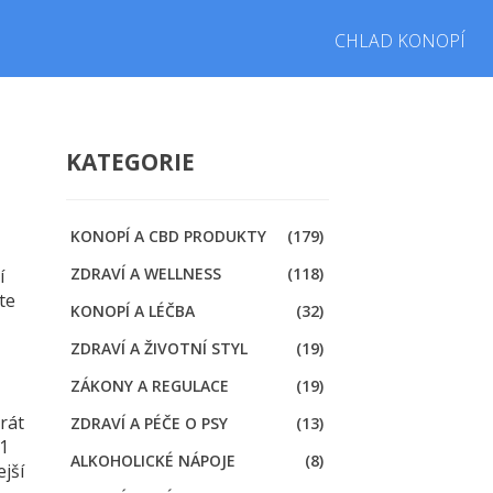
CHLAD KONOPÍ
KATEGORIE
KONOPÍ A CBD PRODUKTY
(179)
ZDRAVÍ A WELLNESS
(118)
í
te
KONOPÍ A LÉČBA
(32)
ZDRAVÍ A ŽIVOTNÍ STYL
(19)
ZÁKONY A REGULACE
(19)
rát
ZDRAVÍ A PÉČE O PSY
(13)
–1
ALKOHOLICKÉ NÁPOJE
(8)
ejší