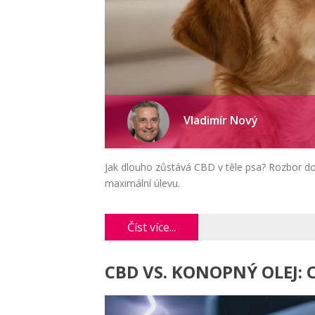
Vladimír Nový
Jak dlouho zůstává CBD v těle psa? Rozbor dob
maximální úlevu.
Číst více...
CBD VS. KONOPNÝ OLEJ: 