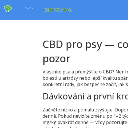
CBD pro psy — co 
pozor
Vlastníte psa a přemýšlíte o CBD? Není d
bolesti u artrózy nebo lepší kvalitu spá
konkrétní rady, jak bezpečně začít, jak s
Dávkování a první kr
Začněte nízko a pomalu zvyšujte. Dopor
denně. Pokud nevidíte změnu po 1–2 tý
mg/kg dvakrát denně — vždy pozorujte re