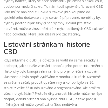
bylinný nádech, který se poté proměnil v příjemně sladkou chuť,
podobnou medu či cukru. To nám totiž správně připravené CBD
jídlo může nabídnout! Pokud si takové jídlo koupíme od
spolehlivého dodavatele a je správně připravené, neměl by být
bylinný podtón nijak silný či nepříjemný. Pokud jste stále
nervózní, můžete zkusit některá z mých oblíbených CBD cukroví
nebo čokolády, které jsou ideální pro začátečníky.
Listování stránkami historie
CBD
Když mluvíme o CBD, je důležité se vrátit na samé začátky a
pochopit, jak se naše vnímání konopí a jeho potenciálu změnilo.
Historicky bylo konopí velmi ceněno pro jeho léčivé a užitné
vlastnosti a bylo hojně využíváno v mnoha kulturách. Nicméně
se světem začaly proudit opačné vlny a konopí bylo ve 20.
století z velké části odsuzováno a stigmatizováno. Ale proč to
všechno vykládám? Protože díky znalosti historie můžeme lépe
chápat, odkud přichází ona bylinná chuť CBD, a také proč u
některých lidí může vyvolávat určitou nedůvěru.