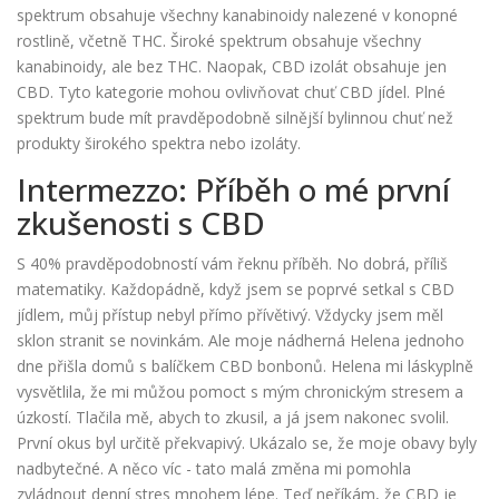
spektrum obsahuje všechny kanabinoidy nalezené v konopné
rostlině, včetně THC. Široké spektrum obsahuje všechny
kanabinoidy, ale bez THC. Naopak, CBD izolát obsahuje jen
CBD. Tyto kategorie mohou ovlivňovat chuť CBD jídel. Plné
spektrum bude mít pravděpodobně silnější bylinnou chuť než
produkty širokého spektra nebo izoláty.
Intermezzo: Příběh o mé první
zkušenosti s CBD
S 40% pravděpodobností vám řeknu příběh. No dobrá, příliš
matematiky. Každopádně, když jsem se poprvé setkal s CBD
jídlem, můj přístup nebyl přímo přívětivý. Vždycky jsem měl
sklon stranit se novinkám. Ale moje nádherná Helena jednoho
dne přišla domů s balíčkem CBD bonbonů. Helena mi láskyplně
vysvětlila, že mi můžou pomoct s mým chronickým stresem a
úzkostí. Tlačila mě, abych to zkusil, a já jsem nakonec svolil.
První okus byl určitě překvapivý. Ukázalo se, že moje obavy byly
nadbytečné. A něco víc - tato malá změna mi pomohla
zvládnout denní stres mnohem lépe. Teď neříkám, že CBD je