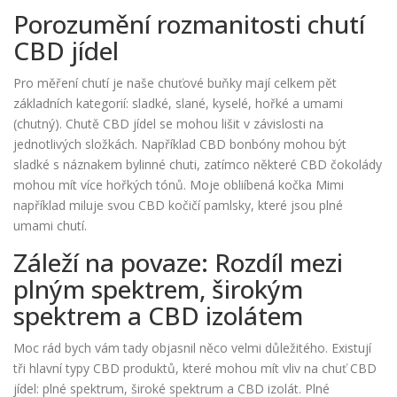
Porozumění rozmanitosti chutí
CBD jídel
Pro měření chutí je naše chuťové buňky mají celkem pět
základních kategorií: sladké, slané, kyselé, hořké a umami
(chutný). Chutě CBD jídel se mohou lišit v závislosti na
jednotlivých složkách. Například CBD bonbóny mohou být
sladké s náznakem bylinné chuti, zatímco některé CBD čokolády
mohou mít více hořkých tónů. Moje obliíbená kočka Mimi
například miluje svou CBD kočičí pamlsky, které jsou plné
umami chutí.
Záleží na povaze: Rozdíl mezi
plným spektrem, širokým
spektrem a CBD izolátem
Moc rád bych vám tady objasnil něco velmi důležitého. Existují
tři hlavní typy CBD produktů, které mohou mít vliv na chuť CBD
jídel: plné spektrum, široké spektrum a CBD izolát. Plné