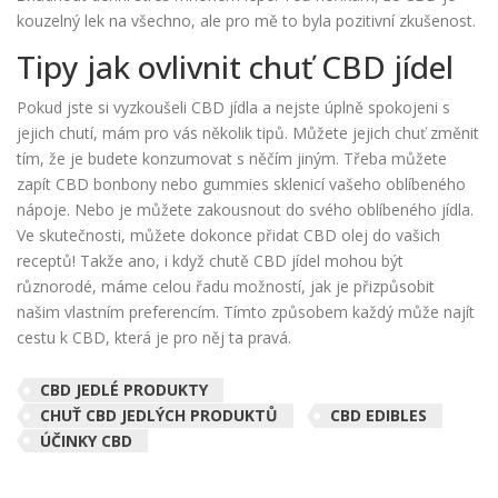
kouzelný lek na všechno, ale pro mě to byla pozitivní zkušenost.
Tipy jak ovlivnit chuť CBD jídel
Pokud jste si vyzkoušeli CBD jídla a nejste úplně spokojeni s
jejich chutí, mám pro vás několik tipů. Můžete jejich chuť změnit
tím, že je budete konzumovat s něčím jiným. Třeba můžete
zapít CBD bonbony nebo gummies sklenicí vašeho oblíbeného
nápoje. Nebo je můžete zakousnout do svého oblíbeného jídla.
Ve skutečnosti, můžete dokonce přidat CBD olej do vašich
receptů! Takže ano, i když chutě CBD jídel mohou být
různorodé, máme celou řadu možností, jak je přizpůsobit
našim vlastním preferencím. Tímto způsobem každý může najít
cestu k CBD, která je pro něj ta pravá.
CBD JEDLÉ PRODUKTY
CHUŤ CBD JEDLÝCH PRODUKTŮ
CBD EDIBLES
ÚČINKY CBD