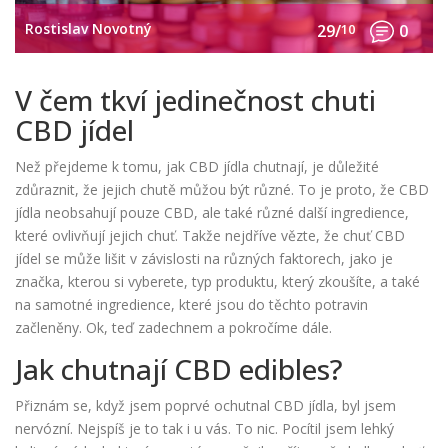
Rostislav Novotný
29/
10
0
V čem tkví jedinečnost chuti
CBD jídel
Než přejdeme k tomu, jak CBD jídla chutnají, je důležité
zdůraznit, že jejich chutě můžou být různé. To je proto, že CBD
jídla neobsahují pouze CBD, ale také různé další ingredience,
které ovlivňují jejich chuť. Takže nejdříve vězte, že chuť CBD
jídel se může lišit v závislosti na různých faktorech, jako je
značka, kterou si vyberete, typ produktu, který zkoušíte, a také
na samotné ingredience, které jsou do těchto potravin
začleněny. Ok, teď zadechnem a pokročíme dále.
Jak chutnají CBD edibles?
Přiznám se, když jsem poprvé ochutnal CBD jídla, byl jsem
nervózní. Nejspíš je to tak i u vás. To nic. Pocítil jsem lehký