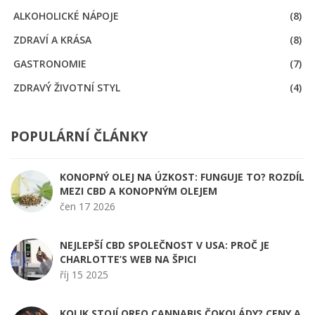
ALKOHOLICKÉ NÁPOJE
(8)
ZDRAVÍ A KRÁSA
(8)
GASTRONOMIE
(7)
ZDRAVÝ ŽIVOTNÍ STYL
(4)
POPULÁRNÍ ČLÁNKY
KONOPNÝ OLEJ NA ÚZKOST: FUNGUJE TO? ROZDÍL
MEZI CBD A KONOPNÝM OLEJEM
čen 17 2026
NEJLEPŠÍ CBD SPOLEČNOST V USA: PROČ JE
CHARLOTTE’S WEB NA ŠPICI
říj 15 2025
KOLIK STOJÍ OREO CANNABIS ČOKOLÁDY? CENY A