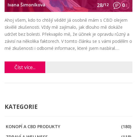
Ivana Šimoníková
28/
12
0
Ahoj všem, kdo to chtějí vědět! Já osobně mám s CBD olejem
skvělé zkušenosti. Vždy mě zajímalo, jak dlouho mě dokáže
udržet bez bolesti. Překvapilo mě, že účinek je opravdu různý a
závisí na několika faktorech. V tomto článku se s vámi podělím o
mé zkušenosti i odborné informace, které jsem nasbíral.
Zjistěte, jak můžete využít CBD pro co nejlepší ulevu od bolesti!
Číst více...
KATEGORIE
KONOPÍ A CBD PRODUKTY
(180)
ZDRAVÍ A WELLNESS
(118)