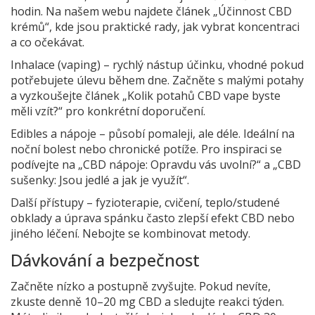
hodin. Na našem webu najdete článek „Účinnost CBD
krémů“, kde jsou praktické rady, jak vybrat koncentraci
a co očekávat.
Inhalace (vaping) – rychlý nástup účinku, vhodné pokud
potřebujete úlevu během dne. Začněte s malými potahy
a vyzkoušejte článek „Kolik potahů CBD vape byste
měli vzít?“ pro konkrétní doporučení.
Edibles a nápoje – působí pomaleji, ale déle. Ideální na
noční bolest nebo chronické potíže. Pro inspiraci se
podívejte na „CBD nápoje: Opravdu vás uvolní?“ a „CBD
sušenky: Jsou jedlé a jak je využít“.
Další přístupy – fyzioterapie, cvičení, teplo/studené
obklady a úprava spánku často zlepší efekt CBD nebo
jiného léčení. Nebojte se kombinovat metody.
Dávkování a bezpečnost
Začněte nízko a postupně zvyšujte. Pokud nevíte,
zkuste denně 10–20 mg CBD a sledujte reakci týden.