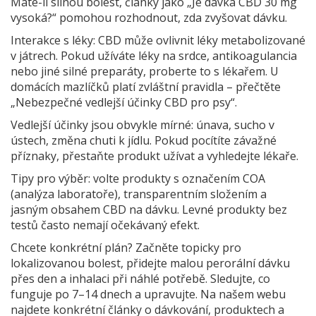
Máte-li silnou bolest, články jako „Je dávka CBD 30 mg
vysoká?“ pomohou rozhodnout, zda zvyšovat dávku.
Interakce s léky: CBD může ovlivnit léky metabolizované
v játrech. Pokud užíváte léky na srdce, antikoagulancia
nebo jiné silné preparáty, proberte to s lékařem. U
domácích mazlíčků platí zvláštní pravidla – přečtěte
„Nebezpečné vedlejší účinky CBD pro psy“.
Vedlejší účinky jsou obvykle mírné: únava, sucho v
ústech, změna chuti k jídlu. Pokud pocítíte závažné
příznaky, přestaňte produkt užívat a vyhledejte lékaře.
Tipy pro výběr: volte produkty s označením COA
(analýza laboratoře), transparentním složením a
jasným obsahem CBD na dávku. Levné produkty bez
testů často nemají očekávaný efekt.
Chcete konkrétní plán? Začněte topicky pro
lokalizovanou bolest, přidejte malou perorální dávku
přes den a inhalaci při náhlé potřebě. Sledujte, co
funguje po 7–14 dnech a upravujte. Na našem webu
najdete konkrétní články o dávkování, produktech a