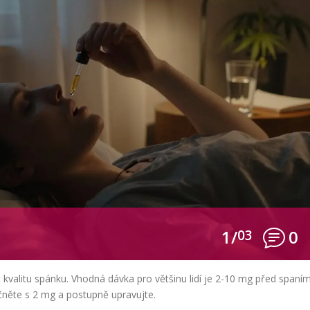
1/
03
0
 kvalitu spánku. Vhodná dávka pro většinu lidí je 2-10 mg před spaním
Začněte s 2 mg a postupně upravujte.