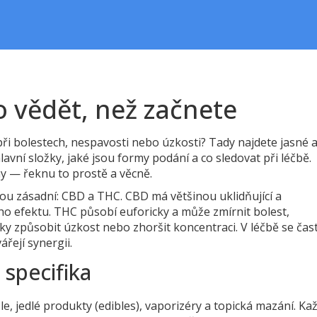
o vědět, než začnete
ři bolestech, nespavosti nebo úzkosti? Tady najdete jasné 
lavní složky, jaké jsou formy podání a co sledovat při léčbě.
y — řeknu to prostě a věcně.
sou zásadní: CBD a THC. CBD má většinou uklidňující a
ho efektu. THC působí euforicky a může zmírnit bolest,
taky způsobit úzkost nebo zhoršit koncentraci. V léčbě se čas
řejí synergii.
 specifika
sle, jedlé produkty (edibles), vaporizéry a topická mazání. Ka