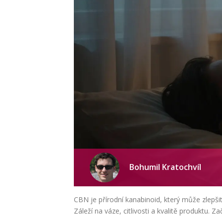
Bohumil Kratochvíl
CBN je přírodní kanabinoid, který může zlepšit
Záleží na váze, citlivosti a kvalitě produktu. 