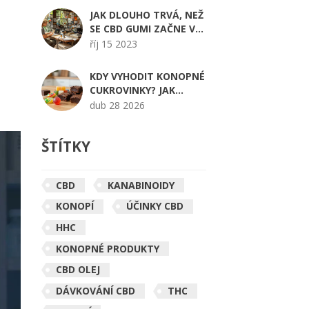
ÚČINKU
JAK DLOUHO TRVÁ, NEŽ
SE CBD GUMI ZAČNE V
NÁPOJI PROJEVOVAT?
říj 15 2023
KDY VYHODIT KONOPNÉ
CUKROVINKY? JAK
POZNAT ZKAŽENÁ
dub 28 2026
EDIBLES
ŠTÍTKY
CBD
KANABINOIDY
KONOPÍ
ÚČINKY CBD
HHC
KONOPNÉ PRODUKTY
CBD OLEJ
DÁVKOVÁNÍ CBD
THC