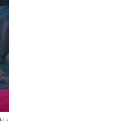
ak ho