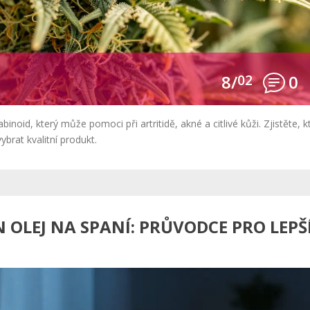
8/
02
0
binoid, který může pomoci při artritidě, akné a citlivé kůži. Zjistěte, k
brat kvalitní produkt.
N OLEJ NA SPANÍ: PRŮVODCE PRO LEPŠ