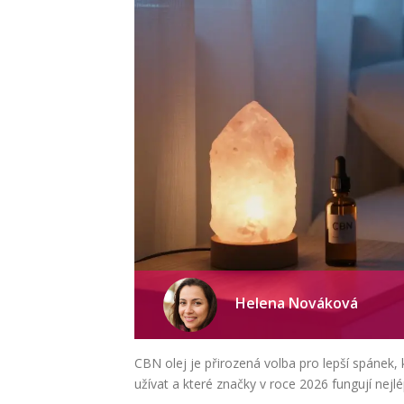
Helena Nováková
CBN olej je přirozená volba pro lepší spánek, 
užívat a které značky v roce 2026 fungují nejlé