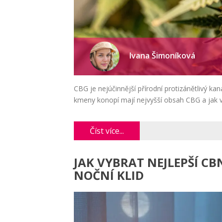
Ivana Šimoníková
CBG je nejúčinnější přírodní protizánětlivý kana
kmeny konopí mají nejvyšší obsah CBG a jak vy
Číst více...
JAK VYBRAT NEJLEPŠÍ CB
NOČNÍ KLID