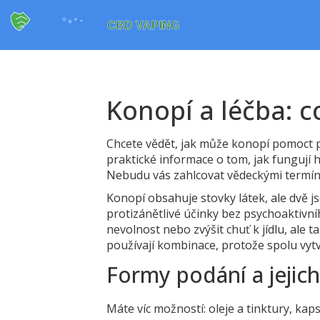
Konopí a léčba: c
Chcete vědět, jak může konopí pomoct p
praktické informace o tom, jak fungují h
Nebudu vás zahlcovat vědeckými termín
Konopí obsahuje stovky látek, ale dvě j
protizánětlivé účinky bez psychoaktivní
nevolnost nebo zvýšit chuť k jídlu, ale 
používají kombinace, protože spolu vytvá
Formy podání a jejich
Máte víc možností: oleje a tinktury, kap