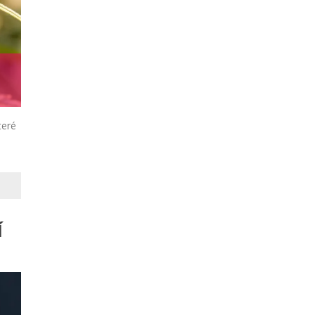
teré
Í