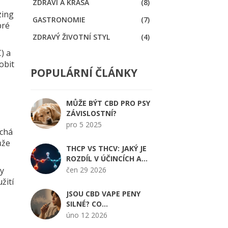
ZDRAVÍ A KRÁSA
(8)
zing
GASTRONOMIE
(7)
bré
ZDRAVÝ ŽIVOTNÍ STYL
(4)
) a
obit
POPULÁRNÍ ČLÁNKY
MŮŽE BÝT CBD PRO PSY
ZÁVISLOSTNÍ?
pro 5 2025
uchá
ůže
THCP VS THCV: JAKÝ JE
ROZDÍL V ÚČINCÍCH A
SÍLE?
dy
čen 29 2026
žití
JSOU CBD VAPE PENY
SILNÉ? CO
POTŘEBUJETE VĚDĚT O
úno 12 2026
KONCENTRACI A