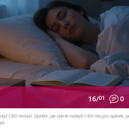
16/
01
0
když CBD nestačí. Zjistěte, jak vybrat nejlepší CBN olej pro spánek, j
pe.