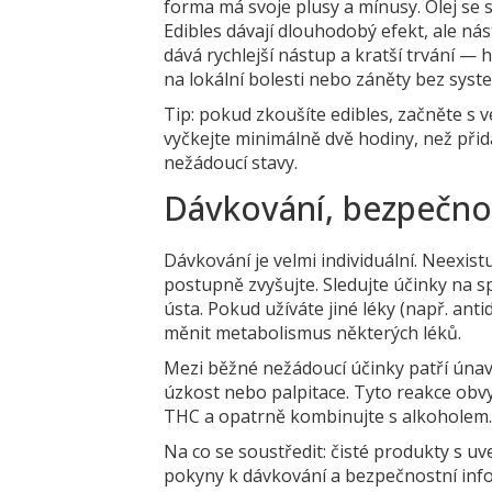
forma má svoje plusy a mínusy. Olej se 
Edibles dávají dlouhodobý efekt, ale nás
dává rychlejší nástup a kratší trvání — 
na lokální bolesti nebo záněty bez syst
Tip: pokud zkoušíte edibles, začněte s
vyčkejte minimálně dvě hodiny, než při
nežádoucí stavy.
Dávkování, bezpečnos
Dávkování je velmi individuální. Neexist
postupně zvyšujte. Sledujte účinky na s
ústa. Pokud užíváte jiné léky (např. an
měnit metabolismus některých léků.
Mezi běžné nežádoucí účinky patří únava
úzkost nebo palpitace. Tyto reakce obvy
THC a opatrně kombinujte s alkoholem
Na co se soustředit: čisté produkty s 
pokyny k dávkování a bezpečnostní inf