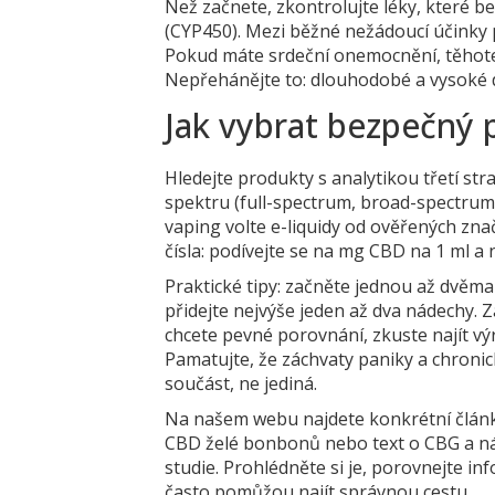
Než začnete, zkontrolujte léky, které 
(CYP450). Mezi běžné nežádoucí účinky p
Pokud máte srdeční onemocnění, těhoten
Nepřehánějte to: dlouhodobé a vysoké d
Jak vybrat bezpečný 
Hledejte produkty s analytikou třetí s
spektru (full-spectrum, broad-spectrum,
vaping volte e-liquidy od ověřených znač
čísla: podívejte se na mg CBD na 1 ml a n
Praktické tipy: začněte jednou až dvěma
přidejte nejvýše jeden až dva nádechy. Za
chcete pevné porovnání, zkuste najít 
Pamatujte, že záchvaty paniky a chroni
součást, ne jediná.
Na našem webu najdete konkrétní článk
CBD želé bonbonů nebo text o CBG a nád
studie. Prohlédněte si je, porovnejte i
často pomůžou najít správnou cestu.