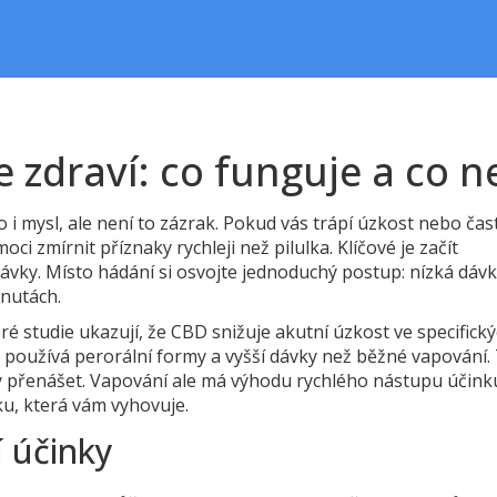
 zdraví: co funguje a co n
 i mysl, ale není to zázrak. Pokud vás trápí úzkost nebo čas
i zmírnit příznaky rychleji než pilulka. Klíčové je začít
dávky. Místo hádání si osvojte jednoduchý postup: nízká dávk
inutách.
ré studie ukazují, že CBD snižuje akutní úzkost ve specifick
mů používá perorální formy a vyšší dávky než běžné vapování.
y přenášet. Vapování ale má výhodu rychlého nástupu účink
ku, která vám vyhovuje.
í účinky