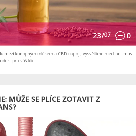
23/
07
0
dílu mezi konopným mlékem a CBD nápoji, vysvětlíme mechanismus
odukt pro váš klid.
E: MŮŽE SE PLÍCE ZOTAVIT Z
ANS?