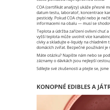
COA (certifikát analýzy) ukáže přesné 
datum testu, laboratoř, koncentrace k
pesticidy. Pokud COA chybí nebo je neč
informacemi na obalu — musí se shodovat.
Teplota a údržba zařízení ovlivní chuť a
vyšší teplota může uvolnit více kanabino
cívky a skladujte e-liquidy na chladné
domácích zvířat. Bezpečné používání je s
Máte otázku? Napište nám nebo se podě
záznamy o dávkách jsou nejlepší cestou, 
Sdílejte své zkušenosti a ptejte se, jsme
KONOPNÉ EDIBLES A JÁTRA