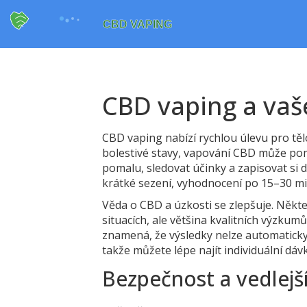
CBD vaping a vaše
CBD vaping nabízí rychlou úlevu pro tělo
bolestivé stavy, vapování CBD může pomoc
pomalu, sledovat účinky a zapisovat si 
krátké sezení, vyhodnocení po 15–30 m
Věda o CBD a úzkosti se zlepšuje. Někte
situacích, ale většina kvalitních výzku
znamená, že výsledky nelze automatick
takže můžete lépe najít individuální dáv
Bezpečnost a vedlejš