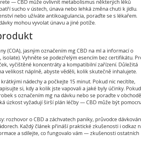
berete — CBD může ovlivnit metabolismus některých léků
atří sucho v ústech, únava nebo lehká změna chuti k jídlu.
ství nebo užíváte antikoagulancia, poraďte se s lékařem.
ávky mohou vyvolat únavu a jiné potíže.
produkt
trany (COA), jasným označením mg CBD na ml a informací o
 isolate). Vyhněte se podezřelým esencím bez certifikátu. Pr
ek, vyčištěné koncentráty a kompatibilní zařízení. Důležitá
a velikost náplně, abyste věděli, kolik skutečně inhalujete.
 krátkými nádechy a počkejte 15 minut. Pokud nic necítíte,
pisujte si, kdy a kolik jste vapovali a jaké byly účinky. Poku
výrobek s označením mg na dávku nebo se poraďte v obchodě
cká úzkost vyžadují širší plán léčby — CBD může být pomocn
y: rozhovor o CBD a záchvatech paniky, průvodce dávková
orech. Každý článek přináší praktické zkušenosti i odkaz 
nformace a sdílejte, co fungovalo vám — zkušenosti ostatních