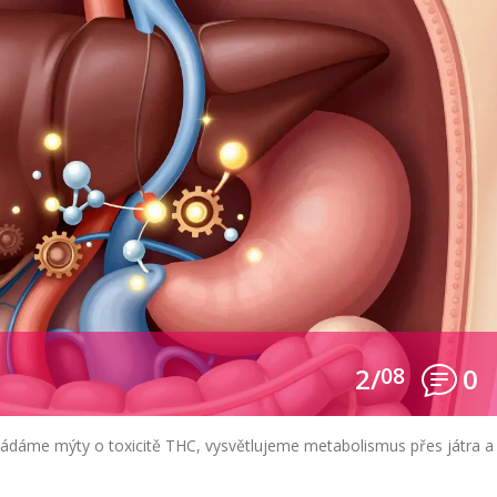
2/
08
0
kládáme mýty o toxicitě THC, vysvětlujeme metabolismus přes játra a