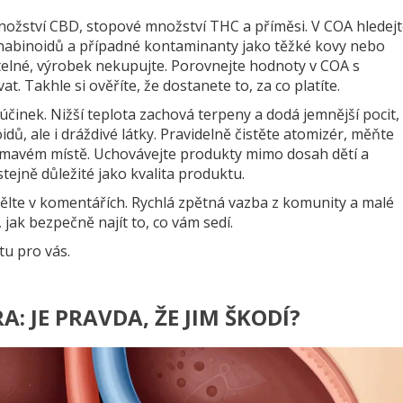
množství CBD, stopové množství THC a příměsi. V COA hledej
anabinoidů a případné kontaminanty jako těžké kovy nebo
itelné, výrobek nekupujte. Porovnejte hodnoty v COA s
 Takhle si ověříte, že dostanete to, za co platíte.
 účinek. Nižší teplota zachová terpeny a dodá jemnější pocit,
idů, ale i dráždivé látky. Pravidelně čistěte atomizér, měňte
m tmavém místě. Uchovávejte produkty mimo dosah dětí a
tejně důležité jako kvalita produktu.
lte v komentářích. Rychlá zpětná vazba z komunity a malé
jak bezpečně najít to, co vám sedí.
 tu pro vás.
: JE PRAVDA, ŽE JIM ŠKODÍ?