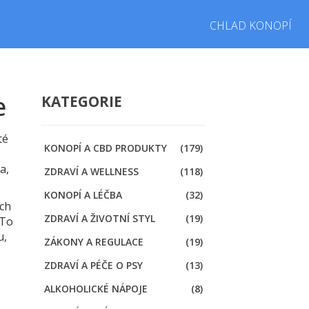
CHLAD KONOPÍ
e
KATEGORIE
té
KONOPÍ A CBD PRODUKTY
(179)
a,
ZDRAVÍ A WELLNESS
(118)
KONOPÍ A LÉČBA
(32)
ých
ZDRAVÍ A ŽIVOTNÍ STYL
(19)
 To
u,
ZÁKONY A REGULACE
(19)
ZDRAVÍ A PÉČE O PSY
(13)
ALKOHOLICKÉ NÁPOJE
(8)