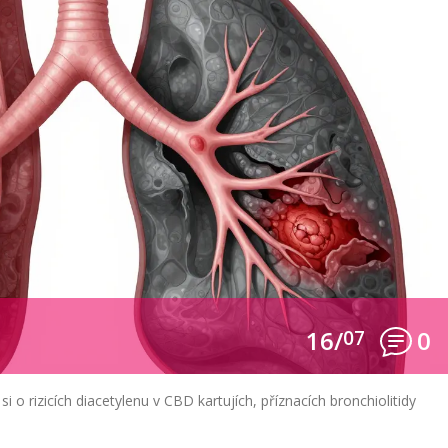
16/
07
0
i o rizicích diacetylenu v CBD kartujích, příznacích bronchiolitidy