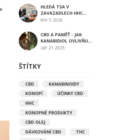
HLEDÁ TSA V
te
ZAVAZADLECH HHC
PRODUKTY?
bře 5 2026
CBD A PAMĚŤ - JAK
KANABIDIOL OVLIVŇUJE
VAŠE MYŠLENÍ?
zář 21 2025
ŠTÍTKY
CBD
KANABINOIDY
KONOPÍ
ÚČINKY CBD
HHC
KONOPNÉ PRODUKTY
CBD OLEJ
DÁVKOVÁNÍ CBD
THC