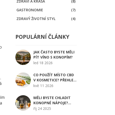
ZDRAVÍ A KRÁSA
(8)
GASTRONOMIE
(7)
ZDRAVÝ ŽIVOTNÍ STYL
(4)
POPULÁRNÍ ČLÁNKY
o
JAK ČASTO BYSTE MĚLI
PÍT VÍNO S KONOPÍM?
led 18 2026
d
CO POUŽÍT MÍSTO CBD
.
V KOSMETICE? PŘEHLED
á
ÚČINNÝCH ALTERNATIV
kvě 11 2026
PRO VAŠI PLEŤ
ním
MĚLI BYSTE CHLADIT
na
KONOPNÉ NÁPOJE?
PRAKTICKÝ PRŮVODCE
říj 24 2025
SKLADOVÁNÍM