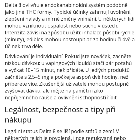
Delta 8 ovlivňuje endokanabinoidní systém podobně
jako jiné THC formy. Typické účinky zahrnují uvolnění,
zlepšení nálady a mírné změny vnímání. U některých lidí
mohou vzniknout ospalost nebo sucho v ústech.
Intenzita závisí na způsobu užití: inhalace působí rychle
(minuty), edibles mohou nastoupit až za hodinu či dvě a
účinek trvá déle.
Dávkování je individuální. Pokud jste nováček, začněte
nízkou dávkou: u vapingových liquidů stačí pár potahů
a vyčkat 10–15 minut, než přidáte. U jedlých produktů
začněte s 2,5–5 mg a počkejte aspoň dvě hodiny, než
přiberete více. Zkušenější uživatelé mohou postupně
zvyšovat dávku, ale mějte na paměti riziko
nepříjemného rauše a ovlivnění schopnosti řídit.
Legálnost, bezpečnost a tipy při
nákupu
Legální status Delta 8 se liší podle států a zemí. V
některých rejích je povolená, jinde regulovaná nebo