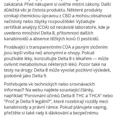
zakázaná. Před nákupem si ověřte místní zákony. Další
důležitá věc je čistota produktu. Některé produkty
vznikají chemickou úpravou z CBD a mohou obsahovat
nečistoty nebo zbytky rozpouštědel. Vyžadujte
certifikát analýzy (COA) od nezávislé laboratoře, kde je
uvedeno množství Delta 8, přítomnost dalších
kanabinoidů a absence těžkých kovů či pesticidů.
Prodávající s transparentními COA a jasným složením
jsou lepší volba než anonymní e-shopy. Pokud
používáte léky, konzultujte Delta 8 s lékařem — může
ovlivnit metabolismus některých léků. Pozor také na
testy na drogy: Delta 8 může vyvolat pozitivní výsledek,
podobně jako Delta 9.
Potřebujete víc technických nebo srovnávacích
informací? Na webu najdete související články,
například "Porovnání účinků Delta 8 THC a THCA" nebo
"Proč je Delta 9 legální?", které rozebírají rozdíly mezi
kanabinoidy a právní rámce. Pokud plánujete vaping,
přečtěte si také rady k dávkování a bezpečnému