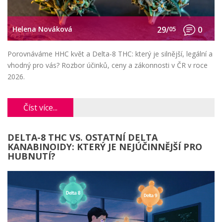
Helena Nováková
29/
05
0
Porovnáváme HHC květ a Delta-8 THC: který je silnější, legální a
vhodný pro vás? Rozbor účinků, ceny a zákonnosti v ČR v roce
2026.
Číst více...
DELTA-8 THC VS. OSTATNÍ DELTA
KANABINOIDY: KTERÝ JE NEJÚČINNĚJŠÍ PRO
HUBNUTÍ?