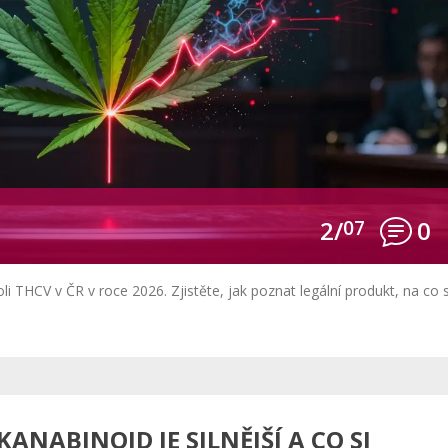
2/
07
0
li THCV v ČR v roce 2026. Zjistěte, jak poznat legální produkt, na co s
KANABINOID JE SILNĚJŠÍ A CO SI