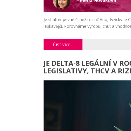
Helena Nováková
Je shatter pevnější než rosin? Ano, fyzicky je
lepkavější. Porovnáme výrobu, chuť a vhodnos
Číst více...
JE DELTA-8 LEGÁLNÍ V R
LEGISLATIVY, THCV A RIZ