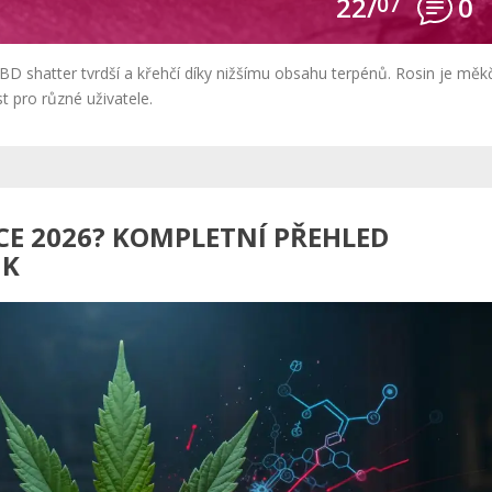
22/
07
0
 CBD shatter tvrdší a křehčí díky nižšímu obsahu terpénů. Rosin je měkč
t pro různé uživatele.
OCE 2026? KOMPLETNÍ PŘEHLED
IK