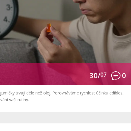
30/
07
0
gumičky trvají déle než olej. Porovnáváme rychlost účinku edibles,
ání vaší rutiny.