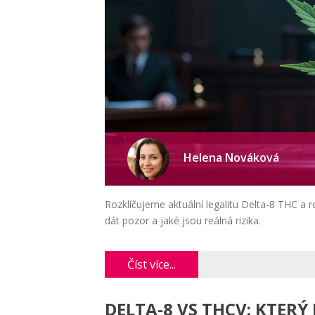
Helena Nováková
Rozklíčujeme aktuální legalitu Delta-8 THC a ro
dát pozor a jaké jsou reálná rizika.
Číst více...
DELTA-8 VS THCV: KTERÝ 