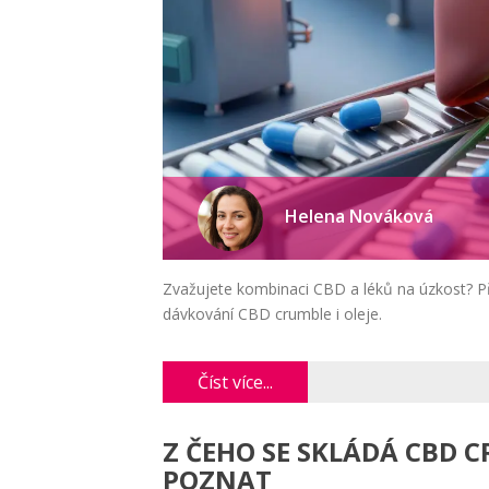
Helena Nováková
Zvažujete kombinaci CBD a léků na úzkost? Pře
dávkování CBD crumble i oleje.
Číst více...
Z ČEHO SE SKLÁDÁ CBD C
POZNAT