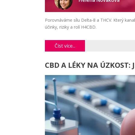
Helena Nováková
Porovnáváme sílu Delta-8 a THCV. Který kanabi
účinky, riziky a rolí H4CBD.
Číst více...
CBD A LÉKY NA ÚZKOST: 