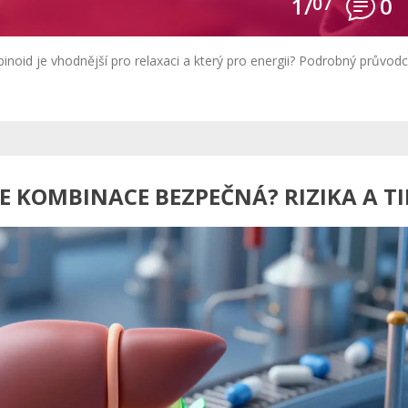
1/
07
0
noid je vhodnější pro relaxaci a který pro energii? Podrobný průvod
JE KOMBINACE BEZPEČNÁ? RIZIKA A TI