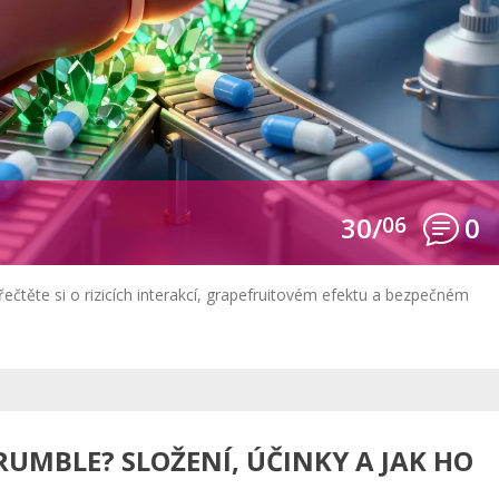
30/
06
0
čtěte si o rizicích interakcí, grapefruitovém efektu a bezpečném
RUMBLE? SLOŽENÍ, ÚČINKY A JAK HO