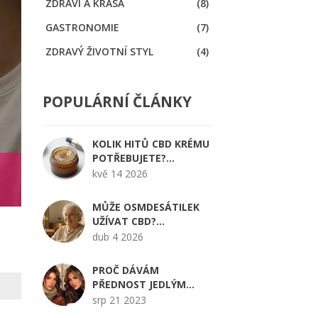
ZDRAVÍ A KRÁSA
(8)
GASTRONOMIE
(7)
ZDRAVÝ ŽIVOTNÍ STYL
(4)
POPULÁRNÍ ČLÁNKY
KOLIK HITŮ CBD KRÉMU
POTŘEBUJETE?
PRŮVODCE
kvě 14 2026
DÁVKOVÁNÍM A ÚČINKY
MŮŽE OSMDESÁTILEK
UŽÍVAT CBD?
BEZPEČNOST,
dub 4 2026
DÁVKOVÁNÍ A TIPY PRO
SENIORY
PROČ DÁVÁM
PŘEDNOST JEDLÝM
VÝROBKŮM?
srp 21 2023