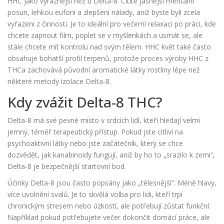
HHC jako výraznější než u Delta-8. Cítíte jasnější mentální
posun, lehkou euforii a zlepšení nálady, aniž byste byli zcela
vyřazeni z činnosti. Je to ideální pro večerní relaxaci po práci, kde
chcete zapnout film, poplet se v myšlenkách a usmát se, ale
stále chcete mít kontrolu nad svým tělem. HHC květ také často
obsahuje bohatší profil terpenů, protože proces výroby HHC z
THCa zachovává původní aromatické látky rostliny lépe než
některé metody izolace Delta-8.
Kdy zvážit Delta-8 THC?
Delta-8 má své pevné místo v srdcích lidí, kteří hledají velmi
jemný, téměř terapeutický přístup. Pokud jste citliví na
psychoaktivní látky nebo jste začátečník, který se chce
dozvědět, jak kanabinoidy fungují, aniž by ho to „srazilo k zemi“,
Delta-8 je bezpečnější startovní bod.
Účinky Delta-8 jsou často popsány jako „tělesnější“. Méně hlavy,
více uvolnění svalů. Je to skvělá volba pro lidi, kteří trpí
chronickým stresem nebo úzkostí, ale potřebují zůstat funkční.
Například pokud potřebujete večer dokončit domácí práce, ale