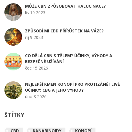
MŮŽE CBN ZPŮSOBOVAT HALUCINACE?
lis 19 2023
ZPŮSOBÍ MI CBD PŘÍRŮSTEK NA VÁZE?
říj 9 2023
CO DĚLÁ CBN S TĚLEM? ÚČINKY, VÝHODY A
BEZPEČNÉ UŽÍVÁNÍ
čec 15 2026
NEJLEPŠÍ KMEN KONOPÍ PRO PROTIZÁNĚTLIVÉ
ÚČINKY: CBG A JEHO VÝHODY
úno 8 2026
ŠTÍTKY
CBD
KANABINOIDY
KONOPÍ