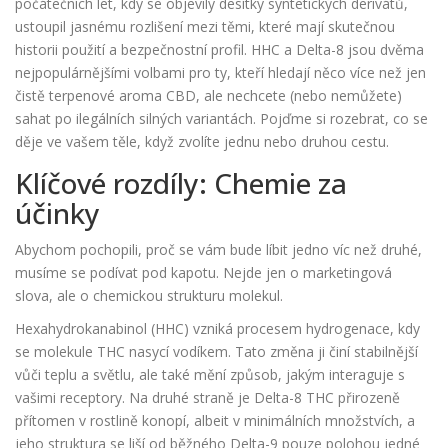
počátečních let, kdy se objevily desítky syntetických derivátů,
ustoupil jasnému rozlišení mezi těmi, které mají skutečnou
historii použití a bezpečnostní profil. HHC a Delta-8 jsou dvěma
nejpopulárnějšími volbami pro ty, kteří hledají něco více než jen
čistě terpenové aroma CBD, ale nechcete (nebo nemůžete)
sahat po ilegálních silných variantách. Pojďme si rozebrat, co se
děje ve vašem těle, když zvolíte jednu nebo druhou cestu.
Klíčové rozdíly: Chemie za
účinky
Abychom pochopili, proč se vám bude líbit jedno víc než druhé,
musíme se podívat pod kapotu. Nejde jen o marketingová
slova, ale o chemickou strukturu molekul.
Hexahydrokanabinol (HHC)
vzniká procesem hydrogenace, kdy
se molekule THC nasycí vodíkem. Tato změna ji činí stabilnější
vůči teplu a světlu, ale také mění způsob, jakým interaguje s
vašimi receptory. Na druhé straně je
Delta-8 THC
přirozeně
přítomen v rostlině konopí, albeit v minimálních množstvích, a
jeho struktura se liší od běžného Delta-9 pouze polohou jedné