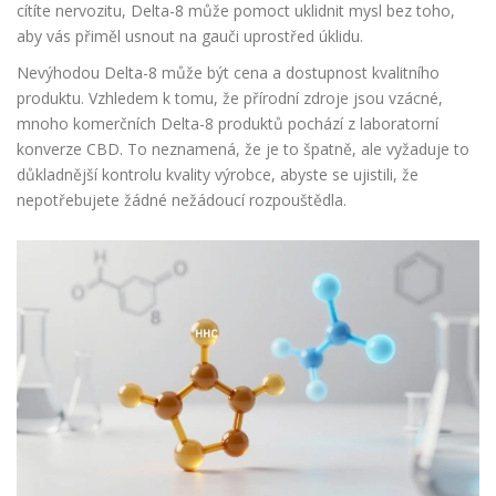
cítíte nervozitu, Delta-8 může pomoct uklidnit mysl bez toho,
aby vás přiměl usnout na gauči uprostřed úklidu.
Nevýhodou Delta-8 může být cena a dostupnost kvalitního
produktu. Vzhledem k tomu, že přírodní zdroje jsou vzácné,
mnoho komerčních Delta-8 produktů pochází z laboratorní
konverze CBD. To neznamená, že je to špatně, ale vyžaduje to
důkladnější kontrolu kvality výrobce, abyste se ujistili, že
nepotřebujete žádné nežádoucí rozpouštědla.