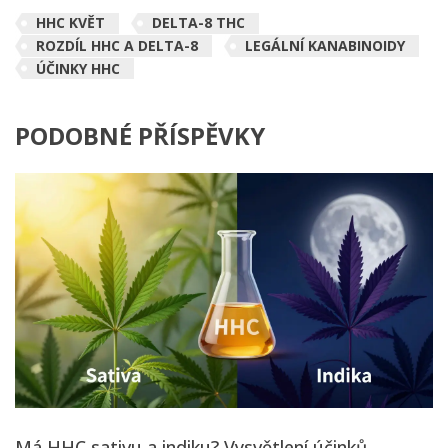
HHC KVĚT
DELTA-8 THC
ROZDÍL HHC A DELTA-8
LEGÁLNÍ KANABINOIDY
ÚČINKY HHC
PODOBNÉ PŘÍSPĚVKY
Má HHC sativu a indiku? Vysvětlení účinků,