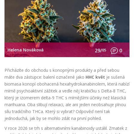
Helena Nováková
29/
05
0
Přicházíte do obchodu s konopnými produkty a před sebou
máte dva zástupce: balení označené jako
HHC květ
je
sušená
biomasa konopí obohacená hexahydrokanabinolem, která nabízí
mírně psychoaktivní zážitek
a vedle něj krabičku s
Delta-8 THC
,
který je
izomerem delta-9 THC s mírnějšími účinky než klasická
marihuana
. Oba slibují relaxaci, ale ani jeden neobsahuje plnou
sílu tradičního THCa. Který si vybrat? Odpověď není tak
jednoduchá, jak by se mohlo zdát na první pohled.
V roce 2026 se trh s alternativními kanabinoidy ustálil. Zmatek z