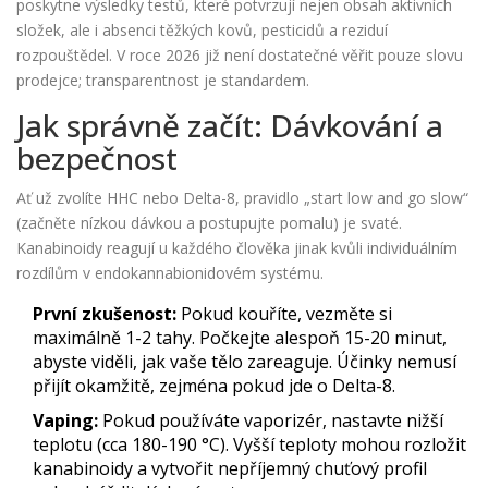
poskytne výsledky testů, které potvrzují nejen obsah aktivních
složek, ale i absenci těžkých kovů, pesticidů a reziduí
rozpouštědel. V roce 2026 již není dostatečné věřit pouze slovu
prodejce; transparentnost je standardem.
Jak správně začít: Dávkování a
bezpečnost
Ať už zvolíte HHC nebo Delta-8, pravidlo „start low and go slow“
(začněte nízkou dávkou a postupujte pomalu) je svaté.
Kanabinoidy reagují u každého člověka jinak kvůli individuálním
rozdílům v endokannabionidovém systému.
První zkušenost:
Pokud kouříte, vezměte si
maximálně 1-2 tahy. Počkejte alespoň 15-20 minut,
abyste viděli, jak vaše tělo zareaguje. Účinky nemusí
přijít okamžitě, zejména pokud jde o Delta-8.
Vaping:
Pokud používáte vaporizér, nastavte nižší
teplotu (cca 180-190 °C). Vyšší teploty mohou rozložit
kanabinoidy a vytvořit nepříjemný chuťový profil