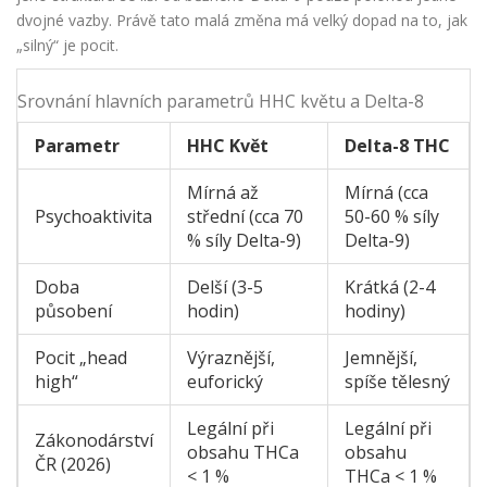
dvojné vazby. Právě tato malá změna má velký dopad na to, jak
„silný“ je pocit.
Srovnání hlavních parametrů HHC květu a Delta-8
Parametr
HHC Květ
Delta-8 THC
Mírná až
Mírná (cca
Psychoaktivita
střední (cca 70
50-60 % síly
% síly Delta-9)
Delta-9)
Doba
Delší (3-5
Krátká (2-4
působení
hodin)
hodiny)
Pocit „head
Výraznější,
Jemnější,
high“
euforický
spíše tělesný
Legální při
Legální při
Zákonodárství
obsahu THCa
obsahu
ČR (2026)
< 1 %
THCa < 1 %