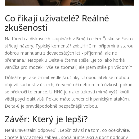
Co říkají uživatelé? Reálné
zkušenosti
Na fórech a diskusních skupinách v Brně i celém Česku se často
střídají názory. Typický komentář zní: „HHC mi připomíná starou
dobrou marihuanu z devadesátých let - příjemná, ale ne
přehnaná.“ Naopak u Delta-8 čteme spíše: „Je to jako horká
vanička pro mozek - vše se zpomalí, ale jsem stále při vědomí.“
Důležité je také zmínit vedlejší účinky. U obou látek se mohou
objevit suchost v ústech, červené oči nebo mírná úzkost, pokud
se překročí tolerance. U HHC je riziko úzkosti mírně vyšší kvůli
větší psychoaktivitě. Pokud máte tendenci k panickým atakám,
Delta-8 je pravděpodobně bezpečnější volbou.
Závěr: Který je lepší?
Není univerzální odpověď. „Lepší“ závisí na tom, co očekáváte.
Chcete-li výraznější zábavu, sociální interakci a pocit podobný