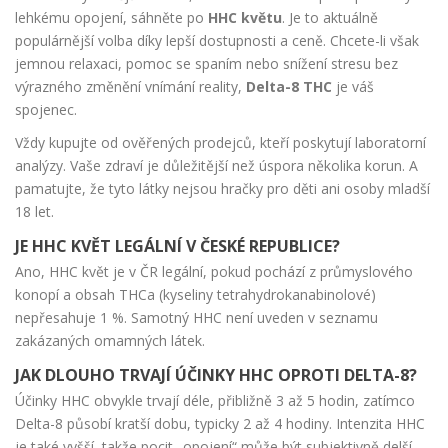
lehkému opojení, sáhněte po
HHC květu
. Je to aktuálně
populárnější volba díky lepší dostupnosti a ceně. Chcete-li však
jemnou relaxaci, pomoc se spaním nebo snížení stresu bez
výrazného změnění vnímání reality,
Delta-8 THC
je váš
spojenec.
Vždy kupujte od ověřených prodejců, kteří poskytují laboratorní
analýzy. Vaše zdraví je důležitější než úspora několika korun. A
pamatujte, že tyto látky nejsou hračky pro děti ani osoby mladší
18 let.
JE HHC KVĚT LEGÁLNÍ V ČESKÉ REPUBLICE?
Ano, HHC květ je v ČR legální, pokud pochází z průmyslového
konopí a obsah THCa (kyseliny tetrahydrokanabinolové)
nepřesahuje 1 %. Samotný HHC není uveden v seznamu
zakázaných omamných látek.
JAK DLOUHO TRVAJÍ ÚČINKY HHC OPROTI DELTA-8?
Účinky HHC obvykle trvají déle, přibližně 3 až 5 hodin, zatímco
Delta-8 působí kratší dobu, typicky 2 až 4 hodiny. Intenzita HHC
je také vyšší, takže pocit „opojení“ může být subjektivně delší.