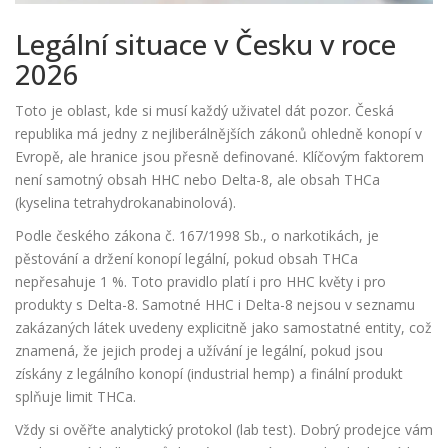
Legální situace v Česku v roce
2026
Toto je oblast, kde si musí každý uživatel dát pozor. Česká
republika má jedny z nejliberálnějších zákonů ohledně konopí v
Evropě, ale hranice jsou přesně definované. Klíčovým faktorem
není samotný obsah HHC nebo Delta-8, ale obsah
THCa
(kyselina tetrahydrokanabinolová)
.
Podle českého zákona č. 167/1998 Sb., o narkotikách, je
pěstování a držení konopí legální, pokud obsah THCa
nepřesahuje 1 %. Toto pravidlo platí i pro HHC květy i pro
produkty s Delta-8. Samotné HHC i Delta-8 nejsou v seznamu
zakázaných látek uvedeny explicitně jako samostatné entity, což
znamená, že jejich prodej a užívání je legální, pokud jsou
získány z legálního konopí (industrial hemp) a finální produkt
splňuje limit THCa.
Vždy si ověřte analytický protokol (lab test). Dobrý prodejce vám