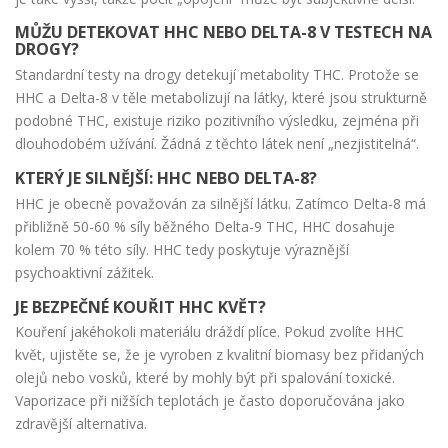
MŮŽU DETEKOVAT HHC NEBO DELTA-8 V TESTECH NA
DROGY?
Standardní testy na drogy detekují metabolity THC. Protože se
HHC a Delta-8 v těle metabolizují na látky, které jsou strukturně
podobné THC, existuje riziko pozitivního výsledku, zejména při
dlouhodobém užívání. Žádná z těchto látek není „nezjistitelná“.
KTERÝ JE SILNĚJŠÍ: HHC NEBO DELTA-8?
HHC je obecně považován za silnější látku. Zatímco Delta-8 má
přibližně 50-60 % síly běžného Delta-9 THC, HHC dosahuje
kolem 70 % této síly. HHC tedy poskytuje výraznější
psychoaktivní zážitek.
JE BEZPEČNÉ KOUŘIT HHC KVĚT?
Kouření jakéhokoli materiálu dráždí plíce. Pokud zvolíte HHC
květ, ujistěte se, že je vyroben z kvalitní biomasy bez přidaných
olejů nebo vosků, které by mohly být při spalování toxické.
Vaporizace při nižších teplotách je často doporučována jako
zdravější alternativa.