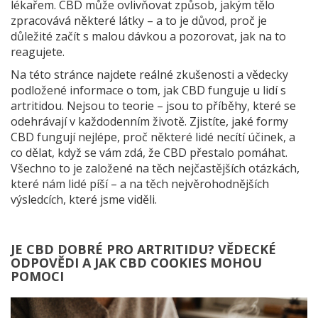
lékařem. CBD může ovlivňovat způsob, jakým tělo
zpracovává některé látky – a to je důvod, proč je
důležité začít s malou dávkou a pozorovat, jak na to
reagujete.
Na této stránce najdete reálné zkušenosti a vědecky
podložené informace o tom, jak CBD funguje u lidí s
artritidou. Nejsou to teorie – jsou to příběhy, které se
odehrávají v každodenním životě. Zjistíte, jaké formy
CBD fungují nejlépe, proč některé lidé necítí účinek, a
co dělat, když se vám zdá, že CBD přestalo pomáhat.
Všechno to je založené na těch nejčastějších otázkách,
které nám lidé píší – a na těch nejvěrohodnějších
výsledcích, které jsme viděli.
JE CBD DOBRÉ PRO ARTRITIDU? VĚDECKÉ
ODPOVĚDI A JAK CBD COOKIES MOHOU
POMOCI