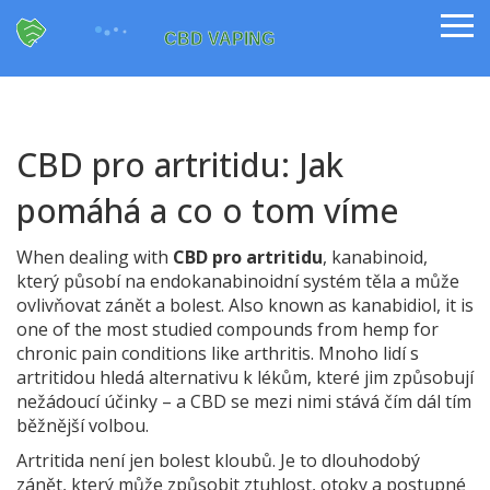
CBD pro artritidu: Jak
pomáhá a co o tom víme
When dealing with
CBD pro artritidu
,
kanabinoid,
který působí na endokanabinoidní systém těla a může
ovlivňovat zánět a bolest
. Also known as
kanabidiol
, it is
one of the most studied compounds from hemp for
chronic pain conditions like arthritis.
Mnoho lidí s
artritidou hledá alternativu k lékům, které jim způsobují
nežádoucí účinky – a CBD se mezi nimi stává čím dál tím
běžnější volbou.
Artritida není jen bolest kloubů. Je to dlouhodobý
zánět, který může způsobit ztuhlost, otoky a postupné