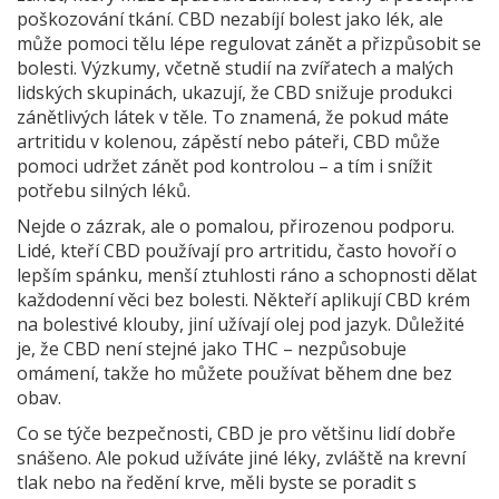
poškozování tkání. CBD nezabíjí bolest jako lék, ale
může pomoci tělu lépe regulovat zánět a přizpůsobit se
bolesti. Výzkumy, včetně studií na zvířatech a malých
lidských skupinách, ukazují, že CBD snižuje produkci
zánětlivých látek v těle. To znamená, že pokud máte
artritidu v kolenou, zápěstí nebo páteři, CBD může
pomoci udržet zánět pod kontrolou – a tím i snížit
potřebu silných léků.
Nejde o zázrak, ale o pomalou, přirozenou podporu.
Lidé, kteří CBD používají pro artritidu, často hovoří o
lepším spánku, menší ztuhlosti ráno a schopnosti dělat
každodenní věci bez bolesti. Někteří aplikují CBD krém
na bolestivé klouby, jiní užívají olej pod jazyk. Důležité
je, že CBD není stejné jako THC – nezpůsobuje
omámení, takže ho můžete používat během dne bez
obav.
Co se týče bezpečnosti, CBD je pro většinu lidí dobře
snášeno. Ale pokud užíváte jiné léky, zvláště na krevní
tlak nebo na ředění krve, měli byste se poradit s