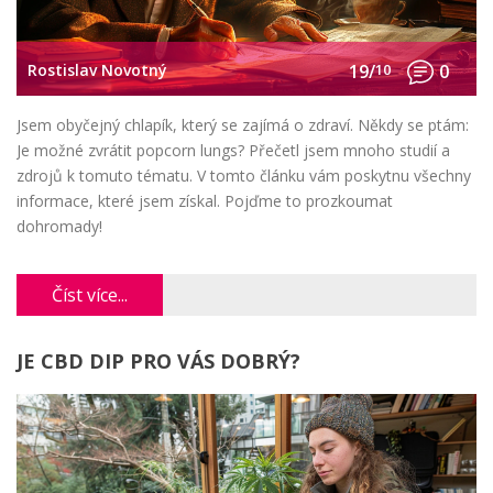
Rostislav Novotný
19/
10
0
Jsem obyčejný chlapík, který se zajímá o zdraví. Někdy se ptám:
Je možné zvrátit popcorn lungs? Přečetl jsem mnoho studií a
zdrojů k tomuto tématu. V tomto článku vám poskytnu všechny
informace, které jsem získal. Pojďme to prozkoumat
dohromady!
Číst více...
JE CBD DIP PRO VÁS DOBRÝ?