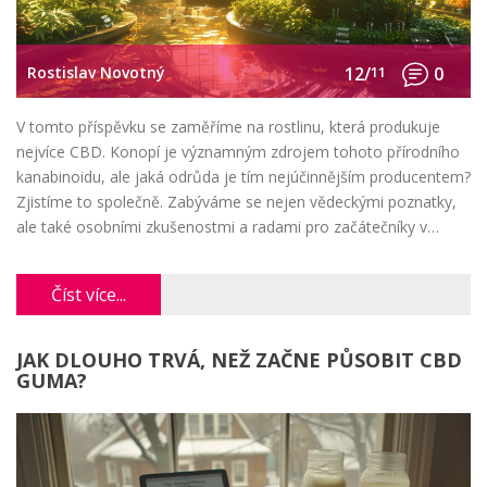
Rostislav Novotný
12/
11
0
V tomto příspěvku se zaměříme na rostlinu, která produkuje
nejvíce CBD. Konopí je významným zdrojem tohoto přírodního
kanabinoidu, ale jaká odrůda je tím nejúčinnějším producentem?
Zjistíme to společně. Zabýváme se nejen vědeckými poznatky,
ale také osobními zkušenostmi a radami pro začátečníky v
oblasti pěstování konopí pro výrobu CBD. Budeme se věnovat
také tomu, jak optimalizovat podmínky pro pěstování a
Číst více...
zvyšování výnosů CBD.
JAK DLOUHO TRVÁ, NEŽ ZAČNE PŮSOBIT CBD
GUMA?