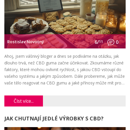
Rostislav Novotný
6/
11
0
Ahoj, jsem vášnivý bloger a dnes se podíváme na otázku, jak
dlouho trvá, než CBD guma začne účinkovat. Zkoumáme různé
faktory, které mohou ovlivnit rychlost, s jakou CBD vstoupí do
vašeho systému a jakým způsobem. Dále probereme, jak může
vaše tělo reagovat na CBD gumu a jaké přínosy může mít pro
vaše zdraví. Výzkum v oblasti CBD je stále v plné síle, a proto je
tato otázka tak důležitá.
Číst více...
JAK CHUTNAJÍ JEDLÉ VÝROBKY S CBD?