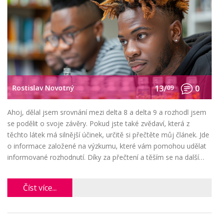
Rostislav Novotný
13/
09
0
Ahoj, dělal jsem srovnání mezi delta 8 a delta 9 a rozhodl jsem
se podělit o svoje závěry. Pokud jste také zvědaví, která z
těchto látek má silnější účinek, určitě si přečtěte můj článek. Jde
o informace založené na výzkumu, které vám pomohou udělat
informované rozhodnutí. Díky za přečtení a těším se na další
diskuzi na toto téma.
Číst více...