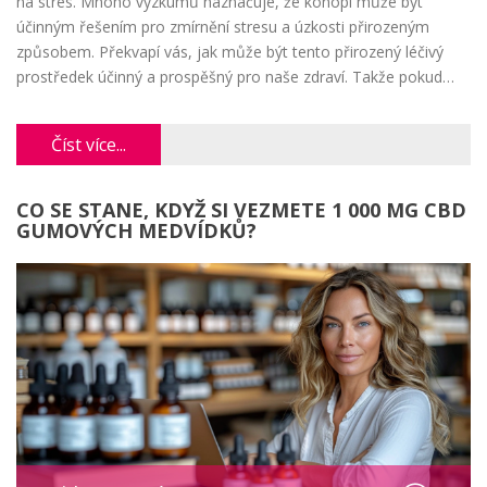
na stres. Mnoho výzkumů naznačuje, že konopí může být
účinným řešením pro zmírnění stresu a úzkosti přirozeným
způsobem. Překvapí vás, jak může být tento přirozený léčivý
prostředek účinný a prospěšný pro naše zdraví. Takže pokud
hledáte způsoby, jak snížit stres, dejte konopí šanci. Nenechte
se odradit předsudky a objevte možné výhody tohoto
Číst více...
přírodního léku.
CO SE STANE, KDYŽ SI VEZMETE 1 000 MG CBD
GUMOVÝCH MEDVÍDKŮ?