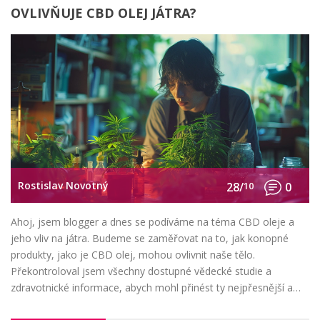
OVLIVŇUJE CBD OLEJ JÁTRA?
Rostislav Novotný
28/
10
0
Ahoj, jsem blogger a dnes se podíváme na téma CBD oleje a
jeho vliv na játra. Budeme se zaměřovat na to, jak konopné
produkty, jako je CBD olej, mohou ovlivnit naše tělo.
Překontroloval jsem všechny dostupné vědecké studie a
zdravotnické informace, abych mohl přinést ty nejpřesnější a
nejnovější informace. Takže pokud vás zajímá, jak CBD olej