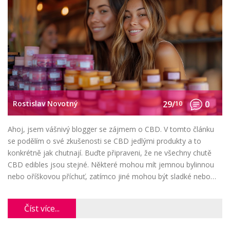
Rostislav Novotný
29/
10
0
Ahoj, jsem vášnivý blogger se zájmem o CBD. V tomto článku
se podělím o své zkušenosti se CBD jedlými produkty a to
konkrétně jak chutnají. Buďte připraveni, že ne všechny chutě
CBD edibles jsou stejné. Některé mohou mít jemnou bylinnou
nebo oříškovou příchuť, zatímco jiné mohou být sladké nebo
ovocné. Přečtěte si více o tom, jak tato jedinečná chuť může
ovlivnit vaši zkušenost s CBD.
Číst více...