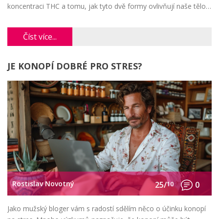
koncentraci THC a tomu, jak tyto dvě formy ovlivňují naše tělo.
Nechte mě vás provést tímto fascinujícím světem koncentrátů.
Číst více...
JE KONOPÍ DOBRÉ PRO STRES?
Rostislav Novotný
25/
10
0
Jako mužský bloger vám s radostí sdělím něco o účinku konopí