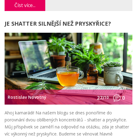
ovlivňuje játra, zůstaňte se mnou!
Číst více...
JE SHATTER SILNĚJŠÍ NEŽ PRYSKYŘICE?
Rostislav Novotný
27/
10
0
Ahoj kamarádi! Na našem blogu se dnes ponoříme do
porovnání dvou oblíbených koncentrátů - shatter a pryskyřice.
Můj příspěvek se zaměří na odpověď na otázku, zda je shatter
víc výkonný než pryskyřice. Budeme se věnovat hlavně