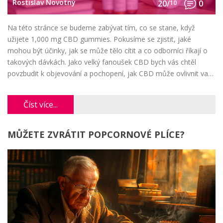
Rostislav Novotný
20/
10
0
Na této stránce se budeme zabývat tím, co se stane, když
užijete 1,000 mg CBD gummies. Pokusíme se zjistit, jaké
mohou být účinky, jak se může tělo cítit a co odborníci říkají o
takových dávkách. Jako velký fanoušek CBD bych vás chtěl
povzbudit k objevování a pochopení, jak CBD může ovlivnit vaše
zdraví. Vždy si však pamatujte, že byste měli být opatrní a
konzultovat své dávkování s lékařem.
Číst více...
MŮŽETE ZVRÁTIT POPCORNOVÉ PLÍCE?