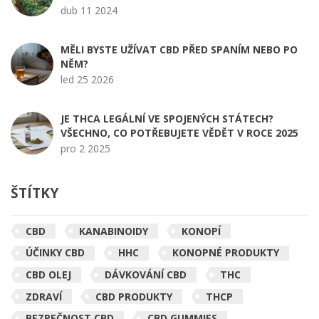
dub 11 2024
MĚLI BYSTE UŽÍVAT CBD PŘED SPANÍM NEBO PO
NĚM?
led 25 2026
JE THCA LEGÁLNÍ VE SPOJENÝCH STÁTECH?
VŠECHNO, CO POTŘEBUJETE VĚDĚT V ROCE 2025
pro 2 2025
ŠTÍTKY
CBD
KANABINOIDY
KONOPÍ
ÚČINKY CBD
HHC
KONOPNÉ PRODUKTY
CBD OLEJ
DÁVKOVÁNÍ CBD
THC
ZDRAVÍ
CBD PRODUKTY
THCP
BEZPEČNOST CBD
CBD GUMMIES