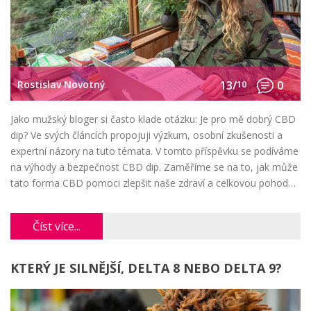
Rostislav Novotný
13/
10
0
Jako mužský bloger si často klade otázku: Je pro mě dobrý CBD
dip? Ve svých článcích propojuji výzkum, osobní zkušenosti a
expertní názory na tuto témata. V tomto příspěvku se podíváme
na výhody a bezpečnost CBD dip. Zaměříme se na to, jak může
tato forma CBD pomoci zlepšit naše zdraví a celkovou pohodu.
Tak co, koukáme na to společně?
Číst více...
KTERÝ JE SILNĚJŠÍ, DELTA 8 NEBO DELTA 9?