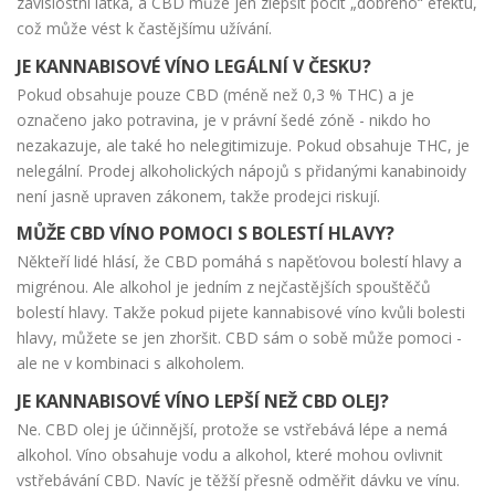
závislostní látka, a CBD může jen zlepšit pocit „dobrého“ efektu,
což může vést k častějšímu užívání.
JE KANNABISOVÉ VÍNO LEGÁLNÍ V ČESKU?
Pokud obsahuje pouze CBD (méně než 0,3 % THC) a je
označeno jako potravina, je v právní šedé zóně - nikdo ho
nezakazuje, ale také ho nelegitimizuje. Pokud obsahuje THC, je
nelegální. Prodej alkoholických nápojů s přidanými kanabinoidy
není jasně upraven zákonem, takže prodejci riskují.
MŮŽE CBD VÍNO POMOCI S BOLESTÍ HLAVY?
Někteří lidé hlásí, že CBD pomáhá s napěťovou bolestí hlavy a
migrénou. Ale alkohol je jedním z nejčastějších spouštěčů
bolestí hlavy. Takže pokud pijete kannabisové víno kvůli bolesti
hlavy, můžete se jen zhoršit. CBD sám o sobě může pomoci -
ale ne v kombinaci s alkoholem.
JE KANNABISOVÉ VÍNO LEPŠÍ NEŽ CBD OLEJ?
Ne. CBD olej je účinnější, protože se vstřebává lépe a nemá
alkohol. Víno obsahuje vodu a alkohol, které mohou ovlivnit
vstřebávání CBD. Navíc je těžší přesně odměřit dávku ve vínu.