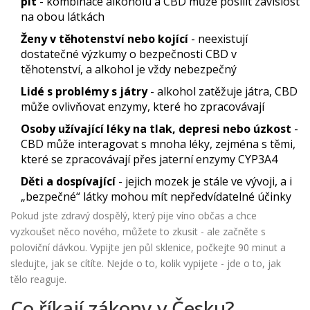
pít
- kombinace alkoholu a CBD může posílit závislost
na obou látkách
Ženy v těhotenství nebo kojící
- neexistují
dostatečné výzkumy o bezpečnosti CBD v
těhotenství, a alkohol je vždy nebezpečný
Lidé s problémy s játry
- alkohol zatěžuje játra, CBD
může ovlivňovat enzymy, které ho zpracovávají
Osoby užívající léky na tlak, depresi nebo úzkost
-
CBD může interagovat s mnoha léky, zejména s těmi,
které se zpracovávají přes jaterní enzymy CYP3A4
Děti a dospívající
- jejich mozek je stále ve vývoji, a i
„bezpečné“ látky mohou mít nepředvídatelné účinky
Pokud jste zdravý dospělý, který pije víno občas a chce
vyzkoušet něco nového, můžete to zkusit - ale začněte s
poloviční dávkou. Vypijte jen půl sklenice, počkejte 90 minut a
sledujte, jak se cítíte. Nejde o to, kolik vypijete - jde o to, jak
tělo reaguje.
Co říkají zákony v Česku?