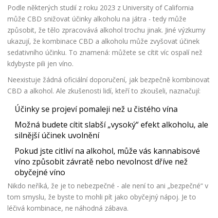
Podle některých studií z roku 2023 z University of California
může CBD snižovat účinky alkoholu na játra - tedy může
způsobit, že tělo zpracovává alkohol trochu jinak. Jiné výzkumy
ukazují, že kombinace CBD a alkoholu může zvyšovat účinek
sedativního účinku. To znamená: můžete se cítit víc ospalí než
kdybyste pili jen víno.
Neexistuje žádná oficiální doporučení, jak bezpečně kombinovat
CBD a alkohol. Ale zkušenosti lidí, kteří to zkoušeli, naznačují:
Účinky se projeví pomaleji než u čistého vína
Možná budete cítit slabší „vysoký“ efekt alkoholu, ale
silnější účinek uvolnění
Pokud jste citliví na alkohol, může vás kannabisové
víno způsobit závratě nebo nevolnost dříve než
obyčejné víno
Nikdo neříká, že je to nebezpečné - ale není to ani „bezpečné“ v
tom smyslu, že byste to mohli pít jako obyčejný nápoj. Je to
léčivá kombinace, ne náhodná zábava.