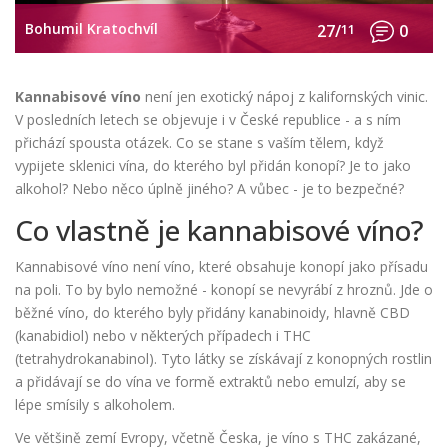
Bohumil Kratochvíl
27/
11
0
Kannabisové víno
není jen exotický nápoj z kalifornských vinic.
V posledních letech se objevuje i v České republice - a s ním
přichází spousta otázek. Co se stane s vaším tělem, když
vypijete sklenici vína, do kterého byl přidán konopí? Je to jako
alkohol? Nebo něco úplně jiného? A vůbec - je to bezpečné?
Co vlastně je kannabisové víno?
Kannabisové víno není víno, které obsahuje konopí jako přísadu
na poli. To by bylo nemožné - konopí se nevyrábí z hroznů. Jde o
běžné víno, do kterého byly přidány kanabinoidy, hlavně CBD
(kanabidiol) nebo v některých případech i THC
(tetrahydrokanabinol). Tyto látky se získávají z konopných rostlin
a přidávají se do vína ve formě extraktů nebo emulzí, aby se
lépe smísily s alkoholem.
Ve většině zemí Evropy, včetně Česka, je víno s THC zakázané,