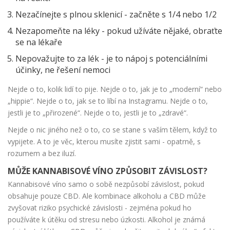
Nezačínejte s plnou sklenicí - začněte s 1/4 nebo 1/2
Nezapomeňte na léky - pokud užíváte nějaké, obraťte
se na lékaře
Nepovažujte to za lék - je to nápoj s potenciálními
účinky, ne řešení nemoci
Nejde o to, kolik lidí to pije. Nejde o to, jak je to „moderní“ nebo
„hippie“. Nejde o to, jak se to líbí na Instagramu. Nejde o to,
jestli je to „přirozené“. Nejde o to, jestli je to „zdravé“.
Nejde o nic jiného než o to, co se stane s vaším tělem, když to
vypijete. A to je věc, kterou musíte zjistit sami - opatrně, s
rozumem a bez iluzí.
MŮŽE KANNABISOVÉ VÍNO ZPŮSOBIT ZÁVISLOST?
Kannabisové víno samo o sobě nezpůsobí závislost, pokud
obsahuje pouze CBD. Ale kombinace alkoholu a CBD může
zvyšovat riziko psychické závislosti - zejména pokud ho
používáte k útěku od stresu nebo úzkosti. Alkohol je známá