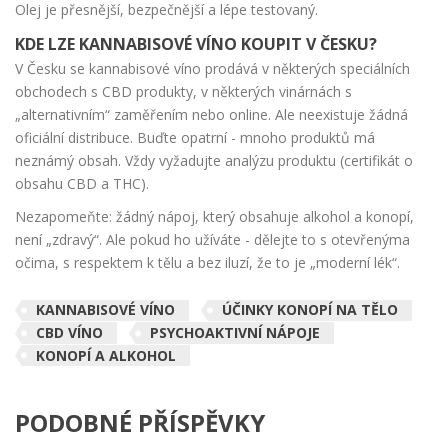
Olej je přesnější, bezpečnější a lépe testovaný.
KDE LZE KANNABISOVÉ VÍNO KOUPIT V ČESKU?
V Česku se kannabisové víno prodává v některých speciálních
obchodech s CBD produkty, v některých vinárnách s
„alternativním“ zaměřením nebo online. Ale neexistuje žádná
oficiální distribuce. Buďte opatrní - mnoho produktů má
neznámý obsah. Vždy vyžadujte analýzu produktu (certifikát o
obsahu CBD a THC).
Nezapomeňte: žádný nápoj, který obsahuje alkohol a konopí,
není „zdravý“. Ale pokud ho užíváte - dělejte to s otevřenýma
očima, s respektem k tělu a bez iluzí, že to je „moderní lék“.
KANNABISOVÉ VÍNO
ÚČINKY KONOPÍ NA TĚLO
CBD VÍNO
PSYCHOAKTIVNÍ NÁPOJE
KONOPÍ A ALKOHOL
PODOBNÉ PŘÍSPĚVKY