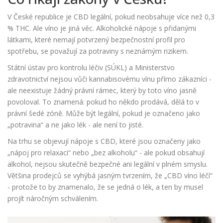
V České republice je CBD legální, pokud neobsahuje více než 0,3
% THC. Ale víno je jiná věc. Alkoholické nápoje s přidanými
látkami, které nemají potvrzený bezpečnostní profil pro
spotřebu, se považují za potraviny s neznámým rizikem.
Státní ústav pro kontrolu léčiv (SÚKL) a Ministerstvo
zdravotnictví nejsou vůči kannabisovému vínu přímo zákazníci -
ale neexistuje žádný právní rámec, který by toto víno jasně
povoloval. To znamená: pokud ho někdo prodává, dělá to v
právní šedé zóně. Může být legální, pokud je označeno jako
„potravina“ a ne jako lék - ale není to jisté.
Na trhu se objevují nápoje s CBD, které jsou označeny jako
„nápoj pro relaxaci“ nebo „bez alkoholu“ - ale pokud obsahují
alkohol, nejsou skutečně bezpečné ani legální v plném smyslu.
Většina prodejců se vyhýbá jasným tvrzením, že „CBD víno léčí“
- protože to by znamenalo, že se jedná o lék, a ten by musel
projít náročným schválením.