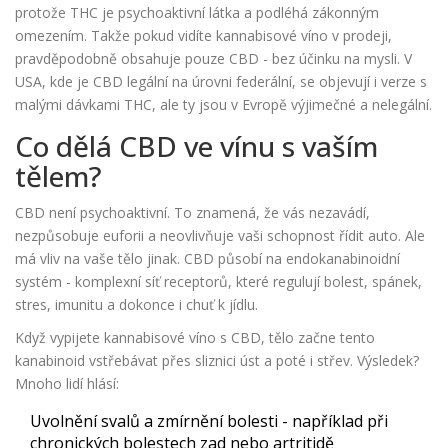
protože THC je psychoaktivní látka a podléhá zákonným
omezením. Takže pokud vidíte kannabisové víno v prodeji,
pravděpodobně obsahuje pouze CBD - bez účinku na mysli. V
USA, kde je CBD legální na úrovni federální, se objevují i verze s
malými dávkami THC, ale ty jsou v Evropě výjimečné a nelegální.
Co dělá CBD ve vínu s vaším
tělem?
CBD není psychoaktivní. To znamená, že vás nezavádí,
nezpůsobuje euforii a neovlivňuje vaši schopnost řídit auto. Ale
má vliv na vaše tělo jinak. CBD působí na endokanabinoidní
systém - komplexní síť receptorů, které regulují bolest, spánek,
stres, imunitu a dokonce i chuť k jídlu.
Když vypijete kannabisové víno s CBD, tělo začne tento
kanabinoid vstřebávat přes sliznici úst a poté i střev. Výsledek?
Mnoho lidí hlásí:
Uvolnění svalů a zmírnění bolesti - například při
chronických bolestech zad nebo artritidě