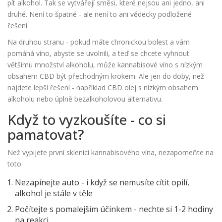
pít alkohol. Tak se vytvářejí směsi, které nejsou ani jedno, ani
druhé. Není to špatné - ale není to ani vědecky podložené
řešení.
Na druhou stranu - pokud máte chronickou bolest a vám
pomáhá víno, abyste se uvolnili, a teď se chcete vyhnout
většímu množství alkoholu, může kannabisové víno s nízkým
obsahem CBD být přechodným krokem. Ale jen do doby, než
najdete lepší řešení - například CBD olej s nízkým obsahem
alkoholu nebo úplně bezalkoholovou alternativu.
Když to vyzkoušíte - co si
pamatovat?
Než vypijete první sklenici kannabisového vína, nezapomeňte na
toto:
Nezapínejte auto - i když se nemusíte cítit opilí,
alkohol je stále v těle
Počítejte s pomalejším účinkem - nechte si 1-2 hodiny
na reakci