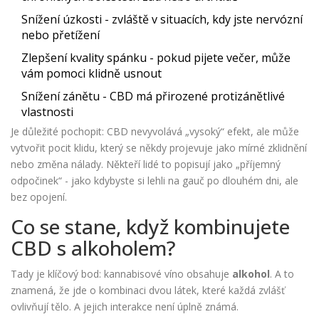
Snížení úzkosti - zvláště v situacích, kdy jste nervózní
nebo přetížení
Zlepšení kvality spánku - pokud pijete večer, může
vám pomoci klidně usnout
Snížení zánětu - CBD má přirozené protizánětlivé
vlastnosti
Je důležité pochopit: CBD nevyvolává „vysoký“ efekt, ale může
vytvořit pocit klidu, který se někdy projevuje jako mírné zklidnění
nebo změna nálady. Někteří lidé to popisují jako „příjemný
odpočinek“ - jako kdybyste si lehli na gauč po dlouhém dni, ale
bez opojení.
Co se stane, když kombinujete
CBD s alkoholem?
Tady je klíčový bod: kannabisové víno obsahuje
alkohol
. A to
znamená, že jde o kombinaci dvou látek, které každá zvlášť
ovlivňují tělo. A jejich interakce není úplně známá.