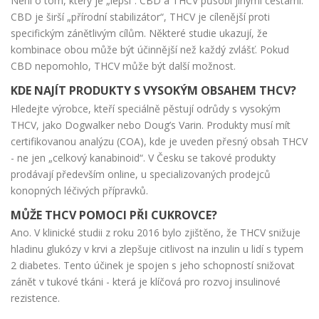
Není o tom, který je „lepší“. CBD a THCV působí jinými cestami.
CBD je širší „přírodní stabilizátor“, THCV je cílenější proti
specifickým zánětlivým cílům. Některé studie ukazují, že
kombinace obou může být účinnější než každý zvlášť. Pokud
CBD nepomohlo, THCV může být další možnost.
KDE NAJÍT PRODUKTY S VYSOKÝM OBSAHEM THCV?
Hledejte výrobce, kteří speciálně pěstují odrůdy s vysokým
THCV, jako Dogwalker nebo Doug’s Varin. Produkty musí mít
certifikovanou analýzu (COA), kde je uveden přesný obsah THCV
- ne jen „celkový kanabinoid“. V Česku se takové produkty
prodávají především online, u specializovaných prodejců
konopných léčivých přípravků.
MŮŽE THCV POMOCI PŘI CUKROVCE?
Ano. V klinické studii z roku 2016 bylo zjištěno, že THCV snižuje
hladinu glukózy v krvi a zlepšuje citlivost na inzulin u lidí s typem
2 diabetes. Tento účinek je spojen s jeho schopností snižovat
zánět v tukové tkáni - která je klíčová pro rozvoj insulinové
rezistence.