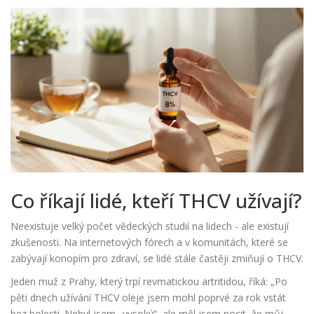
Co říkají lidé, kteří THCV užívají?
Neexistuje velký počet vědeckých studií na lidech - ale existují
zkušenosti. Na internetových fórech a v komunitách, které se
zabývají konopím pro zdraví, se lidé stále častěji zmiňují o THCV.
Jeden muž z Prahy, který trpí revmatickou artritidou, říká: „Po
pěti dnech užívání THCV oleje jsem mohl poprvé za rok vstát
bez bolesti. Nebyl jsem „vysoký“, ale měl jsem pocit, že můj