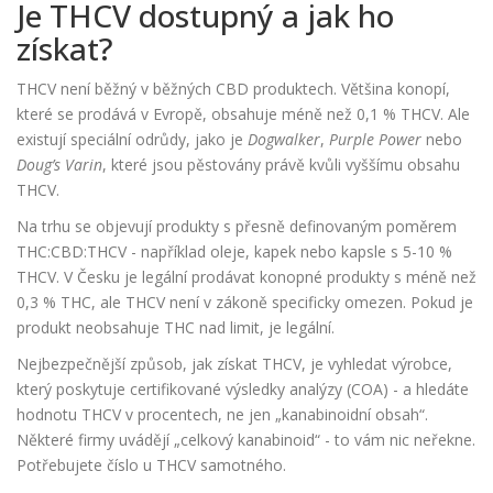
Je THCV dostupný a jak ho
získat?
THCV není běžný v běžných CBD produktech. Většina konopí,
které se prodává v Evropě, obsahuje méně než 0,1 % THCV. Ale
existují speciální odrůdy, jako je
Dogwalker
,
Purple Power
nebo
Doug’s Varin
, které jsou pěstovány právě kvůli vyššímu obsahu
THCV.
Na trhu se objevují produkty s přesně definovaným poměrem
THC:CBD:THCV - například oleje, kapek nebo kapsle s 5-10 %
THCV. V Česku je legální prodávat konopné produkty s méně než
0,3 % THC, ale THCV není v zákoně specificky omezen. Pokud je
produkt neobsahuje THC nad limit, je legální.
Nejbezpečnější způsob, jak získat THCV, je vyhledat výrobce,
který poskytuje certifikované výsledky analýzy (COA) - a hledáte
hodnotu THCV v procentech, ne jen „kanabinoidní obsah“.
Některé firmy uvádějí „celkový kanabinoid“ - to vám nic neřekne.
Potřebujete číslo u THCV samotného.