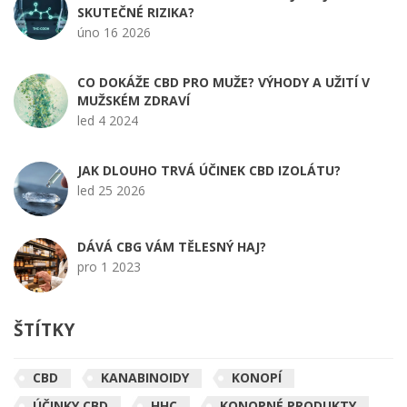
SKUTEČNÉ RIZIKA?
úno 16 2026
CO DOKÁŽE CBD PRO MUŽE? VÝHODY A UŽITÍ V
MUŽSKÉM ZDRAVÍ
led 4 2024
JAK DLOUHO TRVÁ ÚČINEK CBD IZOLÁTU?
led 25 2026
DÁVÁ CBG VÁM TĚLESNÝ HAJ?
pro 1 2023
ŠTÍTKY
CBD
KANABINOIDY
KONOPÍ
ÚČINKY CBD
HHC
KONOPNÉ PRODUKTY