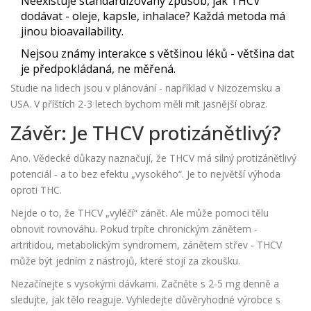
Neexistuje standardizovaný způsob, jak THCV
dodávat - oleje, kapsle, inhalace? Každá metoda má
jinou bioavailability.
Nejsou známy interakce s většinou léků - většina dat
je předpokládaná, ne měřená.
Studie na lidech jsou v plánování - například v Nizozemsku a
USA. V příštích 2-3 letech bychom měli mít jasnější obraz.
Závěr: Je THCV protizánětlivý?
Ano. Vědecké důkazy naznačují, že THCV má silný protizánětlivý
potenciál - a to bez efektu „vysokého“. Je to největší výhoda
oproti THC.
Nejde o to, že THCV „vyléčí“ zánět. Ale může pomoci tělu
obnovit rovnováhu. Pokud trpíte chronickým zánětem -
artritidou, metabolickým syndromem, zánětem střev - THCV
může být jedním z nástrojů, které stojí za zkoušku.
Nezačínejte s vysokými dávkami. Začněte s 2-5 mg denně a
sledujte, jak tělo reaguje. Vyhledejte důvěryhodné výrobce s