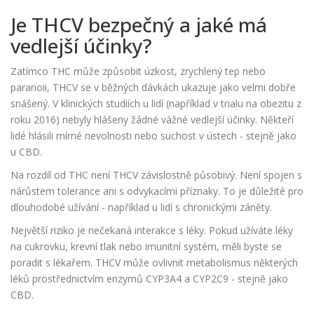
Je THCV bezpečný a jaké má
vedlejší účinky?
Zatímco THC může způsobit úzkost, zrychlený tep nebo
paranoii, THCV se v běžných dávkách ukazuje jako velmi dobře
snášený. V klinických studiích u lidí (například v trialu na obezitu z
roku 2016) nebyly hlášeny žádné vážné vedlejší účinky. Někteří
lidé hlásili mírné nevolnosti nebo suchost v ústech - stejně jako
u CBD.
Na rozdíl od THC není THCV závislostně působivý. Není spojen s
nárůstem tolerance ani s odvykacími příznaky. To je důležité pro
dlouhodobé užívání - například u lidí s chronickými záněty.
Největší riziko je nečekaná interakce s léky. Pokud užíváte léky
na cukrovku, krevní tlak nebo imunitní systém, měli byste se
poradit s lékařem. THCV může ovlivnit metabolismus některých
léků prostřednictvím enzymů CYP3A4 a CYP2C9 - stejně jako
CBD.