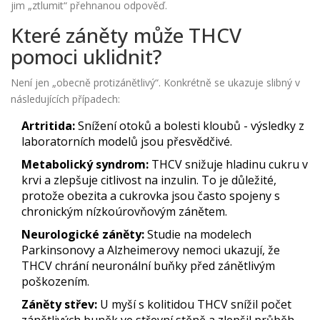
jim „ztlumit“ přehnanou odpověď.
Které záněty může THCV
pomoci uklidnit?
Není jen „obecně protizánětlivý“. Konkrétně se ukazuje slibný v
následujících případech:
Artritida:
Snížení otoků a bolesti kloubů - výsledky z
laboratorních modelů jsou přesvědčivé.
Metabolický syndrom:
THCV snižuje hladinu cukru v
krvi a zlepšuje citlivost na inzulin. To je důležité,
protože obezita a cukrovka jsou často spojeny s
chronickým nízkoúrovňovým zánětem.
Neurologické záněty:
Studie na modelech
Parkinsonovy a Alzheimerovy nemoci ukazují, že
THCV chrání neuronální buňky před zánětlivým
poškozením.
Záněty střev:
U myší s kolitidou THCV snížil počet