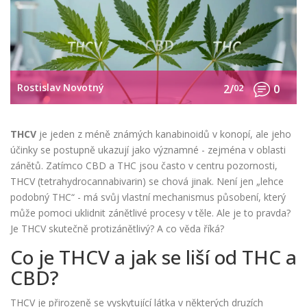
Rostislav Novotný
2/
02
0
THCV
je jeden z méně známých kanabinoidů v konopí, ale jeho
účinky se postupně ukazují jako významné - zejména v oblasti
zánětů. Zatímco CBD a THC jsou často v centru pozornosti,
THCV (tetrahydrocannabivarin) se chová jinak. Není jen „lehce
podobný THC“ - má svůj vlastní mechanismus působení, který
může pomoci uklidnit zánětlivé procesy v těle. Ale je to pravda?
Je THCV skutečně protizánětlivý? A co věda říká?
Co je THCV a jak se liší od THC a
CBD?
THCV je přirozeně se vyskytující látka v některých druzích