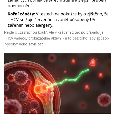
zánětlivých buněk ve střevní stěně a zlepšil průběh
onemocnění.
Kožní záněty:
V testech na pokožce bylo zjištěno, že
THCV snižuje červenání a zánět působený UV
zářením nebo alergeny.
Nejde o „zázračnou kouli“. Ale v každém z těchto případů je
THCV vědecky prokazatelně aktivní - a to bez toho, aby způsobil
„vysoký“ nebo závislost.