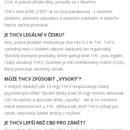
COA. A pokud užíváte léky, poraďte se s lékařem.
THCV není příští „CBD“. Je to nový kanabinoid - s vlastním
účinkem, vlastními výhodami a vlastními otázkami. A věda ho
teprve začíná poznávat.
JE THCV LEGÁLNÍ V ČESKU?
Ano, pokud produkt neobsahuje více než 0,3 % THC. THCV
samotný není v českém zákoně zakázaný ani regulovaný.
Všechny konopné produkty, které splňují limit THC, jsou legální -
i když obsahují THCV. Důležité je mít certifikovaný rozbor (COA),
který potvrzuje skutečný obsah.
MŮŽE THCV ZPŮSOBIT „VYSOKÝ“?
V nízkých dávkách (do 10 mg) THCV nezpůsobuje žádný
psychotropní efekt. Vysoké dávky (nad 20 mg) mohou aktivovat
CB1 receptory a způsobit lehký „vysoký“ - ale je to mnohem
méně intenzivní než u THC. Většina lidí, kteří THCV užívají pro
zánět, nepociťují žádné změny v myšlení.
JE THCV LEPŠÍ NEŽ CBD PRO ZÁNĚT?