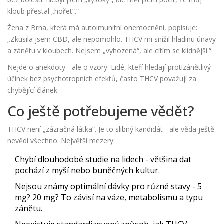
kloub přestal „hořet“.“
Žena z Brna, která má autoimunitní onemocnění, popisuje:
„Zkusila jsem CBD, ale nepomohlo. THCV mi snížil hladinu únavy
a zánětu v kloubech. Nejsem „vyhozená“, ale cítím se klidnější.“
Nejde o anekdoty - ale o vzory. Lidé, kteří hledají protizánětlivý
účinek bez psychotropních efektů, často THCV považují za
chybějící článek.
Co ještě potřebujeme vědět?
THCV není „zázračná látka“. Je to slibný kandidát - ale věda ještě
nevědí všechno. Největší mezery:
Chybí dlouhodobé studie na lidech - většina dat
pochází z myší nebo buněčných kultur.
Nejsou známy optimální dávky pro různé stavy - 5
mg? 20 mg? To závisí na váze, metabolismu a typu
zánětu.