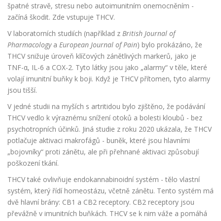
špatné stravě, stresu nebo autoimunitním onemocněním -
začíná škodit. Zde vstupuje THCV.
V laboratorních studiích (například z
British Journal of
Pharmacology
a
European Journal of Pain
) bylo prokázáno, že
THCV snižuje úroveň klíčových zánětlivých markerů, jako je
TNF-α, IL-6 a COX-2. Tyto látky jsou jako „alarmy“ v těle, které
volají imunitní buňky k boji. Když je THCV přítomen, tyto alarmy
jsou tišší.
V jedné studii na myších s artritidou bylo zjištěno, že podávání
THCV vedlo k výraznému snížení otoků a bolesti kloubů - bez
psychotropních účinků. Jiná studie z roku 2020 ukázala, že THCV
potlačuje aktivaci makrofágů - buněk, které jsou hlavními
„bojovníky“ proti zánětu, ale při přehnané aktivaci způsobují
poškození tkání.
THCV také ovlivňuje endokannabinoidní systém - tělo vlastní
systém, který řídí homeostázu, včetně zánětu. Tento systém má
dvě hlavní brány: CB1 a CB2 receptory. CB2 receptory jsou
převážně v imunitních buňkách. THCV se k nim váže a pomáhá