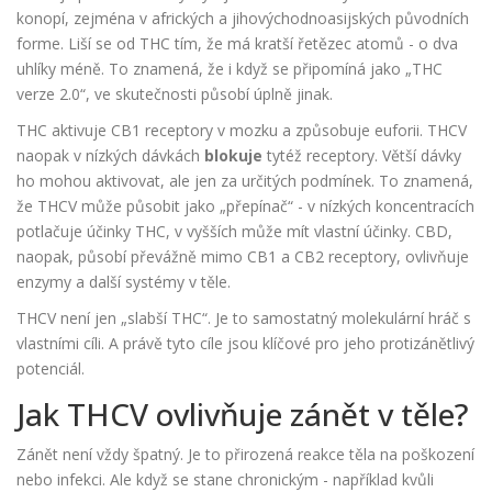
konopí, zejména v afrických a jihovýchodnoasijských původních
forme. Liší se od THC tím, že má kratší řetězec atomů - o dva
uhlíky méně. To znamená, že i když se připomíná jako „THC
verze 2.0“, ve skutečnosti působí úplně jinak.
THC aktivuje CB1 receptory v mozku a způsobuje euforii. THCV
naopak v nízkých dávkách
blokuje
tytéž receptory. Větší dávky
ho mohou aktivovat, ale jen za určitých podmínek. To znamená,
že THCV může působit jako „přepínač“ - v nízkých koncentracích
potlačuje účinky THC, v vyšších může mít vlastní účinky. CBD,
naopak, působí převážně mimo CB1 a CB2 receptory, ovlivňuje
enzymy a další systémy v těle.
THCV není jen „slabší THC“. Je to samostatný molekulární hráč s
vlastními cíli. A právě tyto cíle jsou klíčové pro jeho protizánětlivý
potenciál.
Jak THCV ovlivňuje zánět v těle?
Zánět není vždy špatný. Je to přirozená reakce těla na poškození
nebo infekci. Ale když se stane chronickým - například kvůli