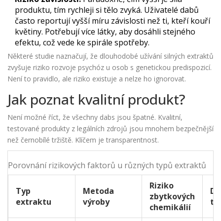
produktu, tím rychleji si tělo zvyká. Uživatelé dabů
často reportují vyšší míru závislosti než ti, kteří kouří
květiny. Potřebují více látky, aby dosáhli stejného
efektu, což vede ke spirále spotřeby.
Některé studie naznačují, že dlouhodobé užívání silných extraktů
zvyšuje riziko rozvoje psychóz u osob s genetickou predispozicí.
Není to pravidlo, ale riziko existuje a nelze ho ignorovat.
Jak poznat kvalitní produkt?
Není možné říct, že všechny dabs jsou špatné. Kvalitní,
testované produkty z legálních zdrojů jsou mnohem bezpečnější
než černobílé tržiště. Klíčem je transparentnost.
Porovnání rizikových faktorů u různých typů extraktů
Riziko
Typ
Metoda
Do
zbytkových
extraktu
výroby
te
chemikálií