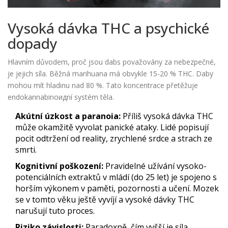
Vysoká dávka THC a psychické
dopady
Hlavním důvodem, proč jsou dabs považovány za nebezpečné,
je jejich síla. Běžná marihuana má obvykle 15-20 % THC. Daby
mohou mít hladinu nad 80 %. Tato koncentrace přetěžuje
endokannabinoидní systém těla.
Akútní úzkost a paranoia:
Příliš vysoká dávka THC
může okamžitě vyvolat panické ataky. Lidé popisují
pocit odtržení od reality, zrychlené srdce a strach ze
smrti.
Kognitivní poškození:
Pravidelné užívání vysoko-
potenciálních extraktů v mládí (do 25 let) je spojeno s
horším výkonem v paměti, pozornosti a učení. Mozek
se v tomto věku ještě vyvíjí a vysoké dávky THC
narušují tuto proces.
Riziko závislosti:
Paradoxně, čím vyšší je síla