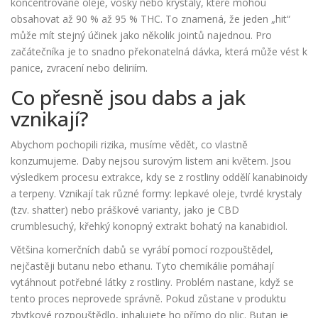
koncentrované oleje, vosky nebo krystaly, které mohou
obsahovat až 90 % až 95 % THC. To znamená, že jeden „hit“
může mít stejný účinek jako několik jointů najednou. Pro
začátečníka je to snadno překonatelná dávka, která může vést k
panice, zvracení nebo deliriím.
Co přesně jsou dabs a jak
vznikají?
Abychom pochopili rizika, musíme vědět, co vlastně
konzumujeme. Daby nejsou surovým listem ani květem. Jsou
výsledkem procesu extrakce, kdy se z rostliny oddělí kanabinoidy
a terpeny. Vznikají tak různé formy: lepkavé oleje, tvrdé krystaly
(tzv. shatter) nebo práškové varianty, jako je
CBD
crumble
suchý, křehký konopný extrakt bohatý na kanabidiol
.
Většina komerčních dabů se vyrábí pomocí rozpouštědel,
nejčastěji butanu nebo ethanu. Tyto chemikálie pomáhají
vytáhnout potřebné látky z rostliny. Problém nastane, když se
tento proces neprovede správně. Pokud zůstane v produktu
zbytkové rozpouštědlo, inhalujete ho přímo do plic. Butan je