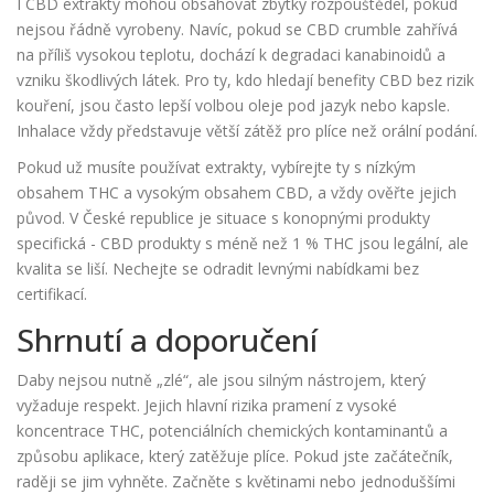
I CBD extrakty mohou obsahovat zbytky rozpouštědel, pokud
nejsou řádně vyrobeny. Navíc, pokud se CBD crumble zahřívá
na příliš vysokou teplotu, dochází k degradaci kanabinoidů a
vzniku škodlivých látek. Pro ty, kdo hledají benefity CBD bez rizik
kouření, jsou často lepší volbou oleje pod jazyk nebo kapsle.
Inhalace vždy představuje větší zátěž pro plíce než orální podání.
Pokud už musíte používat extrakty, vybírejte ty s nízkým
obsahem THC a vysokým obsahem CBD, a vždy ověřte jejich
původ. V České republice je situace s konopnými produkty
specifická - CBD produkty s méně než 1 % THC jsou legální, ale
kvalita se liší. Nechejte se odradit levnými nabídkami bez
certifikací.
Shrnutí a doporučení
Daby nejsou nutně „zlé“, ale jsou silným nástrojem, který
vyžaduje respekt. Jejich hlavní rizika pramení z vysoké
koncentrace THC, potenciálních chemických kontaminantů a
způsobu aplikace, který zatěžuje plíce. Pokud jste začátečník,
raději se jim vyhněte. Začněte s květinami nebo jednoduššími