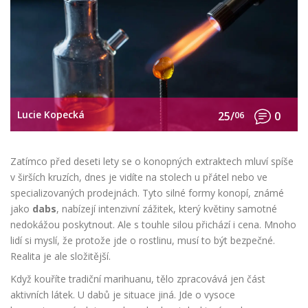
Lucie Kopecká
25/
06
0
Zatímco před deseti lety se o
konopných extraktech
mluví spíše
v širších kruzích, dnes je vidíte na stolech u přátel nebo ve
specializovaných prodejnách. Tyto silné formy konopí, známé
jako
dabs
, nabízejí intenzivní zážitek, který květiny samotné
nedokážou poskytnout. Ale s touhle silou přichází i cena. Mnoho
lidí si myslí, že protože jde o rostlinu, musí to být bezpečné.
Realita je ale složitější.
Když kouříte tradiční marihuanu, tělo zpracovává jen část
aktivních látek. U dabů je situace jiná. Jde o vysoce