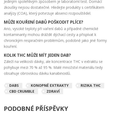
Jediným spolehlivým způsobem je laboratorní test. Domácí
zkoušky nejsou dostatečné. Hledejte produkty s certifikátem
analýzy (COA), který potvrzuje absenci rozpouštědel.
MŮŽE KOUŘENÍ DABŮ POŠKODIT PLÍCE?
Ano, vysoké teploty při vaření dabů a případné chemické
kontaminanty mohou dráždit dýchací cesty a přispívat k
chronickým respiračním problémům, podobně jako jiné formy
kouření.
KOLIK THC MŮŽE MÍT JEDEN DAB?
Záleží na velikosti dávky, ale koncentrace THC v extraktu se
pohybuje mezi 70 % až 95 %. Malé množství materiálu tedy
obsahuje obrovskou dávku kanabinoidů.
DABS
KONOPNÉ EXTRAKTY
RIZIKA THC
CBD CRUMBLE
ZDRAVÍ
PODOBNÉ PŘÍSPĚVKY