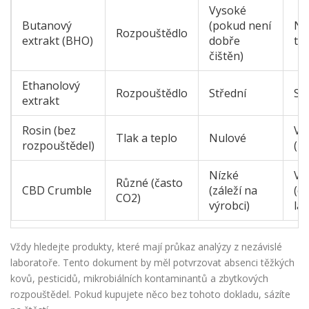
Vysoké
Butanový
(pokud není
Ní
Rozpouštědlo
extrakt (BHO)
dobře
trh
čištěn)
Ethanolový
Rozpouštědlo
Střední
St
extrakt
Rosin (bez
Vy
Tlak a teplo
Nulové
rozpouštědel)
(le
Nízké
Vy
Různé (často
CBD Crumble
(záleží na
(ce
CO2)
výrobci)
la
Vždy hledejte produkty, které mají průkaz analýzy z nezávislé
laboratoře. Tento dokument by měl potvrzovat absenci těžkých
kovů, pesticidů, mikrobiálních kontaminantů a zbytkových
rozpouštědel. Pokud kupujete něco bez tohoto dokladu, sázíte