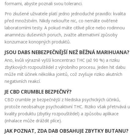
formami, abyste poznali svou toleranci.
Pro zkušené uživatele platí jedno jednoduché pravidlo: kvalita
před množstvím. Nikdy nekouřte nic, co nemáte ověřené
laboratorními testy. A pokud máte citlivé plíce nebo rodinnou
anamnézu duševních poruch, zvažte alternativní způsoby
konzumace konopných produktů.
JSOU DABS NEBEZPEČNĚJŠÍ NEŽ BĚŽNÁ MARIHUANA?
Ano, kvůli výrazně vyšší koncentraci THC (až 90 %) a riziku
zbytkových rozpouštědel z výrobního procesu. Jeden hit dabu
může mít účinek několika jointů, což zvyšuje riziko akutních
negativních reakcí.
JE CBD CRUMBLE BEZPEČNÝ?
CBD crumble je bezpečnější z hlediska psychických účinků,
protože neobsahuje psychoaktivní THC. Riziko však přetrvává u
kvality produktu (zbytky rozpouštědel) a způsobu aplikace
(inhalace může dráždit plíce).
JAK POZNAT, ZDA DAB OBSAHUJE ZBYTKY BUTANU?