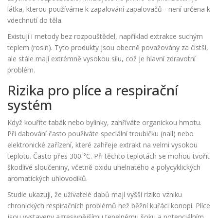
látka, kterou používáme k zapalování zapalovačů - není určena k
vdechnutí do těla.
Existují i metody bez rozpouštědel, například extrakce suchým
teplem (rosin). Tyto produkty jsou obecně považovány za čistší,
ale stále mají extrémně vysokou sílu, což je hlavní zdravotní
problém.
Rizika pro plíce a respirační
systém
Když kouříte tabák nebo bylinky, zahříváte organickou hmotu.
Při dabování často používáte speciální troubičku (nail) nebo
elektronické zařízení, které zahřeje extrakt na velmi vysokou
teplotu. Často přes 300 °C. Při těchto teplotách se mohou tvořit
škodlivé sloučeniny, včetně oxidu uhelnatého a polycyklických
aromatických uhlovodíků.
Studie ukazují, že uživatelé dabů mají vyšší riziko vzniku
chronických respiračních problémů než běžní kuřáci konopí. Plíce
jsou vystaveny agresivnějšímu tepelnému šoku a potenciálním