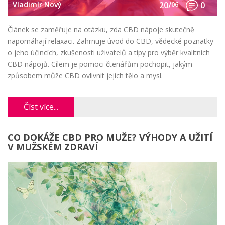
Vladimír Nový
20/
06
0
Článek se zaměřuje na otázku, zda CBD nápoje skutečně
napomáhají relaxaci. Zahrnuje úvod do CBD, vědecké poznatky
o jeho účincích, zkušenosti uživatelů a tipy pro výběr kvalitních
CBD nápojů. Cílem je pomoci čtenářům pochopit, jakým
způsobem může CBD ovlivnit jejich tělo a mysl.
Číst více...
CO DOKÁŽE CBD PRO MUŽE? VÝHODY A UŽITÍ
V MUŽSKÉM ZDRAVÍ