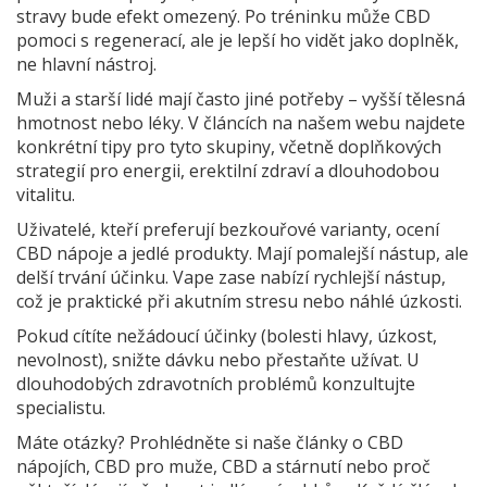
stravy bude efekt omezený. Po tréninku může CBD
pomoci s regenerací, ale je lepší ho vidět jako doplněk,
ne hlavní nástroj.
Muži a starší lidé mají často jiné potřeby – vyšší tělesná
hmotnost nebo léky. V článcích na našem webu najdete
konkrétní tipy pro tyto skupiny, včetně doplňkových
strategií pro energii, erektilní zdraví a dlouhodobou
vitalitu.
Uživatelé, kteří preferují bezkouřové varianty, ocení
CBD nápoje a jedlé produkty. Mají pomalejší nástup, ale
delší trvání účinku. Vape zase nabízí rychlejší nástup,
což je praktické při akutním stresu nebo náhlé úzkosti.
Pokud cítíte nežádoucí účinky (bolesti hlavy, úzkost,
nevolnost), snižte dávku nebo přestaňte užívat. U
dlouhodobých zdravotních problémů konzultujte
specialistu.
Máte otázky? Prohlédněte si naše články o CBD
nápojích, CBD pro muže, CBD a stárnutí nebo proč