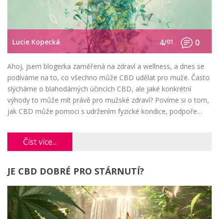
Lucie Kopecká
4/
01
0
Ahoj, jsem blogerka zaměřená na zdraví a wellness, a dnes se
podíváme na to, co všechno může CBD udělat pro muže. Často
slýcháme o blahodárných účincích CBD, ale jaké konkrétní
výhody to může mít právě pro mužské zdraví? Povíme si o tom,
jak CBD může pomoci s udržením fyzické kondice, podpoře
psychického zdraví a dokonce může hrát roli i v mužské
sexualitě. Také se podělím o pár tipů, jak vybírat kvalitní CBD
Číst více...
produkty a na co si dát pozor. Připojte se ke mně a
prozkoumejme společně tento fascinující téma!
JE CBD DOBRÉ PRO STÁRNUTÍ?