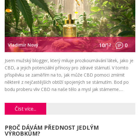
Vladimír Nový
10/
12
0
Jsem mužský blogger, který miluje prozkoumávání látek, jako je
CBD, a jejich potenciální přínosy pro zdravé stárnutí. V tomto
příspěvku se zaměřím na to, jak může CBD pomoci zmírnit
některé z nejčastějších obtíží spojených se stárnutím. Bod po
bodu proberu vliv CBD na naše tělo a mysl jak stárneme.
Pokusím se přinést inspirativní a jasný pohled na to, jak může
být CBD cenným nástrojem v našem boji proti stárnutí.
Číst více...
PROČ DÁVÁM PŘEDNOST JEDLÝM
VÝROBKŮM?