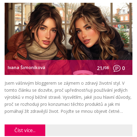
Ivana Šimoníková
21/
08
0
Jsem vášnivým bloggerem se zájmem o zdravý životní styl. V
tomto článku se dozvíte, proč upřednostňuji používání jedlých
výrobků v mojí běžné stravě. Vysvětlím, jaké jsou hlavní důvody,
proč se rozhoduji pro konzumaci těchto produktů a jak mi
pomáhají žít zdravější život. Pojďte se mnou objevit četné
výhody používání přírodních potravin v našem každodenním
životě.
Číst více...