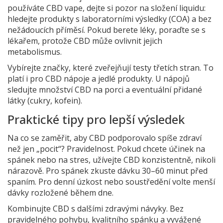
používáte CBD vape, dejte si pozor na složení liquidu:
hledejte produkty s laboratorními výsledky (COA) a bez
nežádoucích příměsí. Pokud berete léky, poraďte se s
lékařem, protože CBD může ovlivnit jejich
metabolismus.
Vybírejte značky, které zveřejňují testy třetích stran. To
platí i pro CBD nápoje a jedlé produkty. U nápojů
sledujte množství CBD na porci a eventuální přidané
látky (cukry, kofein).
Praktické tipy pro lepší výsledek
Na co se zaměřit, aby CBD podporovalo spíše zdraví
než jen „pocit“? Pravidelnost. Pokud chcete účinek na
spánek nebo na stres, užívejte CBD konzistentně, nikoli
nárazově. Pro spánek zkuste dávku 30–60 minut před
spaním. Pro denní úzkost nebo soustředění volte menší
dávky rozložené během dne.
Kombinujte CBD s dalšími zdravými návyky. Bez
pravidelného pohybu, kvalitního spánku a vyvážené