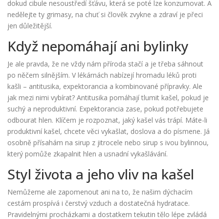
dokud cibule nesoustředí šťávu, která se poté lze konzumovat. A
nedělejte ty grimasy, na chuť si člověk zvykne a zdraví je přeci
jen důležitější.
Když nepomáhají ani bylinky
Je ale pravda, že ne vždy nám příroda stačí a je třeba sáhnout
po něčem silnějším. V lékárnách nabízejí hromadu léků proti
kašli – antitusika, expektorancia a kombinované přípravky. Ale
jak mezi nimi vybírat? Antitusika pomáhají tlumit kašel, pokud je
suchý a neproduktivní. Expektorancia zase, pokud potřebujete
odbourat hlen. Klíčem je rozpoznat, jaký kašel vás trápí. Máte-li
produktivní kašel, chcete věci vykašlat, doslova a do písmene. Já
osobně přísahám na sirup z jitrocele nebo sirup s ivou bylinnou,
který pomůže zkapalnit hlen a usnadní vykašlávání.
Styl života a jeho vliv na kašel
Nemůžeme ale zapomenout ani na to, že našim dýchacím
cestám prospívá i čerstvý vzduch a dostatečná hydratace.
Pravidelnými procházkami a dostatkem tekutin tělo lépe zvládá