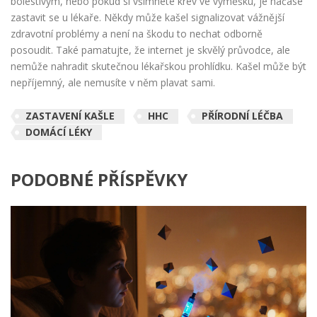
bolestivým, nebo pokud si všimnete krev ve výměšku, je načase
zastavit se u lékaře. Někdy může kašel signalizovat vážnější
zdravotní problémy a není na škodu to nechat odborně
posoudit. Také pamatujte, že internet je skvělý průvodce, ale
nemůže nahradit skutečnou lékařskou prohlídku. Kašel může být
nepříjemný, ale nemusíte v něm plavat sami.
ZASTAVENÍ KAŠLE
HHC
PŘÍRODNÍ LÉČBA
DOMÁCÍ LÉKY
PODOBNÉ PŘÍSPĚVKY