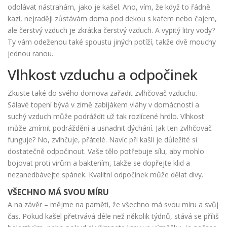
odolávat nástrahám, jako je kašel. Ano, vím, že když to řádně
kazí, nejraději zůstávám doma pod dekou s kafem nebo čajem,
ale čerstvý vzduch je zkrátka čerstvý vzduch. A vypitý litry vody?
Ty vám odeženou také spoustu jiných potíží, takže dvě mouchy
jednou ranou.
Vlhkost vzduchu a odpočinek
Zkuste také do svého domova zařadit zvlhčovač vzduchu.
Sálavé topení bývá v zimě zabijákem vláhy v domácnosti a
suchý vzduch může podráždit už tak rozlícené hrdlo. Vlhkost
může zmírnit podráždění a usnadnit dýchání. Jak ten zvlhčovač
funguje? No, zvlhčuje, přátelé. Navíc při kašli je důležité si
dostatečně odpočinout. Vaše tělo potřebuje sílu, aby mohlo
bojovat proti virům a bakteriím, takže se dopřejte klid a
nezanedbávejte spánek. Kvalitní odpočinek může dělat divy.
VŠECHNO MÁ SVOU MÍRU
A na závěr – mějme na paměti, že všechno má svou míru a svůj
čas. Pokud kašel přetrvává déle než několik týdnů, stává se příliš