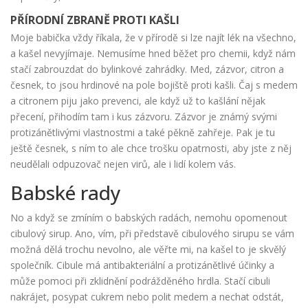
PŘÍRODNÍ ZBRANĚ PROTI KAŠLI
Moje babička vždy říkala, že v přírodě si lze najít lék na všechno,
a kašel nevyjímaje. Nemusíme hned běžet pro chemii, když nám
stačí zabrouzdat do bylinkové zahrádky. Med, zázvor, citron a
česnek, to jsou hrdinové na pole bojiště proti kašli. Čaj s medem
a citronem piju jako prevenci, ale když už to kašlání nějak
přecení, přihodím tam i kus zázvoru. Zázvor je známý svými
protizánětlivými vlastnostmi a také pěkně zahřeje. Pak je tu
ještě česnek, s ním to ale chce trošku opatrnosti, aby jste z něj
neudělali odpuzovač nejen virů, ale i lidí kolem vás.
Babské rady
No a když se zmíním o babských radách, nemohu opomenout
cibulový sirup. Ano, vím, při představě cibulového sirupu se vám
možná dělá trochu nevolno, ale věřte mi, na kašel to je skvělý
společník. Cibule má antibakteriální a protizánětlivé účinky a
může pomoci při zklidnění podrážděného hrdla. Stačí cibuli
nakrájet, posypat cukrem nebo polit medem a nechat odstát,