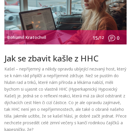
Bohumil Kratochvíl
15/
12
0
Jak se zbavit kašle z HHC
Kašel – nepříjemný a někdy opravdu ubíjející nezvaný host, který
se k nám rád připlíží a nepříjemně zdržuje. Než se pustím do
hlubin rad a triků, které nám příroda a lékárna nabízí, měli
bychom si ujasnit co vlastně HHC (Hyperkapnický Hypoxický
Kašel) je. Jedná se o reflexní reakci, která má za úkol odstranit z
dýchacích cest hlen či cizí částice. Co je ale opravdu zajímavé,
tak HHC není jen o nepříjemnostech, ale také o obraně našeho
těla. Jakmile ucítíte, že se kašel hlásí, je dobré začít jednat. Přece
nechcete prosedět celé zimní večery s kančí rodinkou čajíčků a
kapesníčky, že?