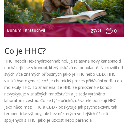
Bohumil Kratochvíl
27/
01
0
Co je HHC?
HHC, neboli Hexahydrocannabinol, je relativně nový kanabinoid
nacházející se v konopí, který získává na popularitě. Na rozdíl od
svých více známých příbuzných jako je THC nebo CBD, HHC
vzniká hydrogenací, což je chemický proces přidávání vodíku do
molekuly THC. To znamená, že HHC se přirozeně v konopí
nevyskytuje v značných množstvích a je tedy vyráběno
laboratorní cestou. Co se týče účinků, uživatelé popisují HHC
jako něco mezi THC a CBD - poskytuje jak psychoaktivní, tak
terapeutické výhody, ale bez některých vedlejších účinků
spojených s THC, jako je úzkost nebo paranoia.