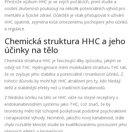
Přestože výzkum HHC je ve svých počátcích, první studie a
osobní zkušenosti poukazují na několik potenciálních výhod pro
mentální a fyzické zdraví. Důležité je však přistupovat k užívání
HHC opatrně, zejména kvůli omezenému pochopení jeho účinků
a regulace.
Chemická struktura HHC a jeho
účinky na tělo
Chemická struktura HHC je fascinující díky způsobu, jakým se
odvíjí od THC. Hydrogenace mění molekulární strukturu THC tak,
že se zvyšuje jeho stabilita a potenciálně i trvanlivost účinků. Z
tohoto důvodu by mohl být HHC atraktivní pro ty, kdo hledají
delší a stabilnější efekty než u tradičních kanabinoidů.
Z hlediska účinku na tělo se HHC váže na stejné receptory v
endokanabinoidním systému jako THC, což značí, že by
teoreticky mělo být schopné poskytovat podobné psychoaktivní
i terapeutické výhody. Nicméně, jakožto nový kanabinoid, stále
chybí rozsáhlé klinické studie ke kvalifikovanému posouzení jeho
přesných efektů a bezpečnosti.