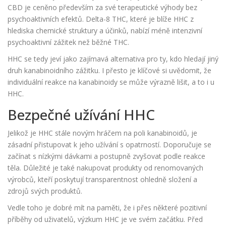
CBD je ceněno především za své terapeutické výhody bez
psychoaktivních efektů. Delta-8 THC, které je blíže HHC z
hlediska chemické struktury a účinků, nabízí méně intenzivní
psychoaktivní zážitek než běžné THC.
HHC se tedy jeví jako zajímavá alternativa pro ty, kdo hledají jiný
druh kanabinoidního zážitku. I přesto je klíčové si uvědomit, že
individuální reakce na kanabinoidy se může výrazně lišit, a to i u
HHC.
Bezpečné užívání HHC
Jelikož je HHC stále novým hráčem na poli kanabinoidů, je
zásadní přistupovat k jeho užívání s opatrností. Doporučuje se
začínat s nízkými dávkami a postupně zvyšovat podle reakce
těla. Důležité je také nakupovat produkty od renomovaných
výrobců, kteří poskytují transparentnost ohledně složení a
zdrojů svých produktů.
Vedle toho je dobré mít na paměti, že i přes některé pozitivní
příběhy od uživatelů, výzkum HHC je ve svém začátku. Před