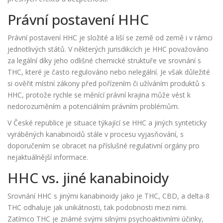
Právní postavení HHC
Právní postavení HHC je složité a liší se země od země i v rámci
jednotlivých států. V některých jurisdikcích je HHC považováno
za legální díky jeho odlišné chemické struktuře ve srovnání s
THC, které je často regulováno nebo nelegální. Je však důležité
si ověřit místní zákony před pořízením či užíváním produktů s
HHC, protože rychle se měnící právní krajina může vést k
nedorozuměním a potenciálním právním problémům.
V České republice je situace týkající se HHC a jiných synteticky
vyráběných kanabinoidů stále v procesu vyjasňování, s
doporučením se obracet na příslušné regulativní orgány pro
nejaktuálnější informace.
HHC vs. jiné kanabinoidy
Srovnání HHC s jinými kanabinoidy jako je THC, CBD, a delta-8
THC odhaluje jak unikátnosti, tak podobnosti mezi nimi.
Zatímco THC je známé svými silnými psychoaktivními účinky,