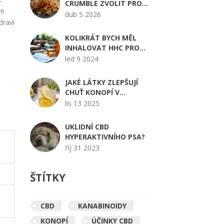
CRUMBLE ZVOLIT PRO
ve
LEPŠÍ SPÁNEK?
dub 5 2026
draví
KOLIKRÁT BYCH MĚL
INHALOVAT HHC PRO
EFEKTIVNÍ UŽITÍ?
led 9 2024
JAKÉ LÁTKY ZLEPŠUJÍ
CHUŤ KONOPÍ V
ENERGIOVÝCH
lis 13 2025
NÁPOJÍCH?
UKLIDNÍ CBD
HYPERAKTIVNÍHO PSA?
říj 31 2023
ŠTÍTKY
CBD
KANABINOIDY
KONOPÍ
ÚČINKY CBD