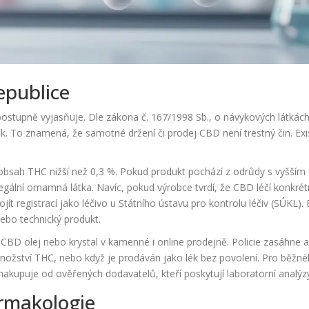
epublice
ostupně vyjasňuje. Dle zákona č. 167/1998 Sb., o návykových látkách
To znamená, že samotné držení či prodej CBD není trestný čin. Exis
obsah THC nižší než 0,3 %. Pokud produkt pochází z odrůdy s vyšším
gální omamná látka. Navíc, pokud výrobce tvrdí, že CBD léčí konkrét
jít registrací jako léčivo u Státního ústavu pro kontrolu léčiv (SÚKL).
nebo technický produkt.
CBD olej nebo krystal v kamenné i online prodejně. Policie zasáhne 
 množství THC, nebo když je prodáván jako lék bez povolení. Pro běžn
akupuje od ověřených dodavatelů, kteří poskytují laboratorní analýz
armakologie