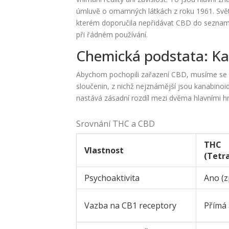
úmluvě o omamných látkách z roku 1961. Svět
kterém doporučila nepřidávat CBD do seznamu
při řádném používání.
Chemická podstata: Kan
Abychom pochopili zařazení CBD, musíme se 
sloučenin, z nichž nejznámější jsou kanabino
nastává zásadní rozdíl mezi dvěma hlavními h
Srovnání THC a CBD
THC
Vlastnost
(Tetr
Psychoaktivita
Ano (z
Vazba na CB1 receptory
Přímá 