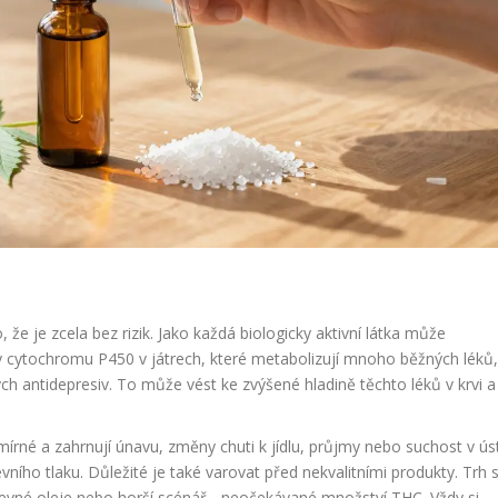
e je zcela bez rizik. Jako každá biologicky aktivní látka může
my cytochromu P450 v játrech, které metabolizují mnoho běžných léků
ch antidepresiv. To může vést ke zvýšené hladině těchto léků v krvi a
rné a zahrnují únavu, změny chuti k jídlu, průjmy nebo suchost v ús
ního tlaku. Důležité je také varovat před nekvalitními produkty. Trh 
evné oleje nebo horší scénář - neočekávané množství THC. Vždy si