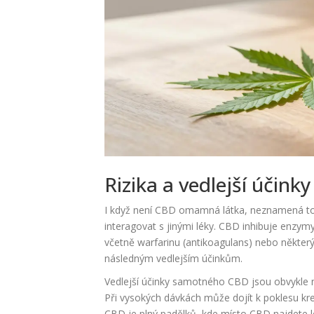
Rizika a vedlejší účinky
I když není CBD omamná látka, neznamená to, ž
interagovat s jinými léky. CBD inhibuje enzy
včetně warfarinu (antikoagulans) nebo některý
následným vedlejším účinkům.
Vedlejší účinky samotného CBD jsou obvykle mí
Při vysokých dávkách může dojít k poklesu krev
CBD je plný padělků, kde místo CBD najdete l