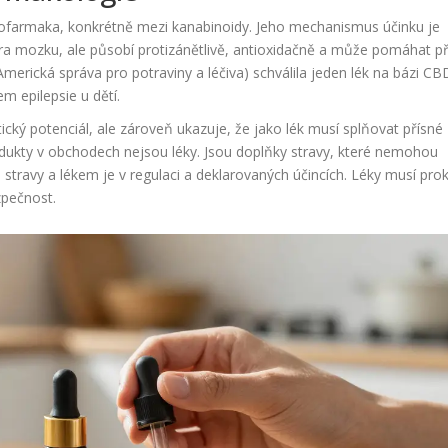
tofarmaka, konkrétně mezi kanabinoidy. Jeho mechanismus účinku je
ra mozku, ale působí protizánětlivě, antioxidačně a může pomáhat př
merická správa pro potraviny a léčiva) schválila jeden lék na bázi CB
em epilepsie u dětí.
cký potenciál, ale zároveň ukazuje, že jako lék musí splňovat přísné
dukty v obchodech nejsou léky. Jsou doplňky stravy, které nemohou
 stravy a lékem je v regulaci a deklarovaných účincích. Léky musí pro
zpečnost.