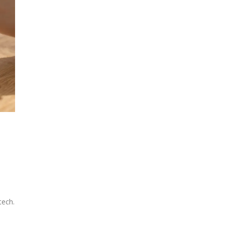
,
tech.
s