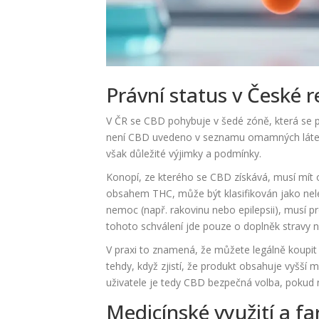
Právní status v České r
V ČR se CBD pohybuje v šedé zóně, která se p
není CBD uvedeno v seznamu omamných látek. 
však důležité výjimky a podmínky.
Konopí, ze kterého se CBD získává, musí mít 
obsahem THC, může být klasifikován jako nele
nemoc (např. rakovinu nebo epilepsii), musí pro
tohoto schválení jde pouze o doplněk stravy 
V praxi to znamená, že můžete legálně koupit 
tehdy, když zjistí, že produkt obsahuje vyšší
uživatele je tedy CBD bezpečná volba, pokud n
Medicínské využití a f