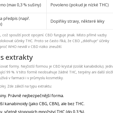
no (max 0,3 % sušiny)
Povoleno (pokud je nízké THC)
a předpis (např.
Doplňky stravy, některé léky
x)
což spouští pocit opojení. CBD funguje jinak. Místo přímé vazby
lokovat účinky THC. Proto se často říká, že CBD „zklidňuje“ účinky
oč WHO nevidí v CBD riziko zneužití.
us extrakty
šovat formy. Nejčistší formou je
CBD krystal
(
izolát kanabidiolu
)
. Jed
ující 99 %. V této formě neobsahuje žádné THC, terpény ani další slož
užívá v farmacii i v průmyslu kosmetiky.
ej. Zde záleží na typu extraktu:
iny. Právně nejbezpečnější forma.
í kanabinoidy (jako CBG, CBN), ale bez THC.
y, včetně stopových množství THC (do 0,3 %).