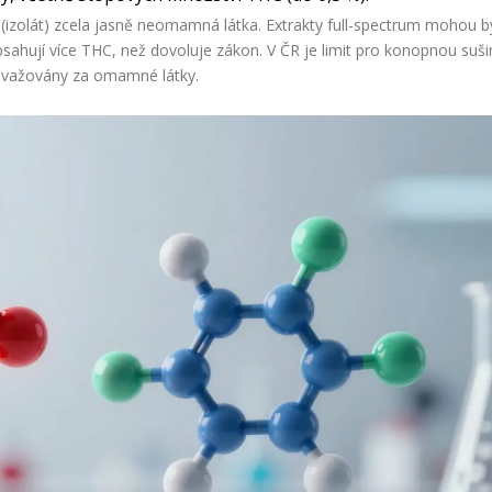
l (izolát) zcela jasně neomamná látka. Extrakty full-spectrum mohou b
bsahují více THC, než dovoluje zákon. V ČR je limit pro konopnou suš
považovány za omamné látky.