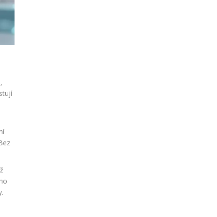
,
tují
ní
 Bez
až
ého
y.