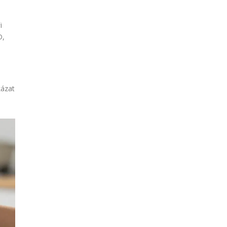
i
D,
kázat