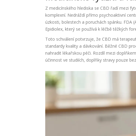
Z medicínského hlediska se CBD řadí mezi fy
komplexní. Nedráždí přímo psychoaktivní cent
úzkosti, bolestech a poruchách spánku. FDA (A
Epidiolex, který se používá k léčbě těžkých for
Toto schválení potvrzuje, že CBD má terapeuti
standardy kvality a dávkování. Běžné CBD pro
nahradit lékařskou péči. Rozdíl mezi doplňkem
účinnost ve studiích, doplňky stravy pouze be