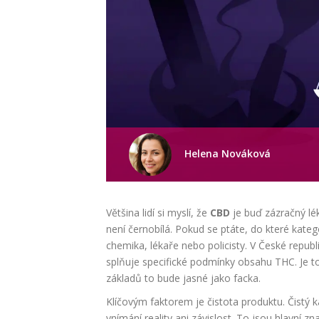
Helena Nováková
Většina lidí si myslí, že
CBD
je buď zázračný lé
není černobílá. Pokud se ptáte, do které kateg
chemika, lékaře nebo policisty. V České rep
splňuje specifické podmínky obsahu THC. Je to
základů to bude jasné jako facka.
Klíčovým faktorem je čistota produktu. Čistý
k
vnímání reality ani závislost. To jsou hlavní 