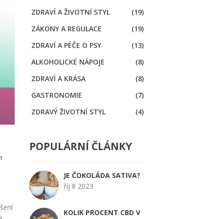
ZDRAVÍ A ŽIVOTNÍ STYL
(19)
ZÁKONY A REGULACE
(19)
ZDRAVÍ A PÉČE O PSY
(13)
ALKOHOLICKÉ NÁPOJE
(8)
ZDRAVÍ A KRÁSA
(8)
GASTRONOMIE
(7)
ZDRAVÝ ŽIVOTNÍ STYL
(4)
POPULÁRNÍ ČLÁNKY
ě
a
d
JE ČOKOLÁDA SATIVA?
říj 8 2023
šení
KOLIK PROCENT CBD V
é