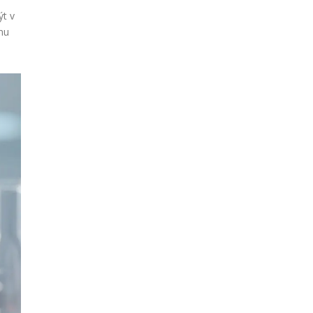
ýt v
inu