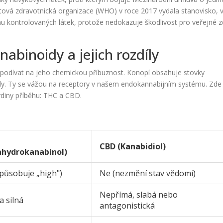
ová zdravotnická organizace (WHO) v roce 2017 vydala stanovisko, 
 kontrolovaných látek, protože nedokazuje škodlivost pro veřejné z
abinoidy a jejich rozdíly
podívat na jeho chemickou příbuznost. Konopí obsahuje stovky
idy. Ty se vážou na receptory v našem endokannabijním systému. Zde
rdiny příběhu: THC a CBD.
CBD (Kanabidiol)
ahydrokanabinol)
působuje „high")
Ne (nezmění stav vědomí)
Nepřímá, slabá nebo
a silná
antagonistická