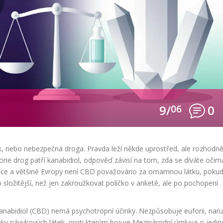
9/
06
0
k, nebo nebezpečná droga.
Pravda leží někde uprostřed, ale rozhodn
orie drog patří kanabidiol, odpověď závisí na tom, zda se díváte očim
ublice a většině Evropy není CBD považováno za omamnou látku, poku
 složitější, než jen zakroužkovat políčko v anketě, ale po pochopení
anabidiol
(
CBD
)
nemá psychotropní účinky. Nezpůsobuje euforii, naru
znaky návykových látek, proti kterým bojuje Mezinárodní úmluva o jedin