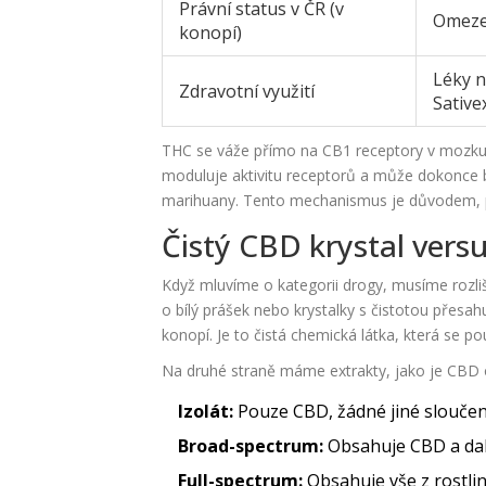
Právní status v ČR (v
Omeze
konopí)
Léky n
Zdravotní využití
Sative
THC se váže přímo na CB1 receptory v mozku, 
moduluje aktivitu receptorů a může dokonce b
marihuany. Tento mechanismus je důvodem, pr
Čistý CBD krystal vers
Když mluvíme o kategorii drogy, musíme rozli
o bílý prášek nebo krystalky s čistotou přesah
konopí. Je to čistá chemická látka, která se po
Na druhé straně máme extrakty, jako je CBD ol
Izolát:
Pouze CBD, žádné jiné sloučen
Broad-spectrum:
Obsahuje CBD a dalš
Full-spectrum:
Obsahuje vše z rostlin