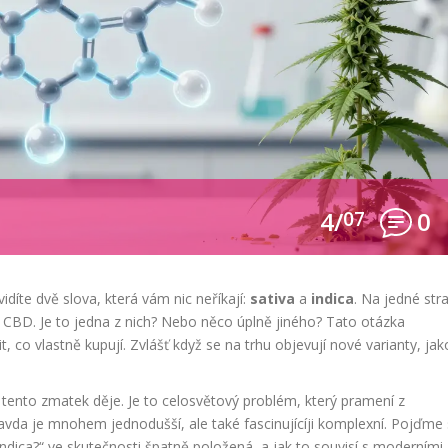
4/
07
0
díte dvě slova, která vám nic neříkají:
sativa
a
indica
. Na jedné str
ště CBD. Je to jedna z nich? Nebo něco úplně jiného? Tato otázka
, co vlastně kupují. Zvlášť když se na trhu objevují nové varianty, jak
 tento zmatek děje. Je to celosvětový problém, který pramení z
avda je mnohem jednodušší, ale také fascinujícíji komplexní. Pojďme 
indica?“ ve skutečnosti špatně položená, a jak to souvisí s moderními