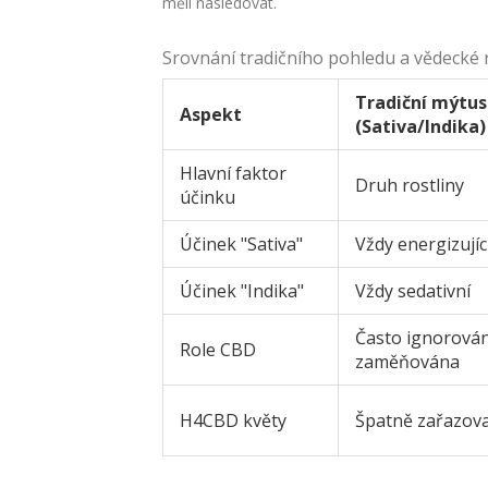
měli následovat.
Srovnání tradičního pohledu a vědecké r
Tradiční mýtus
Aspekt
(Sativa/Indika)
Hlavní faktor
Druh rostliny
účinku
Účinek "Sativa"
Vždy energizujíc
Účinek "Indika"
Vždy sedativní
Často ignorová
Role CBD
zaměňována
H4CBD květy
Špatně zařazov