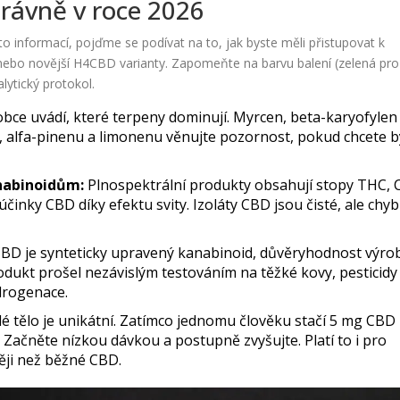
právně v roce 2026
to informací, pojďme se podívat na to, jak byste měli přistupovat k
e nebo novější H4CBD varianty. Zapomeňte na barvu balení (zelená pro
alytický protokol.
obce uvádí, které terpeny dominují. Myrcen, beta-karyofylen
nu, alfa-pinenu a limonenu věnujte pozornost, pokud chcete b
nabinoidům:
Plnospektrální produkty obsahují stopy THC, 
inky CBD díky efektu svity. Izoláty CBD jsou čisté, ale chybí
D je synteticky upravený kanabinoid, důvěryhodnost výro
produkt prošel nezávislým testováním na těžké kovy, pesticidy
drogenace.
é tělo je unikátní. Zatímco jednomu člověku stačí 5 mg CBD
. Začněte nízkou dávkou a postupně zvyšujte. Platí to i pro
ěji než běžné CBD.