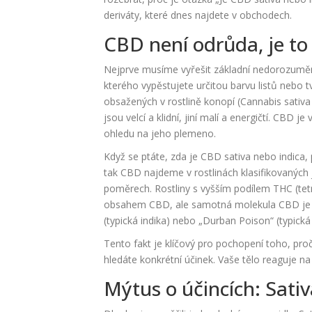
deriváty, které dnes najdete v obchodech.
CBD není odrůda, je to
Nejprve musíme vyřešit základní nedorozumění
kterého vypěstujete určitou barvu listů nebo 
obsažených v rostlině konopí (
Cannabis sativa
jsou velcí a klidní, jiní malí a energičtí. CBD 
ohledu na jeho plemeno.
Když se ptáte, zda je CBD sativa nebo indica,
tak CBD najdeme v rostlinách klasifikovaných ja
poměrech. Rostliny s vyšším podílem THC (tet
obsahem CBD, ale samotná molekula CBD je ide
(typická indika) nebo „Durban Poison“ (typická 
Tento fakt je klíčový pro pochopení toho, pro
hledáte konkrétní účinek. Vaše tělo reaguje na 
Mýtus o účincích: Sativ