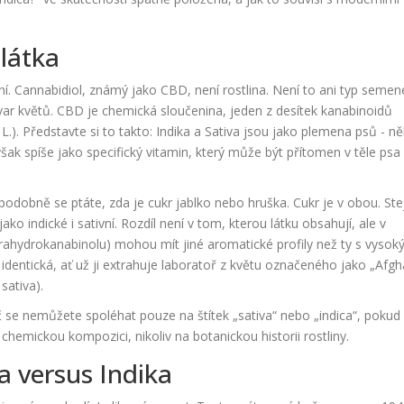
 látka
. Cannabidiol, známý jako CBD, není rostlina. Není to ani typ semen
tvar květů. CBD je chemická sloučenina, jeden z desítek kanabinoidů
 L.
). Představte si to takto: Indika a Sativa jsou jako plemena psů - ně
je však spíše jako specifický vitamin, který může být přítomen v těle psa
 podobně se ptáte, zda je cukr jablko nebo hruška. Cukr je v obou. Ste
ko indické i sativní. Rozdíl není v tom, kterou látku obsahují, ale v
rahydrokanabinolu) mohou mít jiné aromatické profily než ty s vyso
ntická, ať už ji extrahuje laboratoř z květu označeného jako „Afgh
sativa).
č se nemůžete spoléhat pouze na štítek „sativa“ nebo „indica“, pokud
chemickou kompozici, nikoliv na botanickou historii rostliny.
a versus Indika