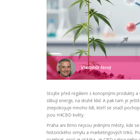
Vladimír Nový
Stojíte před regálem s konopnými produkty a vi
slibují energii, na druhé klid. A pak tam je je
znepokojuje mnoho lidí, kteří se snaží pochopit
jsou H4CBD květy.
Praha ani Brno nejsou jedinými městy, kde se
historického omylu a marketingových triků. Pr
rozebrat, proč je otázka „Je CBD sativa nebo 