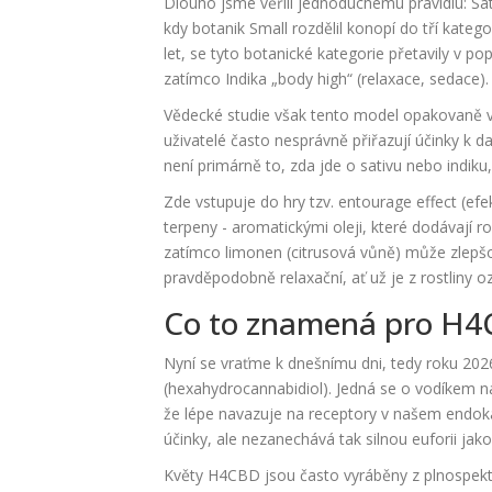
Dlouho jsme věřili jednoduchému pravidlu: Sa
kdy botanik Small rozdělil konopí do tří kateg
let, se tyto botanické kategorie přetavily v pop
zatímco Indika „body high“ (relaxace, sedace).
Vědecké studie však tento model opakovaně vy
uživatelé často nesprávně přiřazují účinky k da
není primárně to, zda jde o sativu nebo indiku
Zde vstupuje do hry tzv.
entourage effect
(efe
terpeny - aromatickými oleji, které dodávají r
zatímco limonen (citrusová vůně) může zlep
pravděpodobně relaxační, ať už je z rostliny oz
Co to znamená pro H4
Nyní se vraťme k dnešnímu dni, tedy roku 202
(hexahydrocannabidiol). Jedná se o vodíkem 
že lépe navazuje na receptory v našem endok
účinky, ale nezanechává tak silnou euforii jak
Květy H4CBD jsou často vyráběny z plnospekt