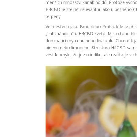
menších množství kanabinoidů. Protože výchozí
H4CBD je stejně irelevantní jako u běžného CB
terpeny.
Ve městech jako Brno nebo Praha, kde je přís
„sativa/indica" u H4CBD květů. Místo toho hle
dominancí myrcenu nebo linaloolu. Chcete-li 
pinenu nebo limonenu. Struktura H4CBD sama o
vést k omylu, že jde o indiku, ale realita je v c