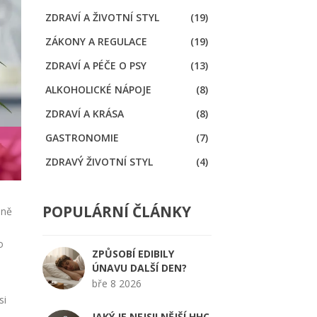
ZDRAVÍ A ŽIVOTNÍ STYL
(19)
ZÁKONY A REGULACE
(19)
ZDRAVÍ A PÉČE O PSY
(13)
ALKOHOLICKÉ NÁPOJE
(8)
ZDRAVÍ A KRÁSA
(8)
GASTRONOMIE
(7)
ZDRAVÝ ŽIVOTNÍ STYL
(4)
POPULÁRNÍ ČLÁNKY
aně
o
ZPŮSOBÍ EDIBILY
ÚNAVU DALŠÍ DEN?
bře 8 2026
si
JAKÝ JE NEJSILNĚJŠÍ HHC