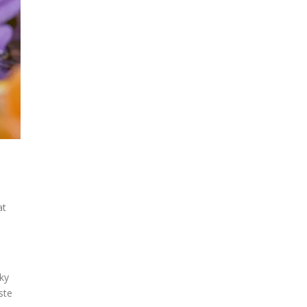
at
ky
ste