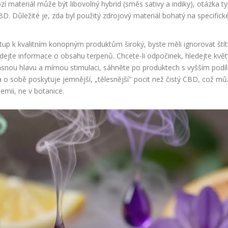
 materiál může být libovolný hybrid (směs sativy a indiky), otázka t
D. Důležité je, zda byl použitý zdrojový materiál bohatý na specifick
tup k kvalitním konopným produktům široký, byste měli ignorovat ští
dejte informace o obsahu terpenů. Chcete-li odpočinek, hledejte květ
jasnou hlavu a mírnou stimulaci, sáhněte po produktech s vyšším pod
 sobě poskytuje jemnější, „tělesnější" pocit než čistý CBD, což mů
hemii, ne v botanice.