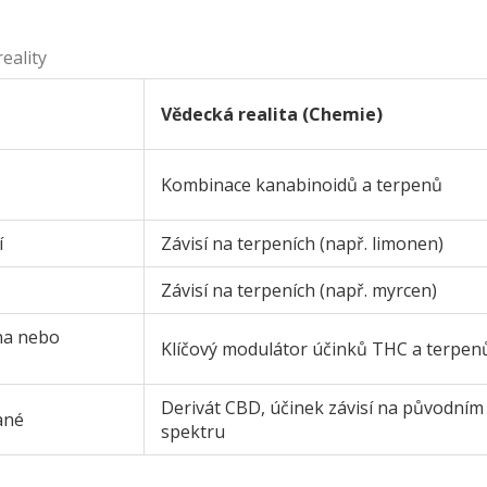
eality
Vědecká realita (Chemie)
Kombinace kanabinoidů a terpenů
í
Závisí na terpeních (např. limonen)
Závisí na terpeních (např. myrcen)
na nebo
Klíčový modulátor účinků THC a terpen
Derivát CBD, účinek závisí na původním
ané
spektru