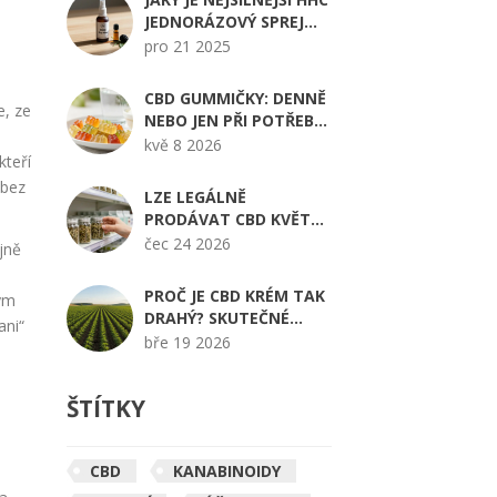
JEDNORÁZOVÝ SPREJ
NA TRHU V ROCE 2025?
pro 21 2025
CBD GUMMIČKY: DENNĚ
e, ze
NEBO JEN PŘI POTŘEBĚ?
KOMPLETNÍ PRŮVODCE
kvě 8 2026
kteří
UŽÍVÁNÍM
 bez
LZE LEGÁLNĚ
PRODÁVAT CBD KVĚTY
VE VŠECH 50 STÁTECH
čec 24 2026
jně
USA? PRŮVODCE
LEGISLATIVOU 2026
PROČ JE CBD KRÉM TAK
kým
DRAHÝ? SKUTEČNÉ
ani“
DŮVODY ZA CENOU
bře 19 2026
ŠTÍTKY
CBD
KANABINOIDY