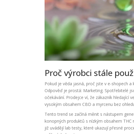
Proč výrobci stále použí
Pokud je věda jasná, proč jste v e-shopech a 
Odpověď je prostá: Marketing. Spotřebitelé js
očekávání. Prodejce ví, že zákazník hledající ve
vysokým obsahem CBD a myrcenu bez ohledu 
Tento trend se začíná měnit s nástupem generac
konopných produktů s nízkým obsahem THC rel
již uvádějí lab testy, které ukazují přesné pr