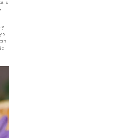
ypu u
é
tky
y s
ílem
že