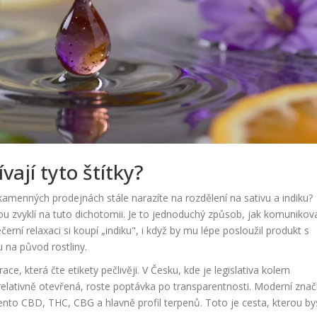
vají tyto štítky?
kamenných prodejnách stále narazíte na rozdělení na sativu a indiku?
ou zvyklí na tuto dichotomii. Je to jednoduchý způsob, jak komunikov
černí relaxaci si koupí „indiku", i když by mu lépe posloužil produkt s
na původ rostliny.
e, která čte etikety pečlivěji. V Česku, kde je legislativa kolem
ativně otevřená, roste poptávka po transparentnosti. Moderní znač
ocento CBD, THC, CBG a hlavně profil terpenů. Toto je cesta, kterou by