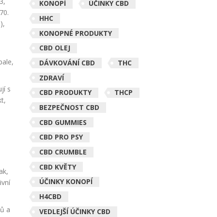
3,
KONOPÍ
ÚČINKY CBD
70.
HHC
),
KONOPNÉ PRODUKTY
CBD OLEJ
pale,
DÁVKOVÁNÍ CBD
THC
ZDRAVÍ
jí s
CBD PRODUKTY
THCP
t,
BEZPEČNOST CBD
e
CBD GUMMIES
CBD PRO PSY
CBD CRUMBLE
CBD KVĚTY
ak,
ÚČINKY KONOPÍ
ivní
H4CBD
nů a
VEDLEJŠÍ ÚČINKY CBD