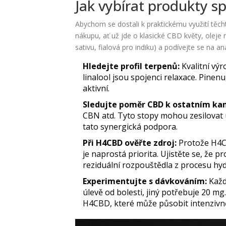
Jak vybírat produkty s
Abychom se dostali k praktickému využití těch
nákupu, ať už jde o klasické CBD květy, olej
sativu, fialová pro indiku) a podívejte se na an
Hledejte profil terpenů:
Kvalitní výr
linalool jsou spojenci relaxace. Pine
aktivní.
Sledujte poměr CBD k ostatním ka
CBN atd. Tyto stopy mohou zesilovat úč
tato synergická podpora.
Při H4CBD ověřte zdroj:
Protože H4CB
je naprostá priorita. Ujistěte se, že 
reziduální rozpouštědla z procesu hy
Experimentujte s dávkováním:
Každ
úlevě od bolesti, jiný potřebuje 20 mg
H4CBD, které může působit intenzivn