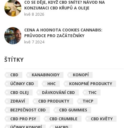
CO SE DĚJE, KDYŽ CBD SNÍTE? NÁVOD NA
KONZUMACI CBD KŘUPŮ A OLEJE
kvě 8 2026
CENA A HODNOTA COOKIES CANNABIS:
PRŮVODCE PRO ZAČÁTEČNÍKY
kvě 7 2024
ŠTÍTKY
CBD
KANABINOIDY
KONOPÍ
ÚČINKY CBD
HHC
KONOPNÉ PRODUKTY
CBD OLEJ
DÁVKOVÁNÍ CBD
THC
ZDRAVÍ
CBD PRODUKTY
THCP
BEZPEČNOST CBD
CBD GUMMIES
CBD PRO PSY
CBD CRUMBLE
CBD KVĚTY
ÚČINKY KONOPÍ
H4CBD