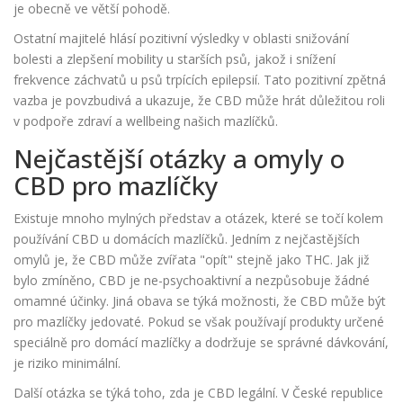
je obecně ve větší pohodě.
Ostatní majitelé hlásí pozitivní výsledky v oblasti snižování
bolesti a zlepšení mobility u starších psů, jakož i snížení
frekvence záchvatů u psů trpících epilepsií. Tato pozitivní zpětná
vazba je povzbudivá a ukazuje, že CBD může hrát důležitou roli
v podpoře zdraví a wellbeing našich mazlíčků.
Nejčastější otázky a omyly o
CBD pro mazlíčky
Existuje mnoho mylných představ a otázek, které se točí kolem
používání CBD u domácích mazlíčků. Jedním z nejčastějších
omylů je, že CBD může zvířata "opít" stejně jako THC. Jak již
bylo zmíněno, CBD je ne-psychoaktivní a nezpůsobuje žádné
omamné účinky. Jiná obava se týká možnosti, že CBD může být
pro mazlíčky jedovaté. Pokud se však používají produkty určené
speciálně pro domácí mazlíčky a dodržuje se správné dávkování,
je riziko minimální.
Další otázka se týká toho, zda je CBD legální. V České republice