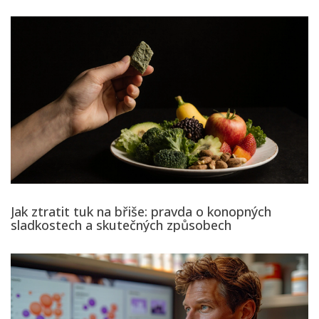
Jak ztratit tuk na břiše: pravda o konopných
sladkostech a skutečných způsobech