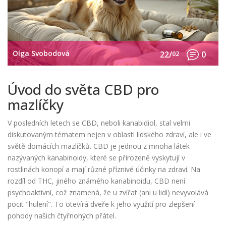
Olga Svobodová
22/
02
0
Úvod do světa CBD pro
mazlíčky
V posledních letech se CBD, neboli kanabidiol, stal velmi
diskutovaným tématem nejen v oblasti lidského zdraví, ale i ve
světě domácích mazlíčků. CBD je jednou z mnoha látek
nazývaných kanabinoidy, které se přirozeně vyskytují v
rostlinách konopí a mají různé příznivé účinky na zdraví. Na
rozdíl od THC, jiného známého kanabinoidu, CBD není
psychoaktivní, což znamená, že u zvířat (ani u lidí) nevyvolává
pocit "hulení". To otevírá dveře k jeho využití pro zlepšení
pohody našich čtyřnohých přátel.