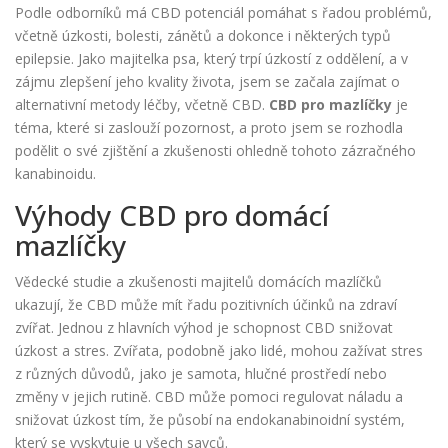
Podle odborníků má CBD potenciál pomáhat s řadou problémů,
včetně úzkosti, bolesti, zánětů a dokonce i některých typů
epilepsie. Jako majitelka psa, který trpí úzkostí z oddělení, a v
zájmu zlepšení jeho kvality života, jsem se začala zajímat o
alternativní metody léčby, včetně CBD.
CBD pro mazlíčky
je
téma, které si zaslouží pozornost, a proto jsem se rozhodla
podělit o své zjištění a zkušenosti ohledně tohoto zázračného
kanabinoidu.
Výhody CBD pro domácí
mazlíčky
Vědecké studie a zkušenosti majitelů domácích mazlíčků
ukazují, že CBD může mít řadu pozitivních účinků na zdraví
zvířat. Jednou z hlavních výhod je schopnost CBD snižovat
úzkost a stres. Zvířata, podobně jako lidé, mohou zažívat stres
z různých důvodů, jako je samota, hlučné prostředí nebo
změny v jejich rutině. CBD může pomoci regulovat náladu a
snižovat úzkost tím, že působí na endokanabinoidní systém,
který se vyskytuje u všech savců.