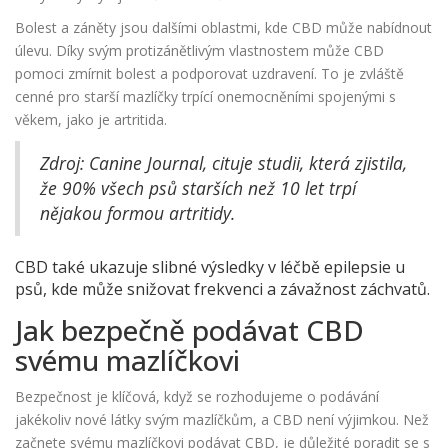
Bolest a záněty jsou dalšími oblastmi, kde CBD může nabídnout
úlevu. Díky svým protizánětlivým vlastnostem může CBD
pomoci zmírnit bolest a podporovat uzdravení. To je zvláště
cenné pro starší mazlíčky trpící onemocněními spojenými s
věkem, jako je artritida.
Zdroj: Canine Journal, cituje studii, která zjistila,
že 90% všech psů starších než 10 let trpí
nějakou formou artritidy.
CBD také ukazuje slibné výsledky v léčbě epilepsie u
psů, kde může snižovat frekvenci a závažnost záchvatů.
Jak bezpečně podávat CBD
svému mazlíčkovi
Bezpečnost je klíčová, když se rozhodujeme o podávání
jakékoliv nové látky svým mazlíčkům, a CBD není výjimkou. Než
začnete svému mazlíčkovi podávat CBD, je důležité poradit se s