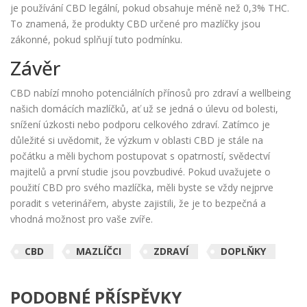
je používání CBD legální, pokud obsahuje méně než 0,3% THC.
To znamená, že produkty CBD určené pro mazlíčky jsou
zákonné, pokud splňují tuto podmínku.
Závěr
CBD nabízí mnoho potenciálních přínosů pro zdraví a wellbeing
našich domácích mazlíčků, ať už se jedná o úlevu od bolesti,
snížení úzkosti nebo podporu celkového zdraví. Zatímco je
důležité si uvědomit, že výzkum v oblasti CBD je stále na
počátku a měli bychom postupovat s opatrností, svědectví
majitelů a první studie jsou povzbudivé. Pokud uvažujete o
použití CBD pro svého mazlíčka, měli byste se vždy nejprve
poradit s veterinářem, abyste zajistili, že je to bezpečná a
vhodná možnost pro vaše zvíře.
CBD
MAZLÍČCI
ZDRAVÍ
DOPLŇKY
PODOBNÉ PŘÍSPĚVKY