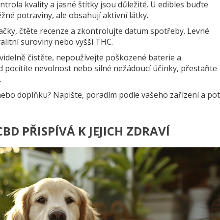
trola kvality a jasné štítky jsou důležité. U edibles buďte
žné potraviny, ale obsahují aktivní látky.
čky, čtěte recenze a zkontrolujte datum spotřeby. Levné
alitní suroviny nebo vyšší THC.
videlně čistěte, nepoužívejte poškozené baterie a
pocítíte nevolnost nebo silné nežádoucí účinky, přestaňte
.
nebo doplňku? Napište, poradím podle vašeho zařízení a pot
BD PŘISPÍVÁ K JEJICH ZDRAVÍ