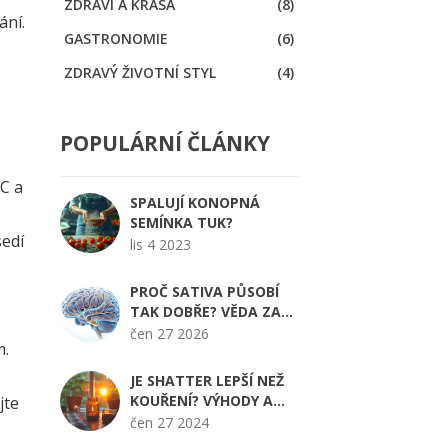
ZDRAVÍ A KRÁSA
(8)
ání.
GASTRONOMIE
(6)
ZDRAVÝ ŽIVOTNÍ STYL
(4)
POPULÁRNÍ ČLÁNKY
C a
SPALUJÍ KONOPNÁ
SEMÍNKA TUK?
sedí
lis 4 2023
PROČ SATIVA PŮSOBÍ
TAK DOBŘE? VĚDA ZA
EUFORIÍ A H4CBD KVĚTY
čen 27 2026
m.
JE SHATTER LEPŠÍ NEŽ
KOUŘENÍ? VÝHODY A
jte
NEVÝHODY SHATTERU
čen 27 2024