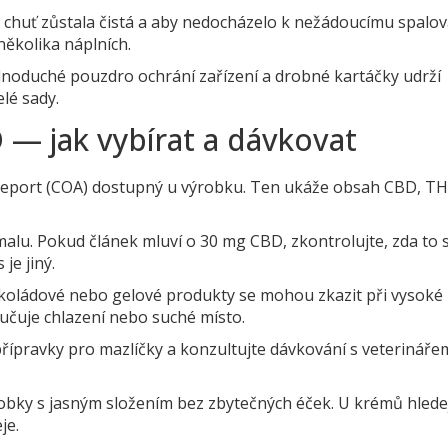
by chuť zůstala čistá a aby nedocházelo k nežádoucímu spalov
ěkolika náplních.
dnoduché pouzdro ochrání zařízení a drobné kartáčky udrží
elé sady.
 — jak vybírat a dávkovat
 report (COA) dostupný u výrobku. Ten ukáže obsah CBD, TH
alu. Pokud článek mluví o 30 mg CBD, zkontrolujte, zda to 
je jiný.
okoládové nebo gelové produkty se mohou zkazit při vysoké
ručuje chlazení nebo suché místo.
 přípravky pro mazlíčky a konzultujte dávkování s veterináře
ýrobky s jasným složením bez zbytečných éček. U krémů hlede
je.