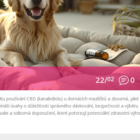
22/
02
0
itu používání CBD (kanabidiolu) u domácích mazlíčků a zkoumá, jaké
řináší úvahy o důležitosti správného dávkování, bezpečnosti a výběru
tudie a odborná doporučení, které potvrzují potenciální zdravotní výh