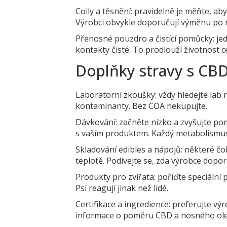
Coily a těsnění: pravidelně je měňte, a
Výrobci obvykle doporučují výměnu po n
Přenosné pouzdro a čistící pomůcky: je
kontakty čisté. To prodlouží životnost c
Doplňky stravy s CBD
Laboratorní zkoušky: vždy hledejte lab
kontaminanty. Bez COA nekupujte.
Dávkování: začněte nízko a zvyšujte pom
s vaším produktem. Každý metabolismus 
Skladování edibles a nápojů: některé č
teplotě. Podívejte se, zda výrobce dopo
Produkty pro zvířata: pořiďte speciální
Psi reagují jinak než lidé.
Certifikace a ingredience: preferujte v
informace o poměru CBD a nosného ole