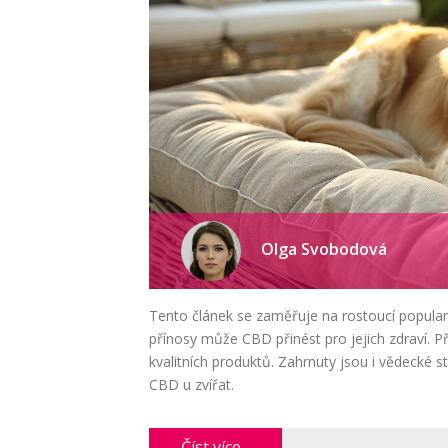
Olga Svobodová
Tento článek se zaměřuje na rostoucí popular
přínosy může CBD přinést pro jejich zdraví. P
kvalitních produktů. Zahrnuty jsou i vědecké s
CBD u zvířat.
Číst více...