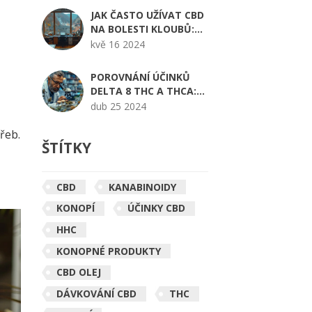
JAK ČASTO UŽÍVAT CBD
NA BOLESTI KLOUBŮ:
KOMPLETNÍ PRŮVODCE
kvě 16 2024
POROVNÁNÍ ÚČINKŮ
DELTA 8 THC A THCA:
KTERÝ Z NICH JE
dub 25 2024
SILNĚJŠÍ?
řeb.
ŠTÍTKY
CBD
KANABINOIDY
KONOPÍ
ÚČINKY CBD
HHC
KONOPNÉ PRODUKTY
CBD OLEJ
DÁVKOVÁNÍ CBD
THC