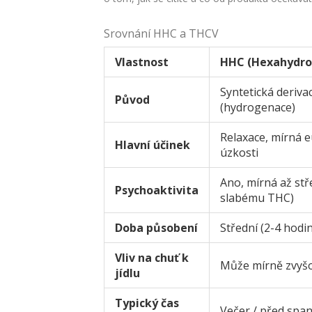
Srovnání HHC a THCV
Vlastnost
HHC (Hexahydro
Syntetická deriv
Původ
(hydrogenace)
Relaxace, mírná e
Hlavní účinek
úzkosti
Ano, mírná až st
Psychoaktivita
slabému THC)
Doba působení
Střední (2-4 hodi
Vliv na chuť k
Může mírně zvyš
jídlu
Typický čas
Večer / před spa