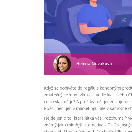
Helena Nováková
Když se podíváte do regálu s konopnými produ
zmatečný seznam zkratek. Vedle klasického C
co to vlastně je? A proč by měl jeden zájemce 
Rozdíl není jen v marketingu, ale v samotné ch
Nejde jen o to, která látka vás „rozchumelí“ ví
známý jako mírnější alternativa k THC s jasný
stimulant, který může potlačit chuť k jídlu a 