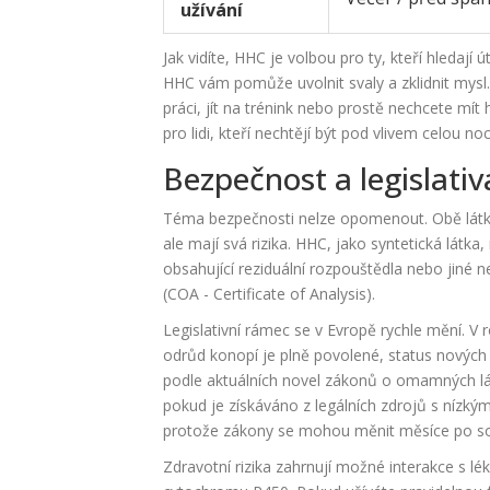
užívání
Jak vidíte, HHC je volbou pro ty, kteří hledají
HHC vám pomůže uvolnit svaly a zklidnit mysl.
práci, jít na trénink nebo prostě nechcete mít
pro lidi, kteří nechtějí být pod vlivem celou noc
Bezpečnost a legislativ
Téma bezpečnosti nelze opomenout. Obě látky
ale mají svá rizika. HHC, jako syntetická látk
obsahující reziduální rozpouštědla nebo jiné 
(COA - Certificate of Analysis).
Legislativní rámec se v Evropě rychle mění. V 
odrůd konopí je plně povolené, status nový
podle aktuálních novel zákonů o omamných lá
pokud je získáváno z legálních zdrojů s nízk
protože zákony se mohou měnit měsíce po s
Zdravotní rizika zahrnují možné interakce s l