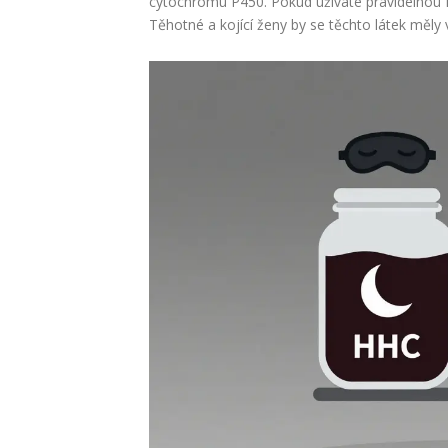
cytochromu P450. Pokud užíváte pravidelnou fa
Těhotné a kojící ženy by se těchto látek měly