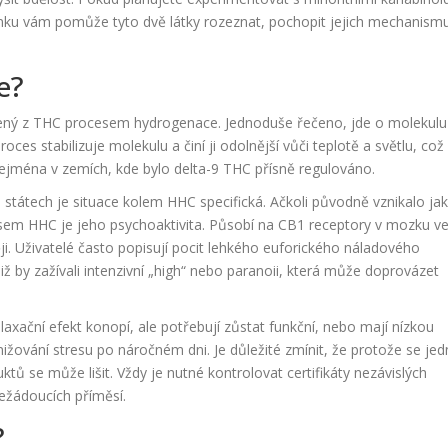
ánku vám pomůže tyto dvě látky rozeznat, pochopit jejich mechanism
e?
zený z THC procesem hydrogenace
. Jednoduše řečeno, jde o molekulu
ces stabilizuje molekulu a činí ji odolnější vůči teplotě a světlu, což
 zejména v zemích, kde bylo delta-9 THC přísně regulováno.
státech je situace kolem HHC specifická. Ačkoli původně vznikalo ja
m rysem HHC je jeho psychoaktivita. Působí na CB1 receptory v mozku v
 Uživatelé často popisují pocit lehkého euforického náladového
aniž by zažívali intenzivní „high“ nebo paranoii, která může doprovázet
relaxační efekt konopí, ale potřebují zůstat funkční, nebo mají nízkou
nižování stresu po náročném dni. Je důležité zmínit, že protože se je
ktů se může lišit. Vždy je nutné kontrolovat certifikáty nezávislých
nežádoucích příměsí.
?