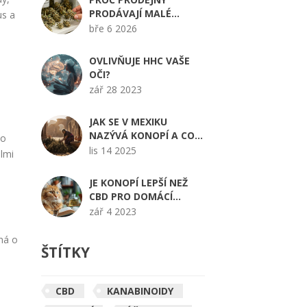
PRODÁVAJÍ MALÉ
us a
POUPATA KONOPÍ?
bře 6 2026
OVLIVŇUJE HHC VAŠE
OČI?
zář 28 2023
JAK SE V MEXIKU
NAZÝVÁ KONOPÍ A CO
ko
JE MARIHUANA V
lis 14 2025
elmi
MEXICKÉ KULTUŘE?
JE KONOPÍ LEPŠÍ NEŽ
CBD PRO DOMÁCÍ
MAZLÍČKY?
zář 4 2023
dná o
ŠTÍTKY
CBD
KANABINOIDY