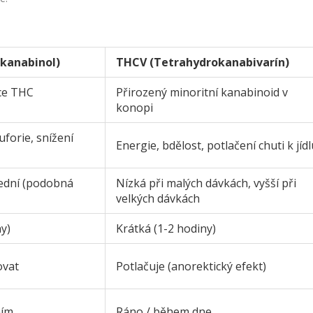
kanabinol)
THCV (Tetrahydrokanabivarín)
ace THC
Přirozený minoritní kanabinoid v
konopi
uforie, snížení
Energie, bdělost, potlačení chuti k jíd
řední (podobná
Nízká při malých dávkách, vyšší při
velkých dávkách
ny)
Krátká (1-2 hodiny)
ovat
Potlačuje (anorektický efekt)
ním
Ráno / během dne