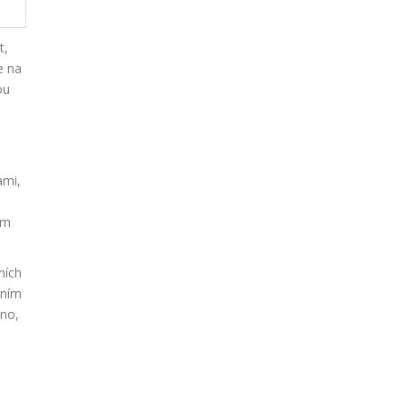
t,
e na
ou
ami,
ím
ních
ením
áno,