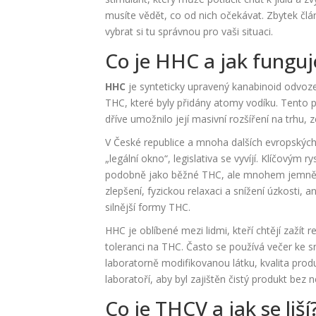
musíte vědět, co od nich očekávat. Zbytek čl
vybrat si tu správnou pro vaši situaci.
Co je HHC a jak funguj
HHC
je
synteticky upravený kanabinoid odvo
THC, které byly přidány atomy vodíku. Tento pro
dříve umožnilo její masivní rozšíření na trhu,
V České republice a mnoha dalších evropských 
„legální okno“, legislativa se vyvíjí. Klíčový
podobně jako běžné THC, ale mnohem jemněji.
zlepšení, fyzickou relaxaci a snížení úzkosti, 
silnější formy THC.
HHC je oblíbené mezi lidmi, kteří chtějí zažít 
toleranci na THC. Často se používá večer ke s
laboratorně modifikovanou látku, kvalita produ
laboratoří, aby byl zajištěn čistý produkt bez 
Co je THCV a jak se liší