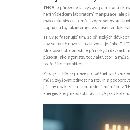
THCV
je
přirozeně se vyskytující minoritní ka
není výsledkem laboratorní manipulace, ale p
malou skupinou atomů - izopropenovou skupi
dopad na to, jak interaguje s naším endokan
THCV je fascinující tím, že při nízkých dávká
aby se na ně navázal a aktivoval je (jako THC)
Míra psychotropnosti je při nízkých dávkách 
působit jako agonista, tedy aktivátor, a může
ostřejšího charakteru.
Proč je THCV zajímavé pro běžného uživatele
může zvyšovat citlivost na inzulin a podporova
přesný opak efektu „munchies“ známého z THC.
energie, který nepůsobí tak drtivě jako kofein.