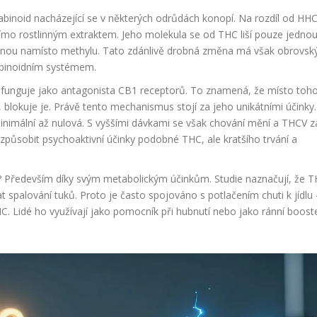
nabinoid nacházející se v některých odrůdách konopí
. Na rozdíl od HH
římo rostlinným extraktem. Jeho molekula se od THC liší pouze jedno
nou namísto methylu. Tato zdánlivě drobná změna má však obrovsk
abinoidním systémem.
ch funguje jako antagonista CB1 receptorů. To znamená, že místo toho
, blokuje je. Právě tento mechanismus stojí za jeho unikátními účinky.
minimální až nulová. S vyššími dávkami se však chování mění a THCV 
 způsobit psychoaktivní účinky podobné THC, ale kratšího trvání a
? Především díky svým metabolickým účinkům. Studie naznačují, že 
t spalování tuků. Proto je často spojováno s potlačením chuti k jídlu 
 Lidé ho využívají jako pomocník při hubnutí nebo jako ránní boost