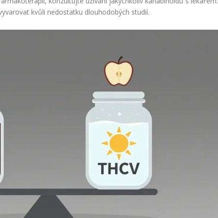
rmakoterapii, konzultujte užívání jakýchkoliv kanabinoidů s lékařem
 vyvarovat kvůli nedostatku dlouhodobých studií.