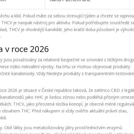
 útěchu a klid. Pokud máte za sebou stresující týden a chcete se vypnou
 THCV je naopak nástroj pro aktivitu. Pokud potřebujete soustředit s
 hlad, THCV je vhodnější kandidát. Jeho kratší doba působení je výhod
.
a v roce 2026
 jsou považovány za relativně bezpečné ve srovnání s těžkými drog
a, nese riziko nekvalitní výroby. Na trhu se mohou objevovat produkty
nečisté kanabinoidy. Vždy hledejte produkty s transparentním testován
roce 2026 je situace v České republice taková, že zatímco CBD z legál
ch kanabinoidů jako HHC je šedou zónou nebo podléhá přísným omez
tkách. THCV, jako přirozená složka konopí, je obecně méně regulov
ým obsahem THC. Před nákupem si vždy ověřte aktuální právní stav,
obě.
éky. Obě látky jsou metabolizovány játry prostřednictvím enzymů