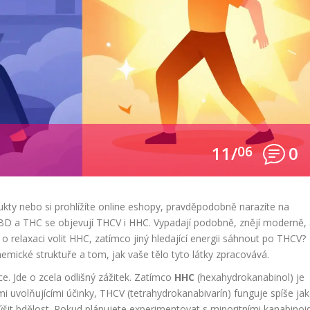
11/
06
0
kty nebo si prohlížíte online eshopy, pravděpodobně narazíte na
BD a THC se objevují THCV i HHC. Vypadají podobně, znějí moderně, 
o relaxaci volit HHC, zatímco jiný hledající energii sáhnout po THCV?
emické struktuře a tom, jak vaše tělo tyto látky zpracovává.
ce. Jde o zcela odlišný zážitek. Zatímco
HHC
(hexahydrokanabinol) je
mi uvolňujícími účinky, THCV (tetrahydrokanabivarín) funguje spíše ja
zvýšit bdělost. Pokud plánujete experimentovat s minoritními kanabinoi