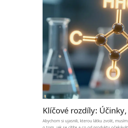
Klíčové rozdíly: Účinky,
Abychom si ujasnili, kterou látku zvolit, musím
o tom, jak se cítíte a co od produktu očekávát