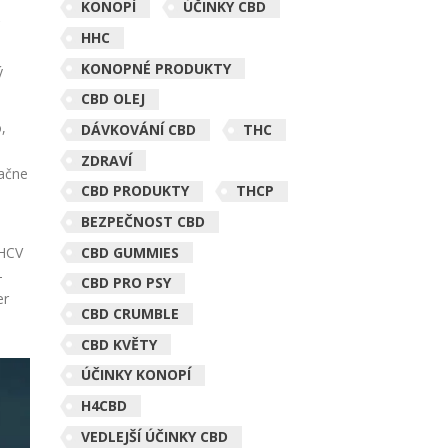
KONOPÍ
ÚČINKY CBD
C
HHC
u
KONOPNÉ PRODUKTY
ý
CBD OLEJ
,
DÁVKOVÁNÍ CBD
THC
ZDRAVÍ
začne
CBD PRODUKTY
THCP
BEZPEČNOST CBD
CBD GUMMIES
THCV
-
CBD PRO PSY
er
CBD CRUMBLE
CBD KVĚTY
ÚČINKY KONOPÍ
H4CBD
VEDLEJŠÍ ÚČINKY CBD