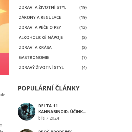
ZDRAVÍ A ŽIVOTNÍ STYL
(19)
ZÁKONY A REGULACE
(19)
ZDRAVÍ A PÉČE O PSY
(13)
ALKOHOLICKÉ NÁPOJE
(8)
ZDRAVÍ A KRÁSA
(8)
GASTRONOMIE
(7)
ZDRAVÝ ŽIVOTNÍ STYL
(4)
POPULÁRNÍ ČLÁNKY
ale
DELTA 11
KANNABINOID: ÚČINKY,
BEZPEČNOST A
bře 7 2024
LEGÁLNÍ STATUS
ko
dy,
PROČ PRODEJNY