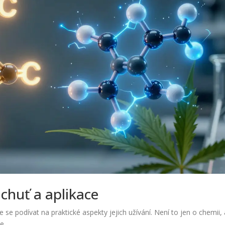
 chuť a aplikace
e se podívat na praktické aspekty jejich užívání. Není to jen o chemii, 
e.