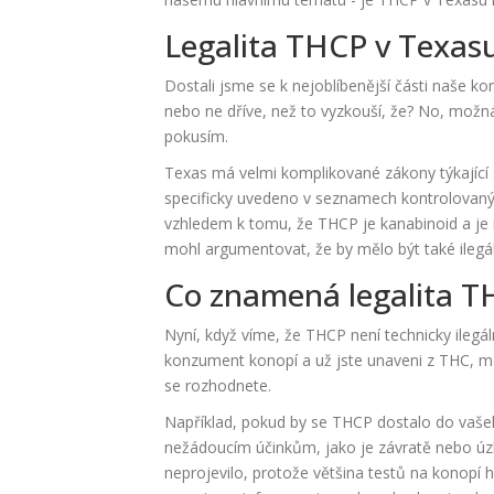
Legalita THCP v Texas
Dostali jsme se k nejoblíbenější části naše ko
nebo ne dříve, než to vyzkouší, že? No, možná
pokusím.
Texas má velmi komplikované zákony týkající s
specificky uvedeno v seznamech kontrolovaných
vzhledem k tomu, že THCP je kanabinoid a je m
mohl argumentovat, že by mělo být také ilegál
Co znamená legalita T
Nyní, když víme, že THCP není technicky ilegá
konzument konopí a už jste unaveni z THC, mo
se rozhodnete.
Například, pokud by se THCP dostalo do vašeh
nežádoucím účinkům, jako je závratě nebo úzk
neprojevilo, protože většina testů na konopí h