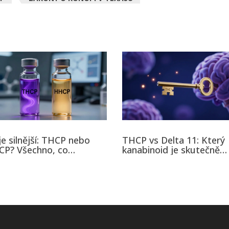
je silnější: THCP nebo
THCP vs Delta 11: Který
P? Všechno, co
kanabinoid je skutečně
řebujete vědět o těchto
silnější?
abinoidech