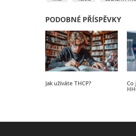
PODOBNÉ PŘÍSPĚVKY
Jak užíváte THCP?
Co 
HHC
pot
kan