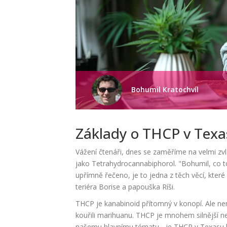
Bohumil Kratochvíl
Základy o THCP v Texa
Vážení čtenáři, dnes se zaměříme na velmi zvl
jako Tetrahydrocannabiphorol. "Bohumil, co t
upřímně řečeno, je to jedna z těch věcí, kte
teriéra Borise a papouška Ríši.
THCP je kanabinoid přítomný v konopí. Ale nen
kouřili marihuanu. THCP je mnohem silnější ne
našemu hlavnímu tématu - je THCP v Texasu l