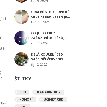
POCHUTINY OD
čec 9 2024
GUMOVÝCH CUKRÁTEK?
ORÁLNÍ NEBO TOPICKÉ
CBD? KTERÁ CESTA JE
ální
PRO VÁS TA SPRÁVNÁ
kvě 21 2026
CO JE TO CBD?
ní
ZAŘAZENÍ DO LÉKŮ,
DOPLŇKŮ STRAVY A
čen 9 2026
PRÁVNÍ STATUS V ČR
stát
DĚLÁ KOUŘENÍ CBD
VAŠE OČI ČERVENÉ?
říj 12 2023
ý
ŠTÍTKY
ud
CBD
KANABINOIDY
KONOPÍ
ÚČINKY CBD
lepší
HHC