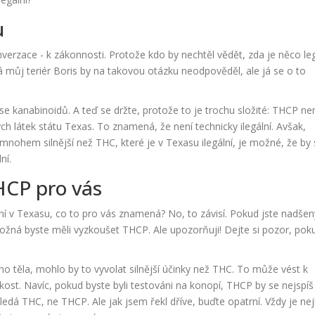
u
nverzace - k zákonnosti. Protože kdo by nechtěl vědět, zda je něco leg
 můj teriér Boris by na takovou otázku neodpověděl, ale já se o to
e kanabinoidů. A teď se držte, protože to je trochu složité: THCP ne
 látek státu Texas. To znamená, že není technicky ilegální. Avšak,
nohem silnější než THC, které je v Texasu ilegální, je možné, že by 
ní.
HCP pro vás
lní v Texasu, co to pro vás znamená? No, to závisí. Pokud jste nadšen
žná byste měli vyzkoušet THCP. Ale upozorňuji! Dejte si pozor, pok
o těla, mohlo by to vyvolat silnější účinky než THC. To může vést k
ost. Navíc, pokud byste byli testováni na konopí, THCP by se nejspíš
ledá THC, ne THCP. Ale jak jsem řekl dříve, buďte opatrní. Vždy je nej