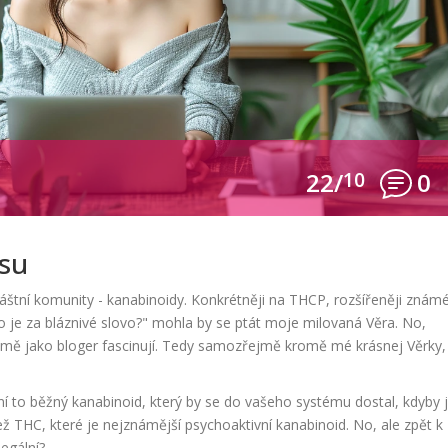
22/
10
0
su
áštní komunity - kanabinoidy. Konkrétněji na THCP, rozšířeněji znám
o je za bláznivé slovo?" mohla by se ptát moje milovaná Věra. No,
ré mě jako bloger fascinují. Tedy samozřejmě kromě mé krásnej Věrky,
í to běžný kanabinoid, který by se do vašeho systému dostal, kdyby 
ž THC, které je nejznámější psychoaktivní kanabinoid. No, ale zpět k
egální?