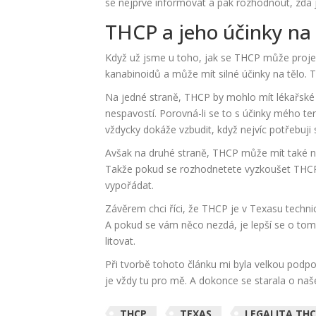
se nejprve informovat a pak rozhodnout, zda j
THCP a jeho účinky na 
Když už jsme u toho, jak se THCP může projev
kanabinoidů a může mít silné účinky na tělo. 
Na jedné straně, THCP by mohlo mít lékařské
nespavostí. Porovná-li se to s účinky mého ter
vždycky dokáže vzbudit, když nejvíc potřebuji
Avšak na druhé straně, THCP může mít také n
Takže pokud se rozhodnetete vyzkoušet THCP, 
vypořádat.
Závěrem chci říci, že THCP je v Texasu technic
A pokud se vám něco nezdá, je lepší se o tom 
litovat.
Při tvorbě tohoto článku mi byla velkou podpo
je vždy tu pro mě. A dokonce se starala o naše
THCP
TEXAS
LEGALITA TH