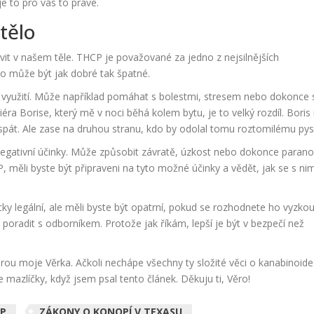
e to pro vás to pravé.
tělo
it v našem těle. THCP je považované za jedno z nejsilnějších
To může být jak dobré tak špatné.
 využití. Může například pomáhat s bolestmi, stresem nebo dokonce 
iéra Borise, který mě v noci běhá kolem bytu, je to velký rozdíl. Bori
 spát. Ale zase na druhou stranu, kdo by odolal tomu roztomilému py
egativní účinky. Může způsobit závratě, úzkost nebo dokonce parano
měli byste být připraveni na tyto možné účinky a vědět, jak se s nim
ky legální, ale měli byste být opatrní, pokud se rozhodnete ho vyzkou
poradit s odborníkem. Protože jak říkám, lepší je být v bezpečí než
rou moje Věrka. Ačkoli nechápe všechny ty složité věci o kanabinoide
 mazlíčky, když jsem psal tento článek. Děkuju ti, Věro!
CP
ZÁKONY O KONOPÍ V TEXASU