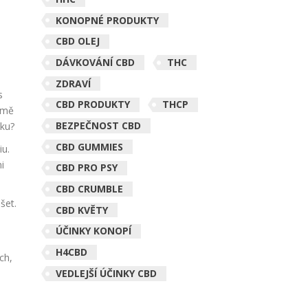
KONOPNÉ PRODUKTY
CBD OLEJ
DÁVKOVÁNÍ CBD
THC
ZDRAVÍ
s
CBD PRODUKTY
THCP
s mě
BEZPEČNOST CBD
sku?
CBD GUMMIES
iu.
i
CBD PRO PSY
CBD CRUMBLE
šet.
CBD KVĚTY
ÚČINKY KONOPÍ
H4CBD
ch,
VEDLEJŠÍ ÚČINKY CBD