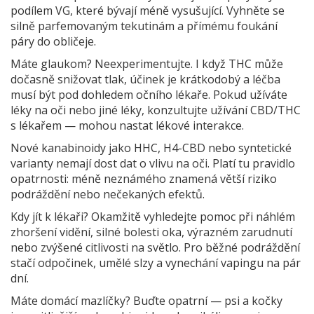
podílem VG, které bývají méně vysušující. Vyhněte se
silně parfemovaným tekutinám a přímému foukání
páry do obličeje.
Máte glaukom? Neexperimentujte. I když THC může
dočasně snižovat tlak, účinek je krátkodobý a léčba
musí být pod dohledem očního lékaře. Pokud užíváte
léky na oči nebo jiné léky, konzultujte užívání CBD/THC
s lékařem — mohou nastat lékové interakce.
Nové kanabinoidy jako HHC, H4-CBD nebo syntetické
varianty nemají dost dat o vlivu na oči. Platí tu pravidlo
opatrnosti: méně neznámého znamená větší riziko
podráždění nebo nečekaných efektů.
Kdy jít k lékaři? Okamžitě vyhledejte pomoc při náhlém
zhoršení vidění, silné bolesti oka, výrazném zarudnutí
nebo zvýšené citlivosti na světlo. Pro běžné podráždění
stačí odpočinek, umělé slzy a vynechání vapingu na pár
dní.
Máte domácí mazlíčky? Buďte opatrní — psi a kočky