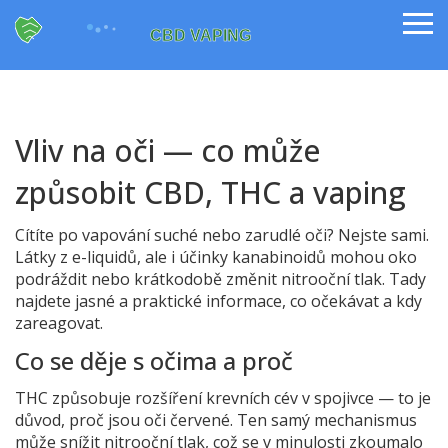
Vliv na oči — co může
způsobit CBD, THC a vaping
Cítíte po vapování suché nebo zarudlé oči? Nejste sami.
Látky z e-liquidů, ale i účinky kanabinoidů mohou oko
podráždit nebo krátkodobě změnit nitrooční tlak. Tady
najdete jasné a praktické informace, co očekávat a kdy
zareagovat.
Co se děje s očima a proč
THC způsobuje rozšíření krevních cév v spojivce — to je
důvod, proč jsou oči červené. Ten samý mechanismus
může snížit nitrooční tlak, což se v minulosti zkoumalo