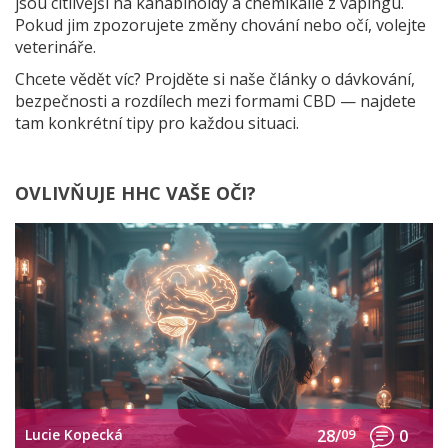
jsou citlivější na kanabinoidy a chemikálie z vapingu.
Pokud jim zpozorujete změny chování nebo očí, volejte
veterináře.
Chcete vědět víc? Projděte si naše články o dávkování,
bezpečnosti a rozdílech mezi formami CBD — najdete
tam konkrétní tipy pro každou situaci.
OVLIVŇUJE HHC VAŠE OČI?
Lucie Kopecká
28/
09
0