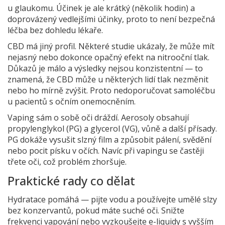
u glaukomu. Účinek je ale krátký (několik hodin) a
doprovázený vedlejšími účinky, proto to není bezpečná
léčba bez dohledu lékaře.
CBD má jiný profil. Některé studie ukázaly, že může mít
nejasný nebo dokonce opačný efekt na nitrooční tlak.
Důkazů je málo a výsledky nejsou konzistentní — to
znamená, že CBD může u některých lidí tlak nezměnit
nebo ho mírně zvýšit. Proto nedoporučovat samoléčbu
u pacientů s očním onemocněním.
Vaping sám o sobě oči dráždí. Aerosoly obsahují
propylenglykol (PG) a glycerol (VG), vůně a další přísady.
PG dokáže vysušit slzný film a způsobit pálení, svědění
nebo pocit písku v očích. Navíc při vapingu se častěji
třete oči, což problém zhoršuje.
Praktické rady co dělat
Hydratace pomáhá — pijte vodu a používejte umělé slzy
bez konzervantů, pokud máte suché oči. Snižte
frekvenci vapování nebo vyzkoušejte e-liquidy s vyšším