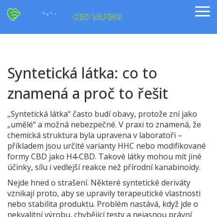
Syntetická látka: co to
znamená a proč to řešit
„Syntetická látka“ často budí obavy, protože zní jako
„umělé“ a možná nebezpečné. V praxi to znamená, že
chemická struktura byla upravena v laboratoři –
příkladem jsou určité varianty HHC nebo modifikované
formy CBD jako H4‑CBD. Takové látky mohou mít jiné
účinky, sílu i vedlejší reakce než přírodní kanabinoidy.
Nejde hned o strašení. Některé syntetické deriváty
vznikají proto, aby se upravily terapeutické vlastnosti
nebo stabilita produktu. Problém nastává, když jde o
nekvalitní výrobu, chybějící testy a nejasnou právní