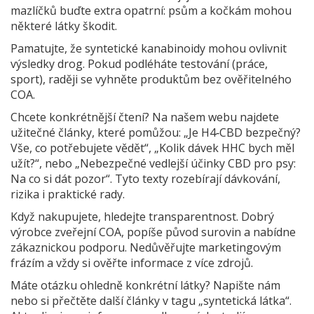
mazlíčků buďte extra opatrní: psům a kočkám mohou
některé látky škodit.
Pamatujte, že syntetické kanabinoidy mohou ovlivnit
výsledky drog. Pokud podléháte testování (práce,
sport), raději se vyhněte produktům bez ověřitelného
COA.
Chcete konkrétnější čtení? Na našem webu najdete
užitečné články, které pomůžou: „Je H4‑CBD bezpečný?
Vše, co potřebujete vědět“, „Kolik dávek HHC bych měl
užít?“, nebo „Nebezpečné vedlejší účinky CBD pro psy:
Na co si dát pozor“. Tyto texty rozebírají dávkování,
rizika i praktické rady.
Když nakupujete, hledejte transparentnost. Dobrý
výrobce zveřejní COA, popíše původ surovin a nabídne
zákaznickou podporu. Nedůvěřujte marketingovým
frázím a vždy si ověřte informace z více zdrojů.
Máte otázku ohledně konkrétní látky? Napište nám
nebo si přečtěte další články v tagu „syntetická látka“.