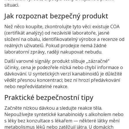
situaci.
Jak rozpoznat bezpečný produkt
Než něco koupíte, zkontrolujte tyto věci: existuje COA
(certifikát analýzy) od nezávislé laboratoře, jasné
složení na obalu, identifikovatelný výrobce a recenze od
reálných uživatelů. Pokud prodejce nemá žádné
laboratorní zprávy, raději nakupovat nebudu.
Další varovné signály: produkt slibuje „zázračné“
účinky, cena je podezřele nízká nebo chybí informace o
dávkování. U syntetických verzí kanabinoidů je důležité
vědět přesnou koncentraci; bez ní hrozí předávkování
nebo nepředvídatelné reakce.
Praktické bezpečnostní tipy
Začněte nízkou dávkou a sledujte reakce těla.
Nepoužívejte syntetické kanabinoidy s alkoholem nebo
s léky bez konzultace s lékařem — některé látky mění
metabolismus léků nebo zatěžují játra. U domácích