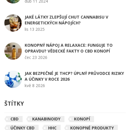
dub 11 2024
JAKÉ LÁTKY ZLEPŠUJÍ CHUT CANNABISU V
ENERGETICKÝCH NÁPOJÍCH?
lis 13 2025
KONOPNÝ NÁPOJ A RELAXACE: FUNGUJE TO
OPRAVDU? VĚDECKÉ FAKTY O CBD KONOPÍ
čec 23 2026
JAK BEZPEČNÉ JE THCP? ÚPLNÝ PRŮVODCE RIZIKY
A ÚČINKY V ROCE 2026
kvě 8 2026
ŠTÍTKY
CBD
KANABINOIDY
KONOPÍ
ÚČINKY CBD
HHC
KONOPNÉ PRODUKTY