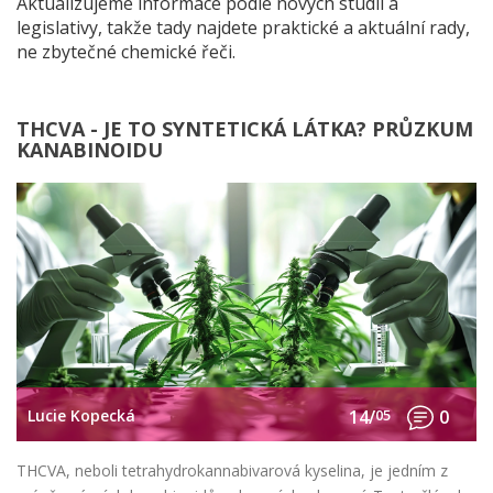
Aktualizujeme informace podle nových studií a
legislativy, takže tady najdete praktické a aktuální rady,
ne zbytečné chemické řeči.
THCVA - JE TO SYNTETICKÁ LÁTKA? PRŮZKUM
KANABINOIDU
Lucie Kopecká
14/
05
0
THCVA, neboli tetrahydrokannabivarová kyselina, je jedním z