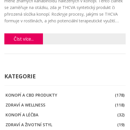
méně známých kanabinoidů nalezených v konopí. Tento článek
se zaměřuje na otázku, zda je THCVA syntetický produkt či
přirozená složka konopí. Rozkryje procesy, jakými se THCVA
formuje v rostlinách, a jeho potenciální terapeutické využití.
Zároveň se dotkne regulací a legislativy spojených s THCVA.
Číst více...
KATEGORIE
KONOPÍ A CBD PRODUKTY
(178)
ZDRAVÍ A WELLNESS
(118)
KONOPÍ A LÉČBA
(32)
ZDRAVÍ A ŽIVOTNÍ STYL
(19)