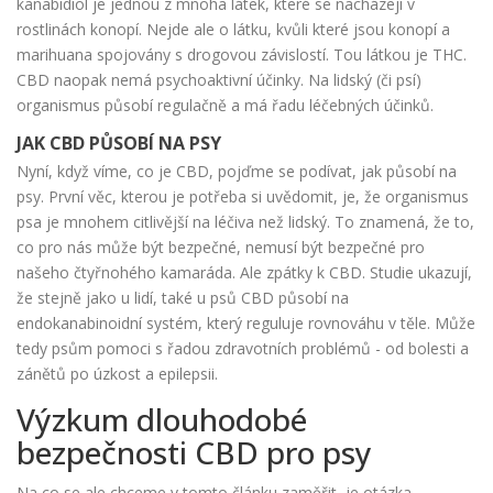
kanabidiol je jednou z mnoha látek, které se nacházejí v
rostlinách konopí. Nejde ale o látku, kvůli které jsou konopí a
marihuana spojovány s drogovou závislostí. Tou látkou je THC.
CBD naopak nemá psychoaktivní účinky. Na lidský (či psí)
organismus působí regulačně a má řadu léčebných účinků.
JAK CBD PŮSOBÍ NA PSY
Nyní, když víme, co je CBD, pojďme se podívat, jak působí na
psy. První věc, kterou je potřeba si uvědomit, je, že organismus
psa je mnohem citlivější na léčiva než lidský. To znamená, že to,
co pro nás může být bezpečné, nemusí být bezpečné pro
našeho čtyřnohého kamaráda. Ale zpátky k CBD. Studie ukazují,
že stejně jako u lidí, také u psů CBD působí na
endokanabinoidní systém, který reguluje rovnováhu v těle. Může
tedy psům pomoci s řadou zdravotních problémů - od bolesti a
zánětů po úzkost a epilepsii.
Výzkum dlouhodobé
bezpečnosti CBD pro psy
Na co se ale chceme v tomto článku zaměřit, je otázka