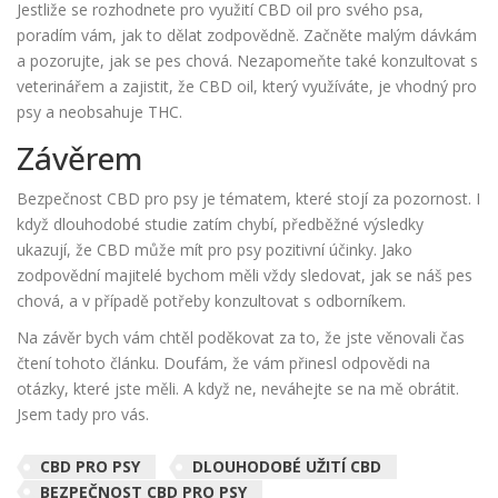
Jestliže se rozhodnete pro využití CBD oil pro svého psa,
poradím vám, jak to dělat zodpovědně. Začněte malým dávkám
a pozorujte, jak se pes chová. Nezapomeňte také konzultovat s
veterinářem a zajistit, že CBD oil, který využíváte, je vhodný pro
psy a neobsahuje THC.
Závěrem
Bezpečnost CBD pro psy je tématem, které stojí za pozornost. I
když dlouhodobé studie zatím chybí, předběžné výsledky
ukazují, že CBD může mít pro psy pozitivní účinky. Jako
zodpovědní majitelé bychom měli vždy sledovat, jak se náš pes
chová, a v případě potřeby konzultovat s odborníkem.
Na závěr bych vám chtěl poděkovat za to, že jste věnovali čas
čtení tohoto článku. Doufám, že vám přinesl odpovědi na
otázky, které jste měli. A když ne, neváhejte se na mě obrátit.
Jsem tady pro vás.
CBD PRO PSY
DLOUHODOBÉ UŽITÍ CBD
BEZPEČNOST CBD PRO PSY