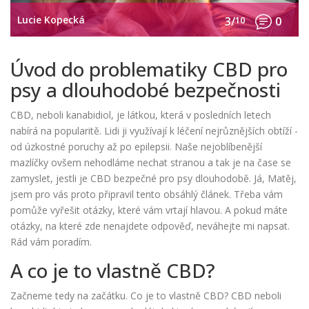
Lucie Kopecká
3/
10
0
Úvod do problematiky CBD pro
psy a dlouhodobé bezpečnosti
CBD, neboli kanabidiol, je látkou, která v posledních letech
nabírá na popularitě. Lidi ji využívají k léčení nejrůznějších obtíží -
od úzkostné poruchy až po epilepsii. Naše nejoblíbenější
mazlíčky ovšem nehodláme nechat stranou a tak je na čase se
zamyslet, jestli je CBD bezpečné pro psy dlouhodobě. Já, Matěj,
jsem pro vás proto připravil tento obsáhlý článek. Třeba vám
pomůže vyřešit otázky, které vám vrtají hlavou. A pokud máte
otázky, na které zde nenajdete odpověď, neváhejte mi napsat.
Rád vám poradím.
A co je to vlastně CBD?
Začneme tedy na začátku. Co je to vlastně CBD? CBD neboli