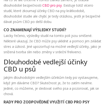
dlouhodobé bezpečnosti
CBD pro psy
. Existuje totiž vícero
studií, které zkoumají účinky CBD na psy krátkodobě,
dlouhodobé studie ale chybí. Je tedy otázkou, jestli je bezpečné
dávat psům CBD po delší dobu.
CO ZNAMENAJÍ VÝSLEDKY STUDIÍ?
Laicky řečeno, výsledky studií na tomto poli jsou smíšené.
Některé ukazují, že CBD může psy uklidnit a pomoci jim zvládat
stres a úzkost. Jiné upozorňují na možné vedlejší účinky, jako je
snížená tvorba slin nebo změny v srdeční frekvenci.
Dlouhodobé vedlejší účinky
CBD u psů
Jakým dlouhodobým vedlejším účinkům tedy psi vystavujeme,
když jim dáváme CBD? Skutečnost je, že to zatím nevíme.
Jediné, co můžeme, je sledovat svého psa a pozorovat, jak se
chová.
RADY PRO ZODPOVĚDNÉ VYUŽITÍ CBD PRO PSY