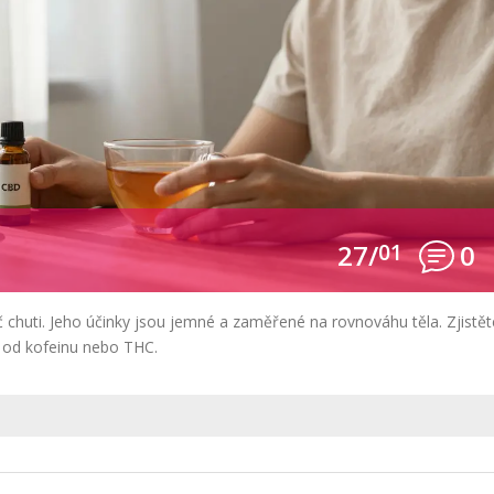
27/
01
0
č chuti. Jeho účinky jsou jemné a zaměřené na rovnováhu těla. Zjistět
iší od kofeinu nebo THC.