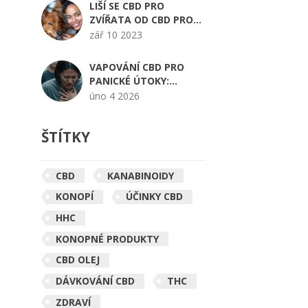
LIŠÍ SE CBD PRO
ZVÍŘATA OD CBD PRO
LIDI?
zář 10 2023
VAPOVÁNÍ CBD PRO
PANICKÉ ÚTOKY:
VĚDECKÉ POZNATKY A
úno 4 2026
DOPORUČENÍ
ŠTÍTKY
CBD
KANABINOIDY
KONOPÍ
ÚČINKY CBD
HHC
KONOPNÉ PRODUKTY
CBD OLEJ
DÁVKOVÁNÍ CBD
THC
ZDRAVÍ