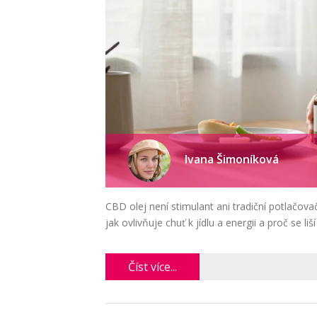
Ivana Šimoníková
CBD olej není stimulant ani tradiční potlačova
jak ovlivňuje chuť k jídlu a energii a proč se l
Číst více...