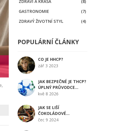
ZDRAVÍ A KRÁSA
(8)
GASTRONOMIE
(7)
ZDRAVÝ ŽIVOTNÍ STYL
(4)
POPULÁRNÍ ČLÁNKY
CO JE HHCP?
zář 3 2023
JAK BEZPEČNÉ JE THCP?
e,
ÚPLNÝ PRŮVODCE
RIZIKY A ÚČINKY V ROCE
kvě 8 2026
2026
JAK SE LIŠÍ
ČOKOLÁDOVÉ
POCHUTINY OD
čec 9 2024
GUMOVÝCH CUKRÁTEK?