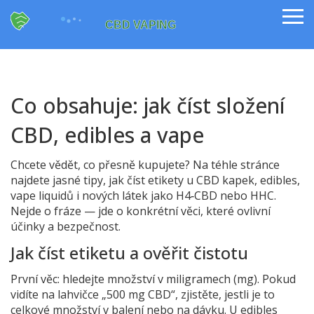
Co obsahuje: jak číst složení
CBD, edibles a vape
Chcete vědět, co přesně kupujete? Na téhle stránce
najdete jasné tipy, jak číst etikety u CBD kapek, edibles,
vape liquidů i nových látek jako H4‑CBD nebo HHC.
Nejde o fráze — jde o konkrétní věci, které ovlivní
účinky a bezpečnost.
Jak číst etiketu a ověřit čistotu
První věc: hledejte množství v miligramech (mg). Pokud
vidíte na lahvičce „500 mg CBD“, zjistěte, jestli je to
celkové množství v balení nebo na dávku. U edibles