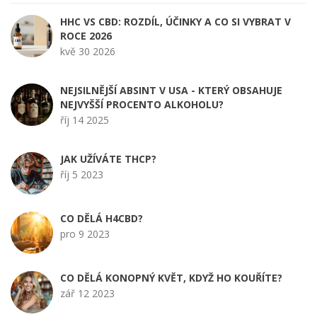
HHC VS CBD: ROZDÍL, ÚČINKY A CO SI VYBRAT V
ROCE 2026
kvě 30 2026
NEJSILNĚJŠÍ ABSINT V USA - KTERÝ OBSAHUJE
NEJVYŠŠÍ PROCENTO ALKOHOLU?
říj 14 2025
JAK UŽÍVÁTE THCP?
říj 5 2023
CO DĚLÁ H4CBD?
pro 9 2023
CO DĚLÁ KONOPNÝ KVĚT, KDYŽ HO KOUŘÍTE?
zář 12 2023