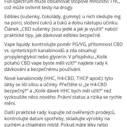
Full‑spectrum může obsahovat stopové množství THC,
což může ovlivnit testy na drogy.
Edibles (sušenky, čokolády, gummy): u nich sledujte mg
na porci, složení cukrů a tuků a dobu nástupu účinku.
Článek „CBD sušenky: Jsou jedlé a jak je využít“ nabízí
praktické tipy, jak dávkovat edibles bezpečně.
Vape liquidy: kontrolujte poměr PG/VG, přítomnost CBD
vs. syntetických kanabinoidů a zda obsahují
propylenglykol nebo glycerin. V příspěvku „Kolik
potahů CBD vape byste měli vzít?“ najdete rady k
dávkování a bezpečnému používání.
Nové kanabinoidy (HHC, H4‑CBD, THCP apod.): tyto
látky se liší sílou a účinky. Přečtěte si „Je H4‑CBD
bezpečný?“ a „Kolik dávek HHC bych měl užít?“ než
vyzkoušíte něco nového. Právní status a rizika se rychle
mění.
Další praktické rady: kupujte od ověřených prodejců,
kontrolujte datum spotřeby, skladujte výrobky na
suchém a chladném místě. Pokud máte léky nebo