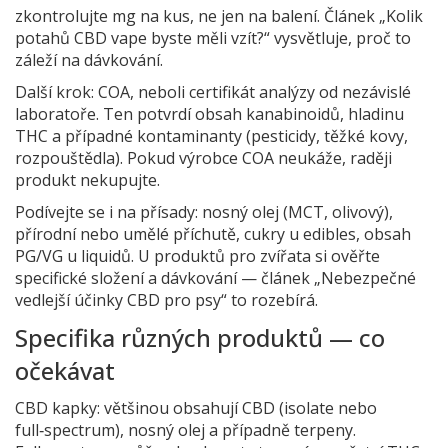
zkontrolujte mg na kus, ne jen na balení. Článek „Kolik
potahů CBD vape byste měli vzít?“ vysvětluje, proč to
záleží na dávkování.
Další krok: COA, neboli certifikát analýzy od nezávislé
laboratoře. Ten potvrdí obsah kanabinoidů, hladinu
THC a případné kontaminanty (pesticidy, těžké kovy,
rozpouštědla). Pokud výrobce COA neukáže, raději
produkt nekupujte.
Podívejte se i na přísady: nosný olej (MCT, olivový),
přírodní nebo umělé příchutě, cukry u edibles, obsah
PG/VG u liquidů. U produktů pro zvířata si ověřte
specifické složení a dávkování — článek „Nebezpečné
vedlejší účinky CBD pro psy“ to rozebírá.
Specifika různých produktů — co
očekávat
CBD kapky: většinou obsahují CBD (isolate nebo
full‑spectrum), nosný olej a případně terpeny.