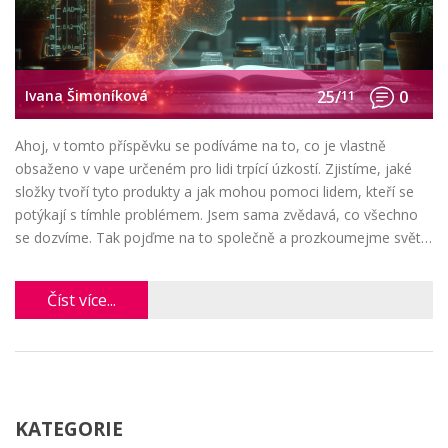
Ivana Šimoníková
25/
11
0
Ahoj, v tomto příspěvku se podíváme na to, co je vlastně
obsaženo v vape určeném pro lidi trpící úzkostí. Zjistíme, jaké
složky tvoří tyto produkty a jak mohou pomoci lidem, kteří se
potýkají s tímhle problémem. Jsem sama zvědavá, co všechno
se dozvíme. Tak pojďme na to společně a prozkoumejme svět
úzkostí a vapingu.
Číst více...
KATEGORIE