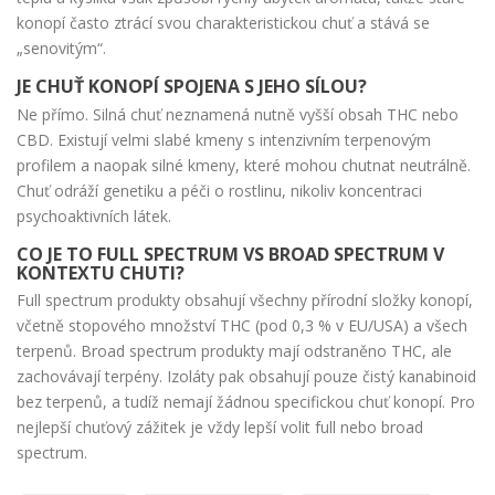
konopí často ztrácí svou charakteristickou chuť a stává se
„senovitým“.
JE CHUŤ KONOPÍ SPOJENA S JEHO SÍLOU?
Ne přímo. Silná chuť neznamená nutně vyšší obsah THC nebo
CBD. Existují velmi slabé kmeny s intenzivním terpenovým
profilem a naopak silné kmeny, které mohou chutnat neutrálně.
Chuť odráží genetiku a péči o rostlinu, nikoliv koncentraci
psychoaktivních látek.
CO JE TO FULL SPECTRUM VS BROAD SPECTRUM V
KONTEXTU CHUTI?
Full spectrum produkty obsahují všechny přírodní složky konopí,
včetně stopového množství THC (pod 0,3 % v EU/USA) a všech
terpenů. Broad spectrum produkty mají odstraněno THC, ale
zachovávají terpény. Izoláty pak obsahují pouze čistý kanabinoid
bez terpenů, a tudíž nemají žádnou specifickou chuť konopí. Pro
nejlepší chuťový zážitek je vždy lepší volit full nebo broad
spectrum.