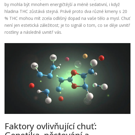
by mohla být mnohem energičtější a méně sedativní, i když
hladina THC zůstává stejná. Právě proto dva různé kmeny s 20
% THC mohou mít zcela odlišný dopad na vaše tělo a mysl. Chuť
není jen estetická záležitost; je to signál o tom, co se děje uvnitř
rostliny a následně uvnitř vás.
Faktory ovlivňující chuť: