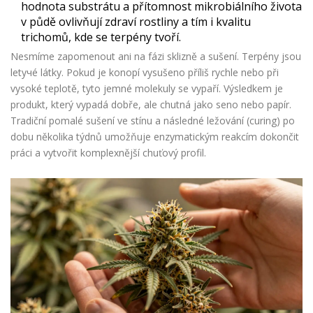
hodnota substrátu a přítomnost mikrobiálního života
v půdě ovlivňují zdraví rostliny a tím i kvalitu
trichomů, kde se terpény tvoří.
Nesmíme zapomenout ani na fázi sklizně a sušení. Terpény jsou
letучé látky. Pokud je konopí vysušeno příliš rychle nebo při
vysoké teplotě, tyto jemné molekuly se vypaří. Výsledkem je
produkt, který vypadá dobře, ale chutná jako seno nebo papír.
Tradiční pomalé sušení ve stínu a následné ležování (curing) po
dobu několika týdnů umožňuje enzymatickým reakcím dokončit
práci a vytvořit komplexnější chuťový profil.