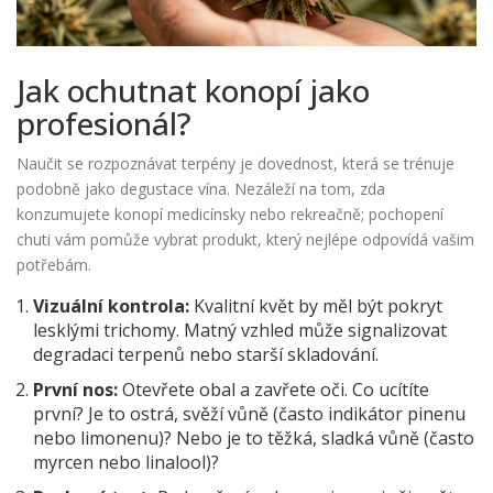
Jak ochutnat konopí jako
profesionál?
Naučit se rozpoznávat terpény je dovednost, která se trénuje
podobně jako degustace vína. Nezáleží na tom, zda
konzumujete konopí medicínsky nebo rekreačně; pochopení
chuti vám pomůže vybrat produkt, který nejlépe odpovídá vašim
potřebám.
Vizuální kontrola:
Kvalitní květ by měl být pokryt
lesklými trichomy. Matný vzhled může signalizovat
degradaci terpenů nebo starší skladování.
První nos:
Otevřete obal a zavřete oči. Co ucítíte
první? Je to ostrá, svěží vůně (často indikátor pinenu
nebo limonenu)? Nebo je to těžká, sladká vůně (často
myrcen nebo linalool)?