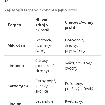
d>
Nejčastější terpény v konopí a jejich profil
Hlavní
Po
Chuťový/vonný
Terpén
zdroj v
ef
profil
přírodě
(e
Borovice,
Borovicový,
Uv
Mikroten
rozmarýn,
dřevitý,
sv
šalvěj
pryskyřičný
re
Citrusy
Zl
Svěží, citrusový,
Limonen
(pomeranče,
ná
ovocný
citrony)
en
Černý pepř,
Tl
Kořeněný,
Karyofylen
klinčky,
bo
pepřový, dřevitý
skořice
uk
Levandule,
Kvetinový,
Pr
Linalool