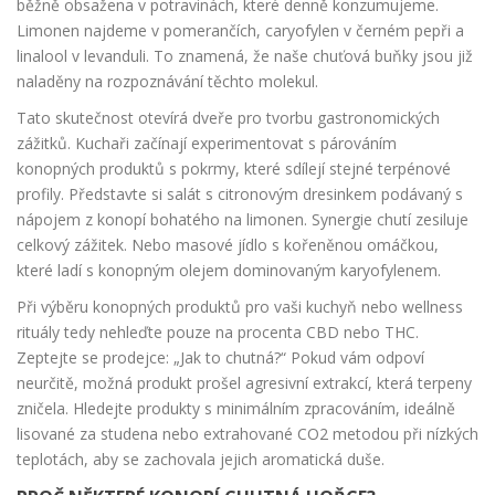
běžně obsažena v potravinách, které denně konzumujeme.
Limonen najdeme v pomerančích, caryofylen v černém pepři a
linalool v levanduli. To znamená, že naše chuťová buňky jsou již
naladěny na rozpoznávání těchto molekul.
Tato skutečnost otevírá dveře pro tvorbu gastronomických
zážitků. Kuchaři začínají experimentovat s párováním
konopných produktů s pokrmy, které sdílejí stejné terpénové
profily. Představte si salát s citronovým dresinkem podávaný s
nápojem z konopí bohatého na limonen. Synergie chutí zesiluje
celkový zážitek. Nebo masové jídlo s kořeněnou omáčkou,
které ladí s konopným olejem dominovaným karyofylenem.
Při výběru konopných produktů pro vaši kuchyň nebo wellness
rituály tedy nehleďte pouze na procenta CBD nebo THC.
Zeptejte se prodejce: „Jak to chutná?“ Pokud vám odpoví
neurčitě, možná produkt prošel agresivní extrakcí, která terpeny
zničela. Hledejte produkty s minimálním zpracováním, ideálně
lisované za studena nebo extrahované CO2 metodou při nízkých
teplotách, aby se zachovala jejich aromatická duše.