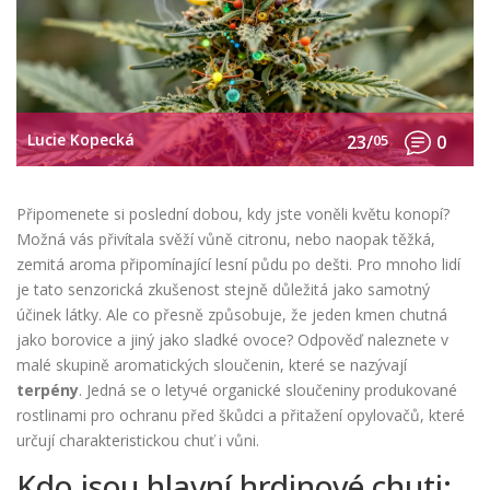
Lucie Kopecká
23/
05
0
Připomenete si poslední dobou, kdy jste voněli květu konopí?
Možná vás přivítala svěží vůně citronu, nebo naopak těžká,
zemitá aroma připomínající lesní půdu po dešti. Pro mnoho lidí
je tato senzorická zkušenost stejně důležitá jako samotný
účinek látky. Ale co přesně způsobuje, že jeden kmen chutná
jako borovice a jiný jako sladké ovoce? Odpověď naleznete v
malé skupině aromatických sloučenin, které se nazývají
terpény
. Jedná se o
letучé organické sloučeniny produkované
rostlinami pro ochranu před škůdci a přitažení opylovačů
, které
určují charakteristickou chuť i vůni.
Kdo jsou hlavní hrdinové chuti: