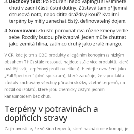
Dechový test:
Po kouření nebo vapingu si všimněte
chuti v zadní části ústní dutiny. Zůstává tam příjemná
citrusová nota, nebo cítíte dráždivý kouř? Kvalitní
terpény by měly zanechat čistý, definovatelný dojem.
Srovnávání:
Zkuste porovnat dva různé kmeny vedle
sebe. Rozdíly budou překvapivé. Jeden může chutnat
jako zemitá hlína, zatímco druhý jako zralé mango.
V ČR, kde je trh s CBD produkty a legálním konopím (s nízkým
obsahem THC) stále rostoucí, najdete stále více produktů, které
uvádějí svůj terpénový profil na etiketě. Hledejte označení jako
„Full Spectrum“ (plné spektrum), které zaručuje, že v produktu
zůstaly zachovány všechny přírodní složky, včetně terpenů, na
rozdíl od izolátů, které jsou chemicky čistým jedním
kanabinoidem bez chuti.
Terpény v potravinách a
doplňcích stravy
Zajímavostí je, že většina terpenů, které nacházíme v konopí, je