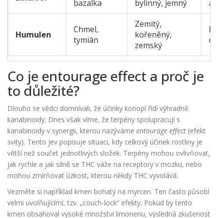
bazalka
bylinný, jemný
an
Zemitý,
Chmel,
Po
Humulen
kořeněný,
tymián
ch
zemský
Co je entourage effect a proč je
to důležité?
Dlouho se vědci domnívali, že účinky konopí řídí výhradně
kanabinoidy. Dnes však víme, že terpény spolupracují s
kanabinoidy v synergii, kterou nazýváme
entourage effect
(efekt
svity). Tento jev popisuje situaci, kdy celkový účinek rostliny je
větší než součet jednotlivých složek. Terpény mohou ovlivňovat,
jak rychle a jak silně se THC váže na receptory v mozku, nebo
mohou zmírňovat úzkost, kterou někdy THC vyvolává.
Vezměte si například kmen bohatý na myrcen. Ten často působí
velmi uvolňujícími, tzv. „couch-lock“ efekty. Pokud by tento
kmen obsahoval vysoké množství limonenu, výsledná zkušenost