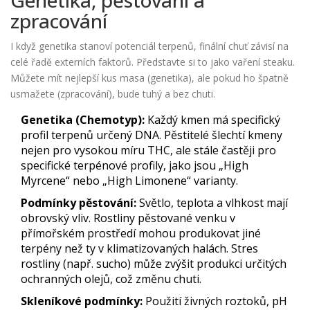
Genetika, pěstování a
zpracování
I když genetika stanoví potenciál terpenů, finální chuť závisí na
celé řadě externích faktorů. Představte si to jako vaření steaku.
Můžete mít nejlepší kus masa (genetika), ale pokud ho špatně
usmažete (zpracování), bude tuhý a bez chuti.
Genetika (Chemotyp):
Každý kmen má specifický
profil terpenů určený DNA. Pěstitelé šlechtí kmeny
nejen pro vysokou míru THC, ale stále častěji pro
specifické terpénové profily, jako jsou „High
Myrcene“ nebo „High Limonene“ varianty.
Podmínky pěstování:
Světlo, teplota a vlhkost mají
obrovský vliv. Rostliny pěstované venku v
přímořském prostředí mohou produkovat jiné
terpény než ty v klimatizovaných halách. Stres
rostliny (např. sucho) může zvýšit produkci určitých
ochranných olejů, což změnu chuti.
Skleníkové podmínky:
Použití živných roztoků, pH