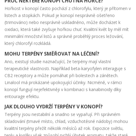
PROČ NĚKTERÉ KONOPÍ CHUTNÁ HOŘCE?
Hořkost v konopí často pochází z chlorofylu, který je přítomen v
listech a stopkách. Pokud je konopí nesprávně ošetřeno
(trimováno) nebo nesprávně uskladněno, může docházet k
oxidaci, která také zvyšuje hořkou chuť. Kvalitní květ by měl mít
minimální množství listů a správně proběhlý proces ležování,
který chlorofyl rozkládá.
MOHU TERPÉNY SMĚŘOVAT NA LÉČENÍ?
Ano, existují studie naznačující, že terpény mají vlastní
terapeutické vlastnosti. Například beta-karyofylen interaguje s
CB2 receptory a může pomáhat při bolestech a zánětech.
Linalool má prokázané upokojující účinky. Nicméně, v rámci
konopí fungují nejefektivněji v kombinaci s kanabinoidy díky
entourage efektu.
JAK DLOUHO VYDRŽÍ TERPÉNY V KONOPÍ?
Terpény jsou nestabilní a snadno se vypařují. Při správném
skladování (tmavé místo, chlad, vzduchotěsné nádoby) mohou
kvalitní terpény přežít několik měsíců až rok. Expozice světlu,
teplu a kyslíku však způsobí rychlý úbytek aromatu, takže staré