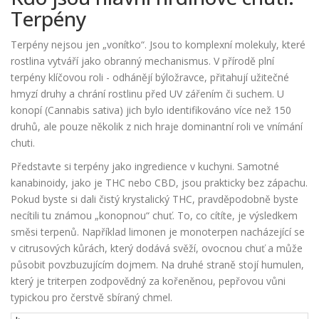
Terpény
Terpény nejsou jen „vonítko“. Jsou to komplexní molekuly, které
rostlina vytváří jako obranný mechanismus. V přírodě plní
terpény klíčovou roli - odhánějí býložravce, přitahují užitečné
hmyzí druhy a chrání rostlinu před UV zářením či suchem. U
konopí (Cannabis sativa) jich bylo identifikováno více než 150
druhů, ale pouze několik z nich hraje dominantní roli ve vnímání
chuti.
Představte si terpény jako ingredience v kuchyni. Samotné
kanabinoidy, jako je THC nebo CBD, jsou prakticky bez zápachu.
Pokud byste si dali čistý krystalický THC, pravděpodobně byste
necítili tu známou „konopnou“ chuť. To, co cítíte, je výsledkem
směsi terpenů. Například
limonen
je
monoterpen nacházející se
v citrusových kůrách, který dodává svěží, ovocnou chuť a může
působit povzbuzujícím dojmem
.
Na druhé straně stojí
humulen
,
který je
triterpen zodpovědný za kořeněnou, pepřovou vůni
typickou pro čerstvě sbíraný chmel
.