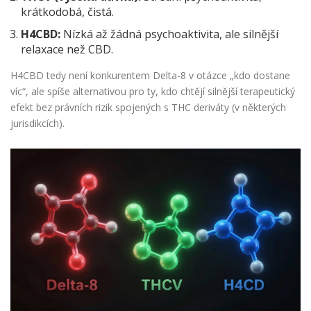
krátkodobá, čistá.
H4CBD:
Nízká až žádná psychoaktivita, ale silnější
relaxace než CBD.
H4CBD tedy není konkurentem Delta-8 v otázce „kdo dostane
víc“, ale spíše alternativou pro ty, kdo chtějí silnější terapeutický
efekt bez právních rizik spojených s THC deriváty (v některých
jurisdikcích).