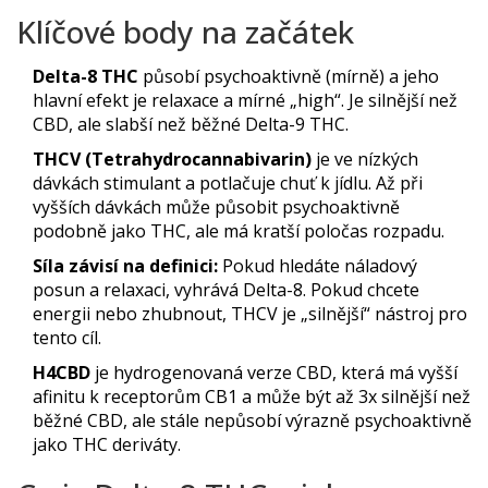
Klíčové body na začátek
Delta-8 THC
působí psychoaktivně (mírně) a jeho
hlavní efekt je relaxace a mírné „high“. Je silnější než
CBD, ale slabší než běžné Delta-9 THC.
THCV (Tetrahydrocannabivarin)
je ve nízkých
dávkách stimulant a potlačuje chuť k jídlu. Až při
vyšších dávkách může působit psychoaktivně
podobně jako THC, ale má kratší poločas rozpadu.
Síla závisí na definici:
Pokud hledáte náladový
posun a relaxaci, vyhrává Delta-8. Pokud chcete
energii nebo zhubnout, THCV je „silnější“ nástroj pro
tento cíl.
H4CBD
je hydrogenovaná verze CBD, která má vyšší
afinitu k receptorům CB1 a může být až 3x silnější než
běžné CBD, ale stále nepůsobí výrazně psychoaktivně
jako THC deriváty.