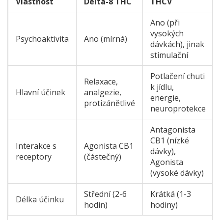
Vlastnost
Delta-8 THC
THCV
Ano (při
vysokých
Psychoaktivita
Ano (mírná)
dávkách), jinak
stimulační
Potlačení chuti
Relaxace,
k jídlu,
Hlavní účinek
analgezie,
energie,
protizánětlivé
neuroprotekce
Antagonista
CB1 (nízké
Interakce s
Agonista CB1
dávky),
receptory
(částečný)
Agonista
(vysoké dávky)
Střední (2-6
Krátká (1-3
Délka účinku
hodin)
hodiny)