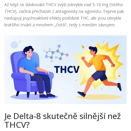
Až když se dávkování THCV zvýší (obvykle nad 5-10 mg čistého
THCV), začíná přecházet z antagonisty na agonistu. Teprve pak
nastupují psychoaktivní efekty podobné THC, ale jsou obvykle
kratšího trvání a mnohem „čistší“, tedy s menším závojem.
Je Delta-8 skutečně silnější než
THCV?