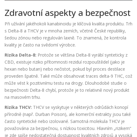
Zdravotní aspekty a bezpečnost
Při užívání jakéhokoli kanabinoidu je klíčová kvalita produktu. Trh
s Delta-8 a THCV je v mnoha zemích, včetně České republiky,
šedou zónou nebo regulován laxně. To znamená, že kontrola
kvality je často na svědomí výrobce.
Rizika Delta-8:
Protože se většina Delta-8 vyrábí synteticky z
CBD, existuje riziko přítomnosti reziduí rozpouštědel (jako je
hexan nebo butan) nebo nečistot, pokud byl proces destilace
proveden špatně. Také může obsahovat traces delta-9 THC, což
může vést k pozitivnímu testu na drogy. Dlouhodobé studie o
bezpečnosti Delta-8 chybí, protože je to relativně nový produkt
na masovém trhu.
Rizika THCV:
THCV se vyskytuje v některých odrůdách konopí
přírodně (např. Durban Poison), ale komerční extrakty jsou také
často syntetické nebo izolované. Samotná molekula THCV je
považována za bezpečnou, s nízkou toxicitou. Hlavním „rizikem“
je zde spíše nedostatečná dostupnost kvalitních zdrojů a vysoká