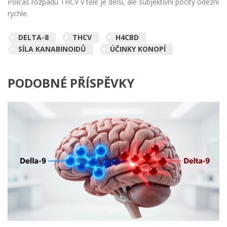
Polčas rozpadu THCV v těle je delší, ale subjektivní pocity odezní
rychle.
DELTA-8
THCV
H4CBD
SÍLA KANABINOIDŮ
ÚČINKY KONOPÍ
PODOBNÉ PŘÍSPĚVKY