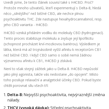
Uvedli jsme, že tento článek souvisí také s H4CBD. Proč?
Protože mnoho uživatelů, kteří experimentují s Delta-8, hledá
něco „silnějšího“ než běžné CBD, ale nechce plnou
psychoaktivitu THC. Zde nastupuje hexahydrocannabinol, resp.
jeho CBD varianta - H4CBD.
H4CBD vzniká přidáním vodíku do molekuly CBD (hydrogenací).
Tento proces stabilizuje molekulu a zvyšuje její lipofilicitu
(schopnost procházet krví-mozkovou bariérou). Výsledkem je
látka, která má až trojnásobně vyšší afinitu k receptorům CB1
než běžné CBD. I když CBD samo o sobě nemá žádnou
významnou afinitu k CB1, H4CBD ji získává.
Není to však stejný zážitek jako u Delta-8. H4CBD nepůsobí
jako plný agonista, takže vás nedostane „do opojení“. Místo
toho posiluje relaxační a analgetické účinky CBD. Pokud byste
chtěli porovnat sílu všech tří:
Delta-8:
Nejvyšší psychoaktivita, nejvýraznější změna
nálady.
THCV (vysoká dávka):
Střední psychoaktivita,