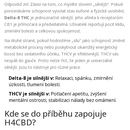
Odpověď zní: Závisí na tom, co myslíte slovem „silnější“. Pokud
porovnáváme schopnost vyvolat stav euforie a fyzické uvolnění,
Delta-8 THC
je jednoznačně silnější. Jeho afinita k receptorům
CB1 je přímočará a předvídatelná. Uživatelé reportují pocit klidu,
zmírnění bolesti a celkovou spokojenost.
Na druhé straně, pokud hodnotíme „sílu“ jako schopnost změnit
metabolické procesy nebo poskytnout okamžitý energetický
boost bez sedativního účinku, THCV je efektivnější. THCV vás
nespálí do gauče. Proto nelze říct, že jeden je univerzálně
silnější. Jsou to nástroje pro různé práce.
Delta-8 je silnější v:
Relaxaci, spánku, zmírnění
úzkosti, tlumení bolesti.
THCV je silnější v:
Potlačení apetitu, zvýšení
mentální ostrosti, stabilizaci nálady bez omámení.
Kde se do příběhu zapojuje
H4CBD?