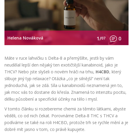
Helena Nováková
1/
07
0
Máte v ruce lahvičku s Delta-8 a přemýšlíte, jestli by vám
neudělal lepší den nějaký ten exotičtější kanabinoid, jako je
THCV? Nebo jste slyšeli o novém hráči na trhu,
H4CBD
, který
slibuje jiný typ relaxace?
Otázka „co je silnější“ není tak
jednoduchá, jak se zdá. Síla u kanabinoidů neznamená jen to,
jak moc vás to dostane do křesla. Znamená to intenzitu pocitu,
délku působení a specifické účinky na tělo i mysl.
V tomto článku si rozebereme chemii za těmito látkami, abyste
věděli, co od nich čekat. Porovnáme Delta-8 THC s THCV a
podíváme se také na roli H4CBD, protože trh se rychle mění a je
dobré mít jasno v tom, co právě kupujete.