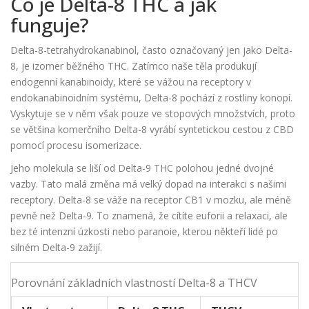
Co je Delta-8 THC a jak
funguje?
Delta-8-tetrahydrokanabinol, často označovaný jen jako Delta-
8, je izomer běžného THC. Zatímco naše těla produkují
endogenní kanabinoidy, které se vážou na receptory v
endokanabinoidním systému, Delta-8 pochází z rostliny konopí.
Vyskytuje se v něm však pouze ve stopových množstvích, proto
se většina komerčního Delta-8 vyrábí syntetickou cestou z CBD
pomocí procesu isomerizace.
Jeho molekula se liší od Delta-9 THC polohou jedné dvojné
vazby. Tato malá změna má velký dopad na interakci s našimi
receptory. Delta-8 se váže na receptor CB1 v mozku, ale méně
pevně než Delta-9. To znamená, že cítíte euforii a relaxaci, ale
bez té intenzní úzkosti nebo paranoie, kterou někteří lidé po
silném Delta-9 zažijí.
Porovnání základních vlastností Delta-8 a THCV