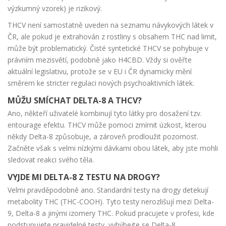
výzkumný vzorek) je rizikový.
THCV není samostatně uveden na seznamu návykových látek v
ČR, ale pokud je extrahován z rostliny s obsahem THC nad limit,
může být problematický. Čisté syntetické THCV se pohybuje v
právním mezisvětí, podobně jako H4CBD. Vždy si ověřte
aktuální legislativu, protože se v EU i ČR dynamicky mění
směrem ke stricter regulaci nových psychoaktivních látek.
MŮŽU SMÍCHAT DELTA-8 A THCV?
Ano, někteří uživatelé kombinují tyto látky pro dosažení tzv.
entourage efektu. THCV může pomoci zmírnit úzkost, kterou
někdy Delta-8 způsobuje, a zároveň prodloužit pozornost.
Začněte však s velmi nízkými dávkami obou látek, aby jste mohli
sledovat reakci svého těla.
VYJDE MI DELTA-8 Z TESTU NA DROGY?
Velmi pravděpodobně ano. Standardní testy na drogy detekují
metabolity THC (THC-COOH). Tyto testy nerozlišují mezi Delta-
9, Delta-8 a jinými izomery THC. Pokud pracujete v profesi, kde
podstupujete pravidelné testy, vyhýbejte se Delta-8.