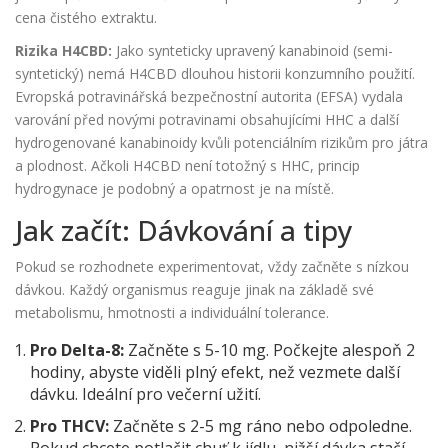
cena čistého extraktu.
Rizika H4CBD:
Jako synteticky upravený kanabinoid (semi-
syntetický) nemá H4CBD dlouhou historii konzumního použití.
Evropská potravinářská bezpečnostní autorita (EFSA) vydala
varování před novými potravinami obsahujícími HHC a další
hydrogenované kanabinoidy kvůli potenciálním rizikům pro játra
a plodnost. Ačkoli H4CBD není totožný s HHC, princip
hydrogynace je podobný a opatrnost je na místě.
Jak začít: Dávkování a tipy
Pokud se rozhodnete experimentovat, vždy začněte s nízkou
dávkou. Každý organismus reaguje jinak na základě své
metabolismu, hmotnosti a individuální tolerance.
Pro Delta-8:
Začněte s 5-10 mg. Počkejte alespoň 2
hodiny, abyste viděli plný efekt, než vezmete další
dávku. Ideální pro večerní užití.
Pro THCV:
Začněte s 2-5 mg ráno nebo odpoledne.