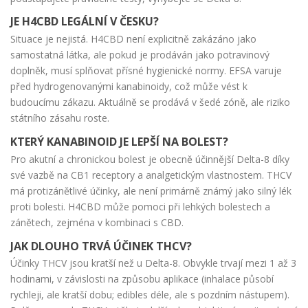
JE H4CBD LEGÁLNÍ V ČESKU?
Situace je nejistá. H4CBD není explicitně zakázáno jako
samostatná látka, ale pokud je prodáván jako potravinový
doplněk, musí splňovat přísné hygienické normy. EFSA varuje
před hydrogenovanými kanabinoidy, což může vést k
budoucímu zákazu. Aktuálně se prodává v šedé zóně, ale riziko
státního zásahu roste.
KTERÝ KANABINOID JE LEPŠÍ NA BOLEST?
Pro akutní a chronickou bolest je obecně účinnější Delta-8 díky
své vazbě na CB1 receptory a analgetickým vlastnostem. THCV
má protizánětlivé účinky, ale není primárně známý jako silný lék
proti bolesti. H4CBD může pomoci při lehkých bolestech a
zánětech, zejména v kombinaci s CBD.
JAK DLOUHO TRVÁ ÚČINEK THCV?
Účinky THCV jsou kratší než u Delta-8. Obvykle trvají mezi 1 až 3
hodinami, v závislosti na způsobu aplikace (inhalace působí
rychleji, ale kratší dobu; edibles déle, ale s pozdním nástupem).