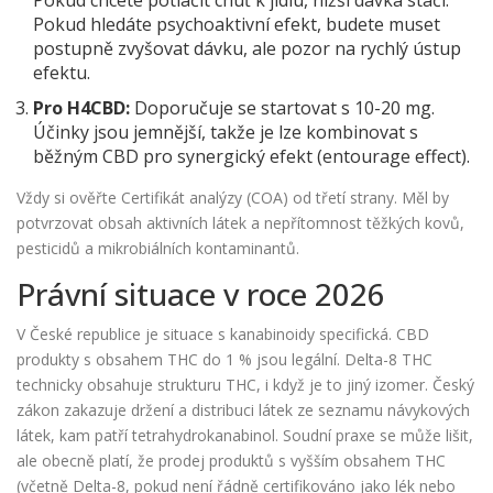
Pokud chcete potlačit chuť k jídlu, nižší dávka stačí.
Pokud hledáte psychoaktivní efekt, budete muset
postupně zvyšovat dávku, ale pozor na rychlý ústup
efektu.
Pro H4CBD:
Doporučuje se startovat s 10-20 mg.
Účinky jsou jemnější, takže je lze kombinovat s
běžným CBD pro synergický efekt (entourage effect).
Vždy si ověřte Certifikát analýzy (COA) od třetí strany. Měl by
potvrzovat obsah aktivních látek a nepřítomnost těžkých kovů,
pesticidů a mikrobiálních kontaminantů.
Právní situace v roce 2026
V České republice je situace s kanabinoidy specifická. CBD
produkty s obsahem THC do 1 % jsou legální. Delta-8 THC
technicky obsahuje strukturu THC, i když je to jiný izomer. Český
zákon zakazuje držení a distribuci látek ze seznamu návykových
látek, kam patří tetrahydrokanabinol. Soudní praxe se může lišit,
ale obecně platí, že prodej produktů s vyšším obsahem THC
(včetně Delta-8, pokud není řádně certifikováno jako lék nebo