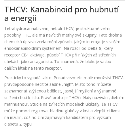
THCV: Kanabinoid pro hubnutí
a energii
Tetrahydrocannabivarin, neboli THCV, je strukturně velmi
podobný THC, ale má navíc tři methylové skupiny. Tato drobná
chemická úprava zcela mění způsob, jakým interaguje s vaším
endokanabinoidním systémem. Na rozdíl od Delta-8, který
receptor CB1 aktivuje, působí THCV při nízkých až středních
dávkách jako antagonista. To znamená, že blokuje vazbu
dalších látek na tento receptor.
Prakticky to vypadá takto: Pokud vezmete malé množství THCV,
pravděpodobně necítíte žádné „high“. Místo toho můžete
zaznamenat zvýšenou bdělost, jasnější myšlení a významné
snížení chuti k jídlu. Právě proto je THCV někdy nazýván „dietním
marihuanou“. Studie na zvířecích modelech ukázaly, že THCV
může pomoci regulovat hladinu glukózy v krvi a zlepšit citlivost
na inzulín, což ho činí zajímavým kandidátem pro výzkum
diabetu 2. typu.