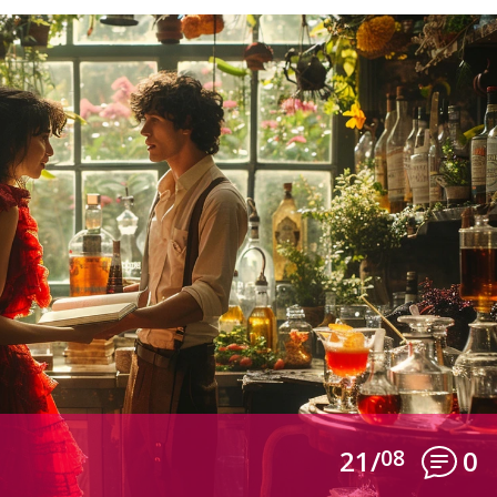
21/
08
0