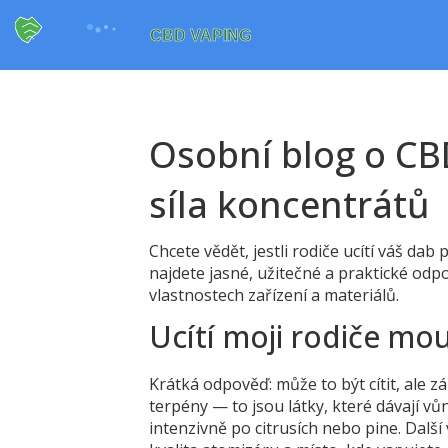
Osobní blog o CB
síla koncentrátů
Chcete vědět, jestli rodiče ucítí váš dab
najdete jasné, užitečné a praktické od
vlastnostech zařízení a materiálů.
Ucítí moji rodiče mo
Krátká odpověď: může to být cítit, ale z
terpény — to jsou látky, které dávají vů
intenzivně po citrusích nebo pine. Další 