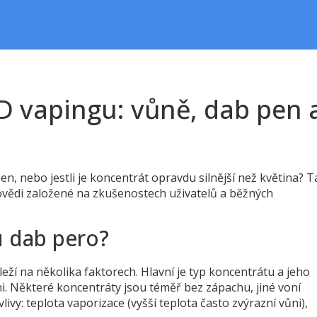
D vapingu: vůně, dab pen 
 pen, nebo jestli je koncentrát opravdu silnější než květina? 
povědi založené na zkušenostech uživatelů a běžných
u dab pero?
áleží na několika faktorech. Hlavní je typ koncentrátu a jeho
ni. Některé koncentráty jsou téměř bez zápachu, jiné voní
vlivy: teplota vaporizace (vyšší teplota často zvýrazní vůni),