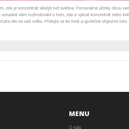
, zda je koncentrát silnější než květina. Porovnáme účinky obou var
l je usnadnit vám rozhodování o tom, zda si vybrat koncentrát nebo kvě
zita vliv na vaši volbu. Přidejte se ke mně a společně objevme tuto
MENU
O nás