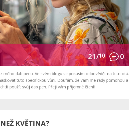
21/
10
0
ni z mého dab penu. Ve svém blogu se pokusím odpovědět na tuto otá
ak maskovat tuto specifickou vůni. Doufám, že vám mé rady pomohou a
chtít použít svůj dab pen. Přeji vám příjemné čtení!
 NEŽ KVĚTINA?