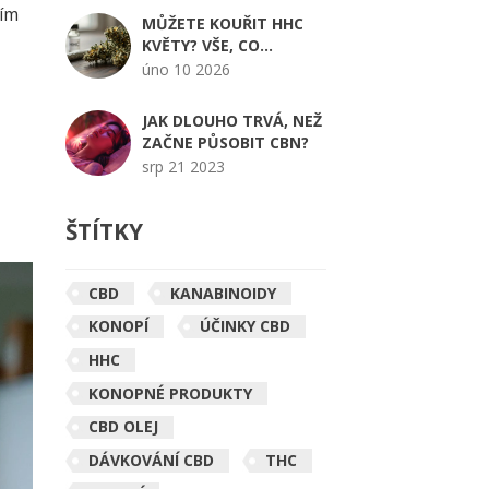
ším
MŮŽETE KOUŘIT HHC
KVĚTY? VŠE, CO
POTŘEBUJETE VĚDĚT
úno 10 2026
JAK DLOUHO TRVÁ, NEŽ
ZAČNE PŮSOBIT CBN?
srp 21 2023
ŠTÍTKY
CBD
KANABINOIDY
KONOPÍ
ÚČINKY CBD
HHC
KONOPNÉ PRODUKTY
CBD OLEJ
DÁVKOVÁNÍ CBD
THC