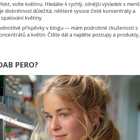
efekt, volte květinu. Hledáte-li rychlý, silnější výsledek s men
e diskrétnost důležitá, některé vysoce čisté koncentráty a
spalování květiny.
ednotlivé příspěvky v blogu — mám podrobné zkušenosti s
centrátů a květin. Čtěte dál a najděte postupy a produkty,
 DAB PERO?