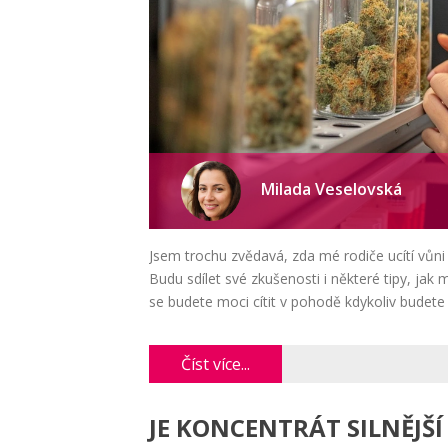
Milada Veselovská
Jsem trochu zvědavá, zda mé rodiče ucítí vů
Budu sdílet své zkušenosti i některé tipy, j
se budete moci cítit v pohodě kdykoliv budete 
Číst více...
JE KONCENTRÁT SILNĚJŠÍ