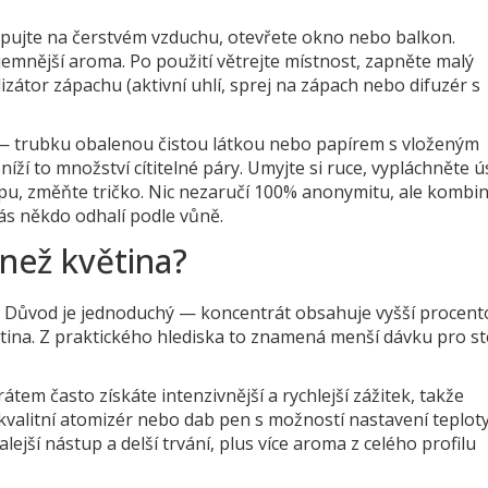
vapujte na čerstvém vzduchu, otevřete okno nebo balkon.
emnější aroma. Po použití větrejte místnost, zapněte malý
izátor zápachu (aktivní uhlí, sprej na zápach nebo difuzér s
“ — trubku obalenou čistou látkou nebo papírem s vloženým
níží to množství cítitelné páry. Umyjte si ruce, vypláchněte ú
pu, změňte tričko. Nic nezaručí 100% anonymitu, ale kombi
vás někdo odhalí podle vůně.
 než květina?
ší. Důvod je jednoduchý — koncentrát obsahuje vyšší procent
ina. Z praktického hlediska to znamená menší dávku pro st
tem často získáte intenzivnější a rychlejší zážitek, takže
kvalitní atomizér nebo dab pen s možností nastavení teploty
jší nástup a delší trvání, plus více aroma z celého profilu