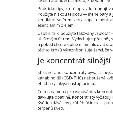
kvalita atomizéru a místo, kde vapujete.
Praktické tipy, které opravdu fungují: 
Použijte nízkou teplotu — méně páry a j
ventilátor směrem ven a zapalte neutral
esenciálním olejem).
Osobní trik: použijte takzvaný „sploof
uhlíkovým filtrem. Vydechujte přes něj, s
a pokud chcete úplně minimalizovat sto
těchto kroků výrazně snižuje šanci, že 
Je koncentrát silnější
Stručně: ano, koncentráty bývají silněj
kanabinoidů (CBD/THC) než sušená květ
efekt a rychlejší nástup účinku.
Co to znamená pro vapování: s koncentrá
dávkujte opatrně. Koncentráty vyžadují 
Květina dává jiný průběh účinku — pomale
terpenů květu.