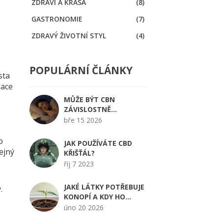
ZDRAVÍ A KRÁSA
(8)
GASTRONOMIE
(7)
ZDRAVÝ ŽIVOTNÍ STYL
(4)
POPULÁRNÍ ČLÁNKY
sta
nace
MŮŽE BÝT CBN
ZÁVISLOSTNĚ
PŮSOBIVÝ? VŠE, CO
bře 15 2026
POTŘEBUJETE VĚDĚT O
KANABINOLU
o
JAK POUŽÍVÁTE CBD
ejný
KŘIŠŤÁL?
říj 7 2023
JAKÉ LÁTKY POTŘEBUJE
.
KONOPÍ A KDY HO
KRMIT?
úno 20 2026