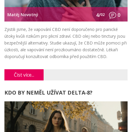
Matěj Novotný
4/
02
0
Zjistili jsme, že vapování CBD není doporučeno pro panické
útoky kvůli rizikům pro plicní zdraví. CBD olej nebo tinctury jsou
bezpečnější alternativy. Studie ukazují, že CBD může pomoci při
úzkosti, ale vapování není prozkoumáno dostatečně. Lékaři
doporučují konzultovat odborníka před použitím CBD.
Číst více...
KDO BY NEMĚL UŽÍVAT DELTA‑8?