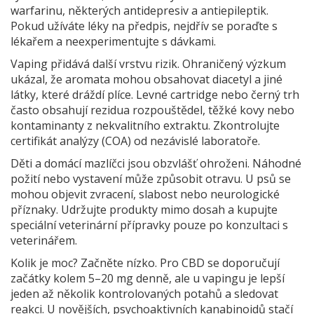
warfarinu, některých antidepresiv a antiepileptik.
Pokud užíváte léky na předpis, nejdřív se poraďte s
lékařem a neexperimentujte s dávkami.
Vaping přidává další vrstvu rizik. Ohraničený výzkum
ukázal, že aromata mohou obsahovat diacetyl a jiné
látky, které dráždí plíce. Levné cartridge nebo černý trh
často obsahují rezidua rozpouštědel, těžké kovy nebo
kontaminanty z nekvalitního extraktu. Zkontrolujte
certifikát analýzy (COA) od nezávislé laboratoře.
Děti a domácí mazlíčci jsou obzvlášť ohroženi. Náhodné
požití nebo vystavení může způsobit otravu. U psů se
mohou objevit zvracení, slabost nebo neurologické
příznaky. Udržujte produkty mimo dosah a kupujte
speciální veterinární přípravky pouze po konzultaci s
veterinářem.
Kolik je moc? Začněte nízko. Pro CBD se doporučují
začátky kolem 5–20 mg denně, ale u vapingu je lepší
jeden až několik kontrolovaných potahů a sledovat
reakci. U novějších, psychoaktivních kanabinoidů stačí