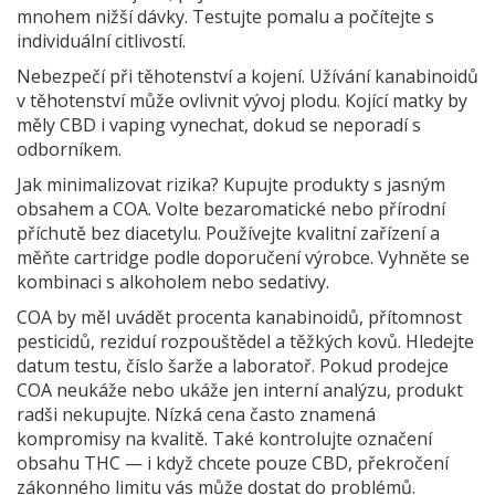
mnohem nižší dávky. Testujte pomalu a počítejte s
individuální citlivostí.
Nebezpečí při těhotenství a kojení. Užívání kanabinoidů
v těhotenství může ovlivnit vývoj plodu. Kojící matky by
měly CBD i vaping vynechat, dokud se neporadí s
odborníkem.
Jak minimalizovat rizika? Kupujte produkty s jasným
obsahem a COA. Volte bezaromatické nebo přírodní
příchutě bez diacetylu. Používejte kvalitní zařízení a
měňte cartridge podle doporučení výrobce. Vyhněte se
kombinaci s alkoholem nebo sedativy.
COA by měl uvádět procenta kanabinoidů, přítomnost
pesticidů, reziduí rozpouštědel a těžkých kovů. Hledejte
datum testu, číslo šarže a laboratoř. Pokud prodejce
COA neukáže nebo ukáže jen interní analýzu, produkt
radši nekupujte. Nízká cena často znamená
kompromisy na kvalitě. Také kontrolujte označení
obsahu THC — i když chcete pouze CBD, překročení
zákonného limitu vás může dostat do problémů.