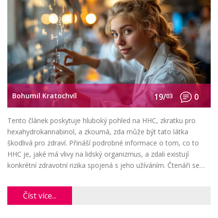
Bohumil Kratochvíl
19/
03
0
Tento článek poskytuje hluboký pohled na HHC, zkratku pro
hexahydrokannabinol, a zkoumá, zda může být tato látka
škodlivá pro zdraví. Přináší podrobné informace o tom, co to
HHC je, jaké má vlivy na lidský organizmus, a zdali existují
konkrétní zdravotní rizika spojená s jeho užíváním. Čtenáři se
také dozví o zákonných regulacích a výzkumech týkajících se
této látky. Článek je navržen tak, aby čtenářům poskytl užitečné
Číst více...
a objektivní informace na základě dostupných vědeckých
poznatků.