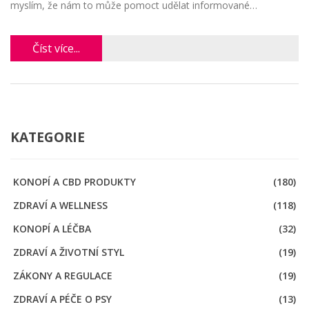
myslím, že nám to může pomoct udělat informované
rozhodnutí. Tak pojďme na to společně zjistit!
Číst více...
KATEGORIE
KONOPÍ A CBD PRODUKTY
(180)
ZDRAVÍ A WELLNESS
(118)
KONOPÍ A LÉČBA
(32)
ZDRAVÍ A ŽIVOTNÍ STYL
(19)
ZÁKONY A REGULACE
(19)
ZDRAVÍ A PÉČE O PSY
(13)