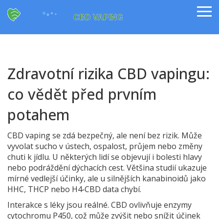
Zdravotní rizika CBD vapingu:
co vědět před prvním
potahem
CBD vaping se zdá bezpečný, ale není bez rizik. Může
vyvolat sucho v ústech, ospalost, průjem nebo změny
chuti k jídlu. U některých lidí se objevují i bolesti hlavy
nebo podráždění dýchacích cest. Většina studií ukazuje
mírné vedlejší účinky, ale u silnějších kanabinoidů jako
HHC, THCP nebo H4‑CBD data chybí.
Interakce s léky jsou reálné. CBD ovlivňuje enzymy
cytochromu P450, což může zvýšit nebo snížit účinek