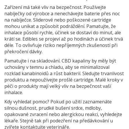
Zařízení má také vliv na bezpečnost. Používejte
nabíječky od výrobce a nenechávejte baterie přes noc
na nabíječce. Sliderové nebo poškozené cartridge
mohou unikat a způsobit podráždění. Pamatujte, že
inhalace působí rychle, účinek se dostaví do minut, ale
krátí se. Edibles se projeví až po hodinách a účinek trvá
déle. To ovlivňuje riziko nepříjemných zkušeností při
překročení dávky.
Pamatujte i na skladování. CBD kapaliny by měly být
uchovány v temnu a chladu, aby se minimalizoval
rozklad kanabinoidů a růst bakterií. Sledujte trvanlivost
produktu a nepoužívejte prošlé cartridge. Malé kroky v
péči o produkty mají velký vliv na bezpečnost vaší
inhalace.
Kdy vyhledat pomoc? Pokud po užití zaznamenáte
silnou dušnost, prudké bušení srdce, mdloby,
opakované zvracení nebo alergickou reakci, vyhledejte
lékaře. Stejně tak při podezření na předávkování u
zvířete kontaktujte veterináře.