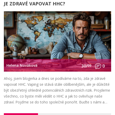
JE ZDRAVÉ VAPOVAT HHC?
Helena Nováková
30/
09
0
Ahoj, jsem blogerka a dnes se podíváme na to, zda je zdravé
vapovat HHC. Vaping se stává stále oblíbenějším, ale je důležité
být obezřetný ohledně potenciálních zdravotních rizik. Projdeme
všechno, co byste měli vědět o HHC a jak to ovlivňuje naše
zdraví. Pojďme se do toho společně ponořit. Buďte s námi a
získejte nejnovější informace o vapingu a HHC.