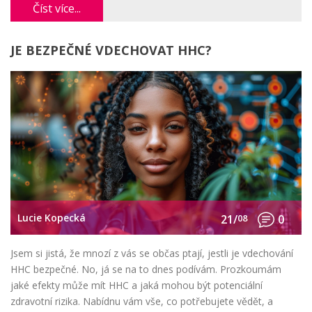
Číst více...
JE BEZPEČNÉ VDECHOVAT HHC?
Lucie Kopecká
21/
08
0
Jsem si jistá, že mnozí z vás se občas ptají, jestli je vdechování
HHC bezpečné. No, já se na to dnes podívám. Prozkoumám
jaké efekty může mít HHC a jaká mohou být potenciální
zdravotní rizika. Nabídnu vám vše, co potřebujete vědět, a