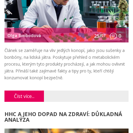
Olga Svobodová
25/
07
0
Článek se zaměřuje na vliv jedlých konopí, jako jsou sušenky a
bonbóny, na lidská játra. Poskytuje přehled o metabolickém
procesu, kterým tyto produkty procházejí, a jak mohou ovlivnit
játra. Přináší také zajímavé fakty a tipy pro ty, kteří chtějí
konzumovat konopí bezpečně.
Číst více...
HHC A JEHO DOPAD NA ZDRAVÍ: DŮKLADNÁ
ANALÝZA