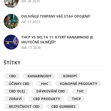
zář 28 2025
OVLIVŇUJÍ TERPENY VÁŠ STAV OPOJENÍ?
zář 19 2023
THCP VS DELTA 11: KTERÝ KANABINOID JE
SKUTEČNĚ SILNĚJŠÍ?
dub 15 2026
ŠTÍTKY
CBD
KANABINOIDY
KONOPÍ
ÚČINKY CBD
HHC
KONOPNÉ PRODUKTY
CBD OLEJ
DÁVKOVÁNÍ CBD
THC
ZDRAVÍ
CBD PRODUKTY
THCP
BEZPEČNOST CBD
CBD GUMMIES