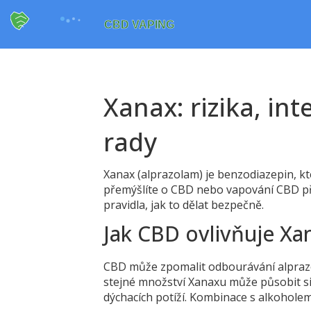
Xanax: rizika, in
rady
Xanax (alprazolam) je benzodiazepin, k
přemýšlíte o CBD nebo vapování CBD při
pravidla, jak to dělat bezpečně.
Jak CBD ovlivňuje Xa
CBD může zpomalit odbourávání alprazo
stejné množství Xanaxu může působit sil
dýchacích potíží. Kombinace s alkoholem 