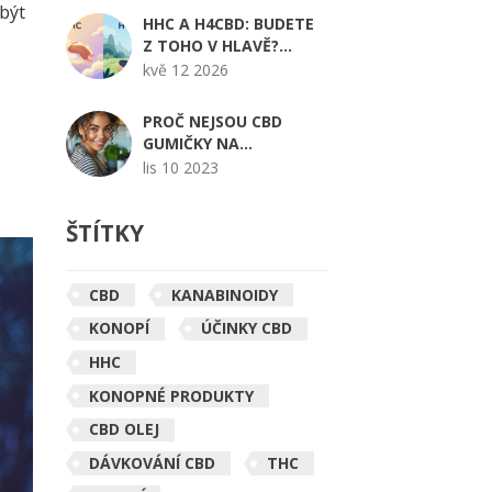
 být
HHC A H4CBD: BUDETE
Z TOHO V HLAVĚ?
ROZDÍL MEZI OPOJENÍM
kvě 12 2026
A RELAXACÍ
PROČ NEJSOU CBD
GUMIČKY NA
AMAZONU?
lis 10 2023
ŠTÍTKY
CBD
KANABINOIDY
KONOPÍ
ÚČINKY CBD
HHC
KONOPNÉ PRODUKTY
CBD OLEJ
DÁVKOVÁNÍ CBD
THC