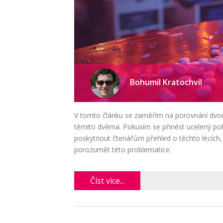
Bohumil Kratochvíl
V tomto článku se zaměřím na porovnání dvou
těmito dvěma. Pokusím se přinést ucelený poh
poskytnout čtenářům přehled o těchto lécích
porozumět této problematice.
Číst více...