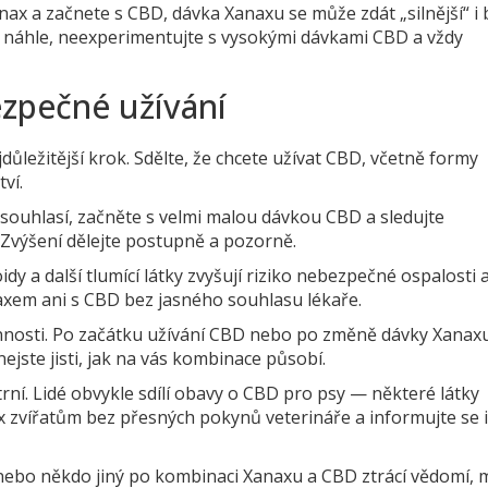
ax a začnete s CBD, dávka Xanaxu se může zdát „silnější“ i 
m náhle, neexperimentujte s vysokými dávkami CBD a vždy
ezpečné užívání
důležitější krok. Sdělte, že chcete užívat CBD, včetně formy
tví.
 souhlasí, začněte s velmi malou dávkou CBD a sledujte
 Zvýšení dělejte postupně a pozorně.
dy a další tlumící látky zvyšují riziko nebezpečné ospalosti 
naxem ani s CBD bez jasného souhlasu lékaře.
innosti. Po začátku užívání CBD nebo po změně dávky Xanax
nejste jisti, jak na vás kombinace působí.
rní. Lidé obvykle sdílí obavy o CBD pro psy — některé látky
x zvířatům bez přesných pokynů veterináře a informujte se i
 nebo někdo jiný po kombinaci Xanaxu a CBD ztrácí vědomí, 