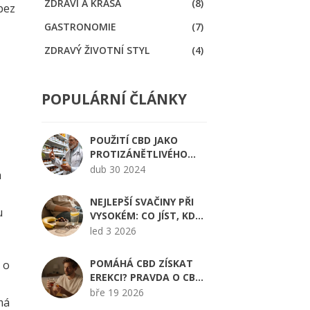
ZDRAVÍ A KRÁSA
(8)
bez
GASTRONOMIE
(7)
ZDRAVÝ ŽIVOTNÍ STYL
(4)
POPULÁRNÍ ČLÁNKY
POUŽITÍ CBD JAKO
PROTIZÁNĚTLIVÉHO
PROSTŘEDKU: CO
dub 30 2024
a
MUSÍTE VĚDĚT
NEJLEPŠÍ SVAČINY PŘI
u
VYSOKÉM: CO JÍST, KDYŽ
MÁŠ KONOPÍ
led 3 2026
POMÁHÁ CBD ZÍSKAT
 o
EREKCI? PRAVDA O CBD
GUMIČKÁCH A MUŽSKÉ
bře 19 2026
má
POHLAVNÍ FUNKCI