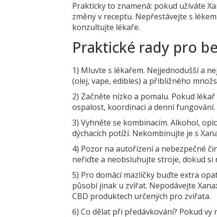
Prakticky to znamená: pokud užíváte Xan
změny v receptu. Nepřestávejte s léke
konzultujte lékaře.
Praktické rady pro b
1) Mluvte s lékařem. Nejjednodušší a nej
(olej, vape, edibles) a přibližného množs
2) Začněte nízko a pomalu. Pokud lékař
ospalost, koordinaci a denní fungování.
3) Vyhněte se kombinacím. Alkohol, opioi
dýchacích potíží. Nekombinujte je s Xa
4) Pozor na autořízení a nebezpečné č
neřiďte a neobsluhujte stroje, dokud si 
5) Pro domácí mazlíčky buďte extra opat
působí jinak u zvířat. Nepodávejte Xana
CBD produktech určených pro zvířata.
6) Co dělat při předávkování? Pokud vy