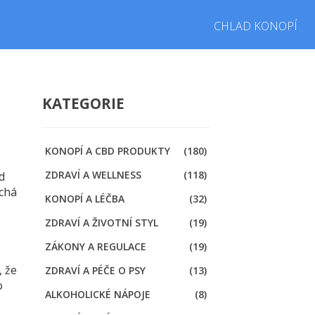
CHLAD KONOPÍ
KATEGORIE
KONOPÍ A CBD PRODUKTY
(180)
ZDRAVÍ A WELLNESS
(118)
d
uchá
KONOPÍ A LÉČBA
(32)
ZDRAVÍ A ŽIVOTNÍ STYL
(19)
ZÁKONY A REGULACE
(19)
, že
ZDRAVÍ A PÉČE O PSY
(13)
o
ALKOHOLICKÉ NÁPOJE
(8)