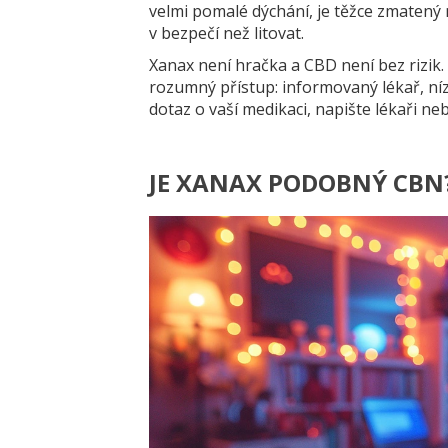
velmi pomalé dýchání, je těžce zmatený
v bezpečí než litovat.
Xanax není hračka a CBD není bez rizik.
rozumný přístup: informovaný lékař, níz
dotaz o vaší medikaci, napište lékaři ne
JE XANAX PODOBNÝ CBN