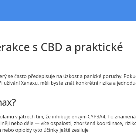
terakce s CBD a praktické
terý se často předepisuje na úzkost a panické poruchy. Poku
 užívání Xanaxu, měli byste znát konkrétní rizika a jednod
nax?
lamu v játrech tím, že inhibuje enzym CYP3A4. To znamená
něji nebo déle — více ospalosti, zhoršená koordinace, rizik
nebo opioidy tyto účinky ještě zesiluje.