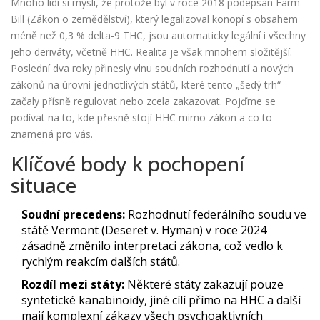
Mnoho lidí si myslí, že protože byl v roce 2018 podepsán Farm
Bill (Zákon o zemědělství), který legalizoval konopí s obsahem
méně než 0,3 % delta-9 THC, jsou automaticky legální i všechny
jeho deriváty, včetně HHC. Realita je však mnohem složitější.
Poslední dva roky přinesly vlnu soudních rozhodnutí a nových
zákonů na úrovni jednotlivých států, které tento „šedý trh“
začaly přísně regulovat nebo zcela zakazovat. Pojďme se
podívat na to, kde přesně stojí HHC mimo zákon a co to
znamená pro vás.
Klíčové body k pochopení
situace
Soudní precedens:
Rozhodnutí federálního soudu ve
státě Vermont (Deseret v. Hyman) v roce 2024
zásadně změnilo interpretaci zákona, což vedlo k
rychlým reakcím dalších států.
Rozdíl mezi státy:
Některé státy zakazují pouze
syntetické kanabinoidy, jiné cílí přímo na HHC a další
mají komplexní zákazy všech psychoaktivních