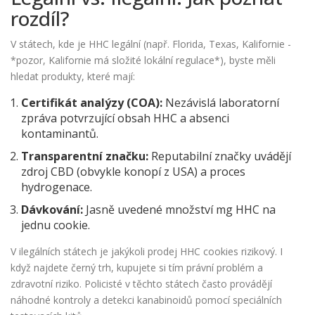
rozdíl?
V státech, kde je HHC legální (např. Florida, Texas, Kalifornie -
*pozor, Kalifornie má složité lokální regulace*), byste měli
hledat produkty, které mají:
Certifikát analýzy (COA):
Nezávislá laboratorní
zpráva potvrzující obsah HHC a absenci
kontaminantů.
Transparentní značku:
Reputabilní značky uvádějí
zdroj CBD (obvykle konopí z USA) a proces
hydrogenace.
Dávkování:
Jasně uvedené množství mg HHC na
jednu cookie.
V ilegálních státech je jakýkoli prodej HHC cookies rizikový. I
když najdete černý trh, kupujete si tím právní problém a
zdravotní riziko. Policisté v těchto státech často provádějí
náhodné kontroly a detekci kanabinoidů pomocí speciálních