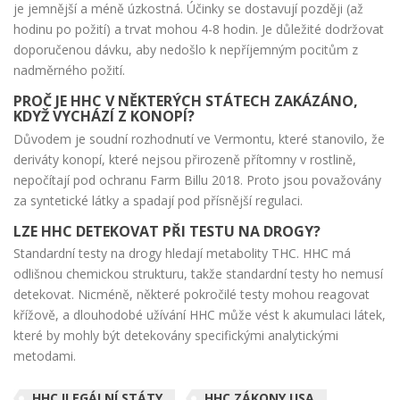
je jemnější a méně úzkostná. Účinky se dostavují později (až
hodinu po požití) a trvat mohou 4-8 hodin. Je důležité dodržovat
doporučenou dávku, aby nedošlo k nepříjemným pocitům z
nadměrného požití.
PROČ JE HHC V NĚKTERÝCH STÁTECH ZAKÁZÁNO,
KDYŽ VYCHÁZÍ Z KONOPÍ?
Důvodem je soudní rozhodnutí ve Vermontu, které stanovilo, že
deriváty konopí, které nejsou přirozeně přítomny v rostlině,
nepočítají pod ochranu Farm Billu 2018. Proto jsou považovány
za syntetické látky a spadají pod přísnější regulaci.
LZE HHC DETEKOVAT PŘI TESTU NA DROGY?
Standardní testy na drogy hledají metabolity THC. HHC má
odlišnou chemickou strukturu, takže standardní testy ho nemusí
detekovat. Nicméně, některé pokročilé testy mohou reagovat
křížově, a dlouhodobé užívání HHC může vést k akumulaci látek,
které by mohly být detekovány specifickými analytickými
metodami.
HHC ILEGÁLNÍ STÁTY
HHC ZÁKONY USA