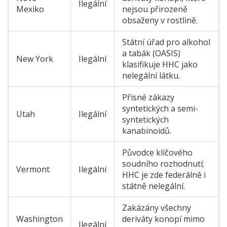
Ilegální
Mexiko
nejsou přirozeně
obsaženy v rostlině.
Státní úřad pro alkohol
a tabák (OASIS)
New York
Ilegální
klasifikuje HHC jako
nelegální látku.
Přísné zákazy
syntetických a semi-
Utah
Ilegální
syntetických
kanabinoidů.
Původce klíčového
soudního rozhodnutí;
Vermont
Ilegální
HHC je zde federálně i
státně nelegální.
Zakázány všechny
Washington
deriváty konopí mimo
Ilegální