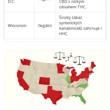
D.C.
CBD s nízkým
obsahem THC.
Široký zákaz
syntetických
Wisconsin
Ilegální
kanabinoidů zahrnuje i
HHC.