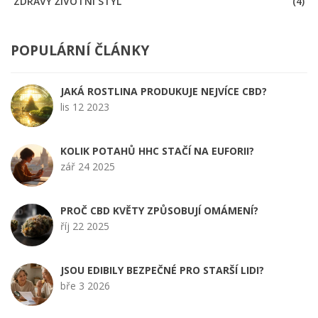
ZDRAVÝ ŽIVOTNÍ STYL
(4)
POPULÁRNÍ ČLÁNKY
JAKÁ ROSTLINA PRODUKUJE NEJVÍCE CBD?
lis 12 2023
KOLIK POTAHŮ HHC STAČÍ NA EUFORII?
zář 24 2025
PROČ CBD KVĚTY ZPŮSOBUJÍ OMÁMENÍ?
říj 22 2025
JSOU EDIBILY BEZPEČNÉ PRO STARŠÍ LIDI?
bře 3 2026