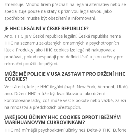
zmenšuje. Mnoho firem přechází na legální alternativy nebo se
specializuje pouze na státy s příznivou legislativou. Jako
spotřebitel musíte být obezřetní a informovaní.
JE HHC LEGÁLNÍ V ČESKÉ REPUBLICE?
Ano, HHC je v České republice legální. Česká republika nemá
HHC na seznamu zakázaných omamných a psychotropních
látek. Produkty jako HHC cookies lze legálně nakupovat a
prodávat, pokud nespadají pod definici léků a jsou určeny pro
rekreační použití dospělými.
MŮŽE MĚ POLICIE V USA ZASTAVIT PRO DRŽENÍ HHC
COOKIES?
Ve státech, kde je HHC ilegální (např. New York, Vermont, Utah),
ano. Držení HHC může být kvalifikováno jako držení
kontrolované látky, což může vést k pokutě nebo vazbě, záleží
na množství a předchozích přestupcích.
JAKÉ JSOU ÚČINKY HHC COOKIES OPROTI BĚŽNÝM
MARIHUANOVÝM CUKROVINKÁM?
HHC má mírnější psychoaktivní účinky než Delta-9 THC. Euforie