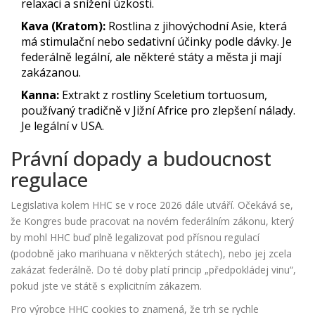
relaxaci a snížení úzkosti.
Kava (Kratom):
Rostlina z jihovýchodní Asie, která
má stimulační nebo sedativní účinky podle dávky. Je
federálně legální, ale některé státy a města ji mají
zakázanou.
Kanna:
Extrakt z rostliny Sceletium tortuosum,
používaný tradičně v Jižní Africe pro zlepšení nálady.
Je legální v USA.
Právní dopady a budoucnost
regulace
Legislativa kolem HHC se v roce 2026 dále utváří. Očekává se,
že Kongres bude pracovat na novém federálním zákonu, který
by mohl HHC buď plně legalizovat pod přísnou regulací
(podobně jako marihuana v některých státech), nebo jej zcela
zakázat federálně. Do té doby platí princip „předpokládej vinu“,
pokud jste ve státě s explicitním zákazem.
Pro výrobce HHC cookies to znamená, že trh se rychle