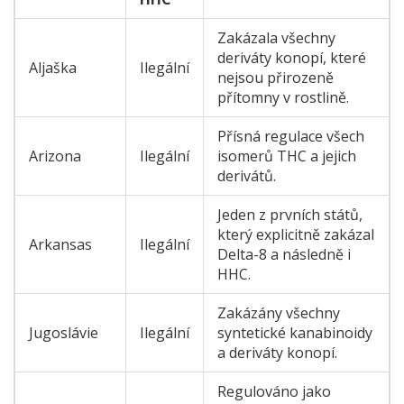
Zakázala všechny
deriváty konopí, které
Aljaška
Ilegální
nejsou přirozeně
přítomny v rostlině.
Přísná regulace všech
Arizona
Ilegální
isomerů THC a jejich
derivátů.
Jeden z prvních států,
který explicitně zakázal
Arkansas
Ilegální
Delta-8 a následně i
HHC.
Zakázány všechny
Jugoslávie
Ilegální
syntetické kanabinoidy
a deriváty konopí.
Regulováno jako