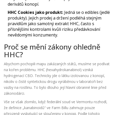
derivátů konopí.
HHC Cookies jako produkt:
Jedná se o edibles (jedlé
produkty). Jejich prodej a držení podléhá stejným
pravidlům jako samotný extrakt HHC, často s
přísnějšími kontrolami kvůli riziku předávkování
nevědomými konzumenty.
Proč se mění zákony ohledně
HHC?
Abychom pochopili mapu zakázaných států, musíme se podívat
na kořen problému. HHC (hexahydrokanabinol) vzniká
hydrogenací CBD. Technicky jde o látku izolovanou z konopí,
nikoliv o čistě syntetickou drogu vyráběnou v laboratoři bez
vazby na rostlinu. To bylo dlouho její hlavní obranné linie před
zákonodárci.
Vše se však zlomilo, když federální soud ve Vermontu rozhodl,
že definice „kanabinoidů“ ve Farm Billu zahrnuje pouze
přirozeně vyskytující se sloučeniny v konopi. Podle tohoto