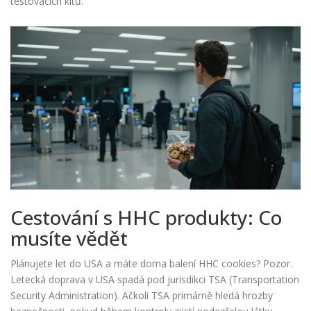
testovacích kitů.
Cestování s HHC produkty: Co
musíte vědět
Plánujete let do USA a máte doma balení HHC cookies? Pozor.
Letecká doprava v USA spadá pod jurisdikci TSA (Transportation
Security Administration). Ačkoli TSA primárně hledá hrozby