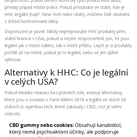
bezpečnosti, pokud během kontroly zjistí podezřelou látku,
předají případ místní policii. Pokud přistáváte ve státě, kde je
HHC ilegální (např. New York nebo Utah), můžete čelit obvinění
z držení kontrolované látky.
Doporučení je jasné: Nikdy nepřepravujte HHC produkty přes
státní hranice v USA, pokud si nejste stoprocentně jisti, že jsou
legální jak v místě odletu, tak v místě příletu. Lepší je si produkty
pořídit až na místě, pokud je to legální, nebo se jim úplně
vyhnout.
Alternativy k HHC: Co je legální
v celých USA?
Pokud hledáte relaxaci bez právních rizik, existují alternativy,
které jsou v souladu s Farm Billem 2018 a legální ve všech 50
státech (s výjimkou těch, které zakázaly i CBD, což je velmi
vzácné).
CBD gummy nebo cookies:
Obsahují kanabidiol,
který nemá psychoaktivní účinky, ale podporuje