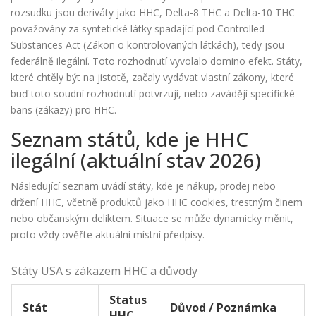
rozsudku jsou deriváty jako HHC, Delta-8 THC a Delta-10 THC
považovány za syntetické látky spadající pod Controlled
Substances Act (Zákon o kontrolovaných látkách), tedy jsou
federálně ilegální. Toto rozhodnutí vyvolalo domino efekt. Státy,
které chtěly být na jistotě, začaly vydávat vlastní zákony, které
buď toto soudní rozhodnutí potvrzují, nebo zavádějí specifické
bans (zákazy) pro HHC.
Seznam států, kde je HHC
ilegální (aktuální stav 2026)
Následující seznam uvádí státy, kde je nákup, prodej nebo
držení HHC, včetně produktů jako HHC cookies, trestným činem
nebo občanským deliktem. Situace se může dynamicky měnit,
proto vždy ověřte aktuální místní předpisy.
Státy USA s zákazem HHC a důvody
Status
Stát
Důvod / Poznámka
HHC