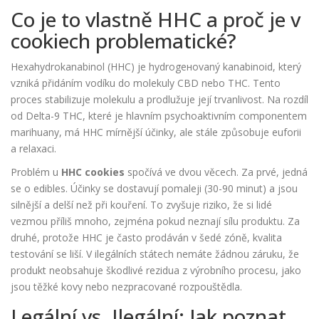
Co je to vlastně HHC a proč je v
cookiech problematické?
Hexahydrokanabinol (HHC)
je
hydrogеноvaný kanabinoid, který
vzniká přidáním vodíku do molekuly CBD nebo THC. Tento
proces stabilizuje molekulu a prodlužuje její trvanlivost
. Na rozdíl
od Delta-9 THC, které je hlavním psychoaktivním componentem
marihuany, má HHC mírnější účinky, ale stále způsobuje euforii
a relaxaci.
Problém u
HHC cookies
spočívá ve dvou věcech. Za prvé, jedná
se o edibles. Účinky se dostavují pomaleji (30-90 minut) a jsou
silnější a delší než při kouření. To zvyšuje riziko, že si lidé
vezmou příliš mnoho, zejména pokud neznají sílu produktu. Za
druhé, protože HHC je často prodáván v šedé zóně, kvalita
testování se liší. V ilegálních státech nemáte žádnou záruku, že
produkt neobsahuje škodlivé rezidua z výrobního procesu, jako
jsou těžké kovy nebo nezpracované rozpouštědla.
Legální vs. Ilegální: Jak poznat