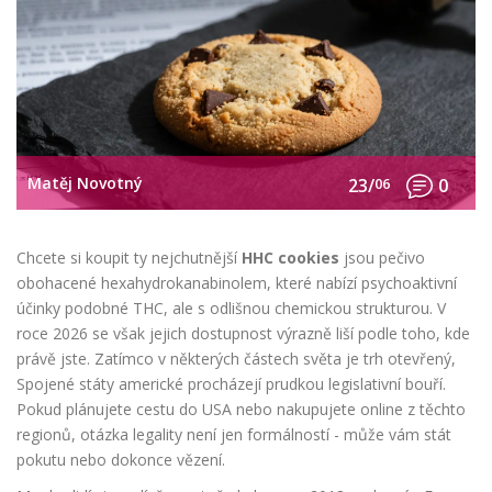
Matěj Novotný
23/
06
0
Chcete si koupit ty nejchutnější
HHC cookies
jsou
pečivo
obohacené hexahydrokanabinolem, které nabízí psychoaktivní
účinky podobné THC, ale s odlišnou chemickou strukturou
. V
roce 2026 se však jejich dostupnost výrazně liší podle toho, kde
právě jste. Zatímco v některých částech světa je trh otevřený,
Spojené státy americké procházejí prudkou legislativní bouří.
Pokud plánujete cestu do USA nebo nakupujete online z těchto
regionů, otázka legality není jen formálností - může vám stát
pokutu nebo dokonce vězení.