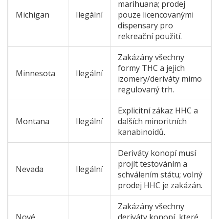
marihuana; prodej
Michigan
Ilegální
pouze licencovanými
dispensary pro
rekreační použití.
Zakázány všechny
formy THC a jejich
Minnesota
Ilegální
izomery/deriváty mimo
regulovaný trh.
Explicitní zákaz HHC a
Montana
Ilegální
dalších minoritních
kanabinoidů.
Deriváty konopí musí
projít testováním a
Nevada
Ilegální
schválením státu; volný
prodej HHC je zakázán.
Zakázány všechny
Nové
deriváty konopí, které