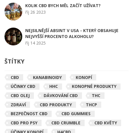
KOLIK CBD BYCH MĚL ZAČÍT UŽÍVAT?
říj 26 2023
NEJSILNĚJŠÍ ABSINT V USA - KTERÝ OBSAHUJE
NEJVYŠŠÍ PROCENTO ALKOHOLU?
říj 14 2025
ŠTÍTKY
CBD
KANABINOIDY
KONOPÍ
ÚČINKY CBD
HHC
KONOPNÉ PRODUKTY
CBD OLEJ
DÁVKOVÁNÍ CBD
THC
ZDRAVÍ
CBD PRODUKTY
THCP
BEZPEČNOST CBD
CBD GUMMIES
CBD PRO PSY
CBD CRUMBLE
CBD KVĚTY
ÚČINKY KONOPÍ
H4CBD