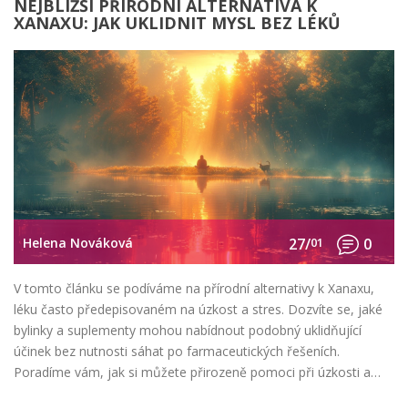
NEJBLIŽŠÍ PŘÍRODNÍ ALTERNATIVA K
XANAXU: JAK UKLIDNIT MYSL BEZ LÉKŮ
Helena Nováková
27/
01
0
V tomto článku se podíváme na přírodní alternativy k Xanaxu,
léku často předepisovaném na úzkost a stres. Dozvíte se, jaké
bylinky a suplementy mohou nabídnout podobný uklidňující
účinek bez nutnosti sáhat po farmaceutických řešeních.
Poradíme vám, jak si můžete přirozeně pomoci při úzkosti a
stresu, a to vše podložené vědeckými studiemi a doporučeními.