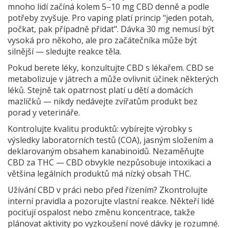
mnoho lidí začíná kolem 5–10 mg CBD denně a podle
potřeby zvyšuje. Pro vaping platí princip "jeden potah,
počkat, pak případně přidat". Dávka 30 mg nemusí být
vysoká pro někoho, ale pro začátečníka může být
silnější — sledujte reakce těla.
Pokud berete léky, konzultujte CBD s lékařem. CBD se
metabolizuje v játrech a může ovlivnit účinek některých
léků. Stejně tak opatrnost platí u dětí a domácích
mazlíčků — nikdy nedávejte zvířatům produkt bez
porad y veterináře.
Kontrolujte kvalitu produktů: vybírejte výrobky s
výsledky laboratorních testů (COA), jasným složením a
deklarovaným obsahem kanabinoidů. Nezaměňujte
CBD za THC — CBD obvykle nezpůsobuje intoxikaci a
většina legálních produktů má nízký obsah THC.
Užívání CBD v práci nebo před řízením? Zkontrolujte
interní pravidla a pozorujte vlastní reakce. Někteří lidé
pociťují ospalost nebo změnu koncentrace, takže
plánovat aktivity po vyzkoušení nové dávky je rozumné.