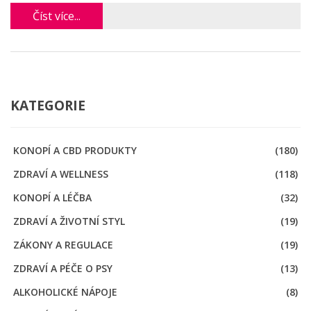
Pokusíme se nabídnout užitečné rady, jak zvládat nepříjemné
Číst více...
pocity pomocí přírodních prostředků.
KATEGORIE
KONOPÍ A CBD PRODUKTY
(180)
ZDRAVÍ A WELLNESS
(118)
KONOPÍ A LÉČBA
(32)
ZDRAVÍ A ŽIVOTNÍ STYL
(19)
ZÁKONY A REGULACE
(19)
ZDRAVÍ A PÉČE O PSY
(13)
ALKOHOLICKÉ NÁPOJE
(8)