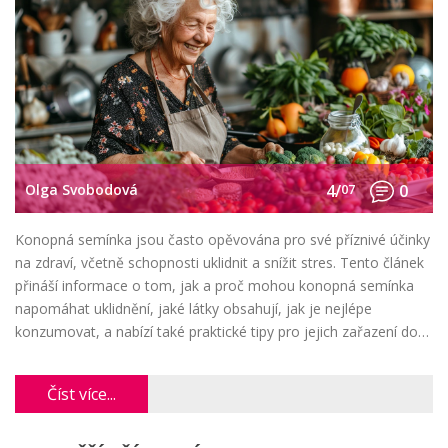
Olga Svobodová
4/
07
0
Konopná semínka jsou často opěvována pro své příznivé účinky
na zdraví, včetně schopnosti uklidnit a snížit stres. Tento článek
přináší informace o tom, jak a proč mohou konopná semínka
napomáhat uklidnění, jaké látky obsahují, jak je nejlépe
konzumovat, a nabízí také praktické tipy pro jejich zařazení do
jídelníčku.
Číst více...