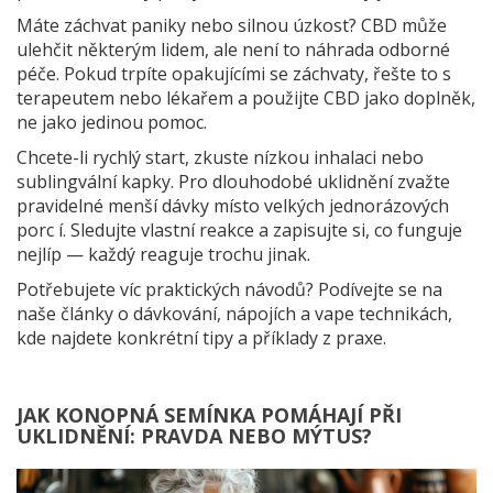
Máte záchvat paniky nebo silnou úzkost? CBD může
ulehčit některým lidem, ale není to náhrada odborné
péče. Pokud trpíte opakujícími se záchvaty, řešte to s
terapeutem nebo lékařem a použijte CBD jako doplněk,
ne jako jedinou pomoc.
Chcete-li rychlý start, zkuste nízkou inhalaci nebo
sublingvální kapky. Pro dlouhodobé uklidnění zvažte
pravidelné menší dávky místo velkých jednorázových
porc í. Sledujte vlastní reakce a zapisujte si, co funguje
nejlíp — každý reaguje trochu jinak.
Potřebujete víc praktických návodů? Podívejte se na
naše články o dávkování, nápojích a vape technikách,
kde najdete konkrétní tipy a příklady z praxe.
JAK KONOPNÁ SEMÍNKA POMÁHAJÍ PŘI
UKLIDNĚNÍ: PRAVDA NEBO MÝTUS?