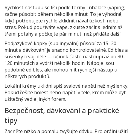
Rychlost nástupu se liší podle formy. Inhalace (vaping)
začne působit během několika minut. To je výhodné,
když potřebujete rychle zklidnit nával úzkosti nebo
stres. Pokud používáte vape, zkuste začít s jedním až
třemi potahy a počkejte pár minut, než přidáte další.
Podjazykové kapky (sublingvální) působí za 15–30
minut a dávkování je snadno kontrolovatelné. Edibles a
sušenky trvají déle — účinek často nastoupí až po 30–
120 minutách a vydrží několik hodin. Nápoje jsou
podobné edibles, ale mohou mít rychlejší nástup u
některých produktů.
Lokální krémy uklidní spíš svalové napětí než myšlenky.
Pokud řešíte bolest nebo napětí v těle, krém může být
užitečný vedle jiných forem.
Bezpečnost, dávkování a praktické
tipy
Začněte nízko a pomalu zvyšujte dávku. Pro orální užití