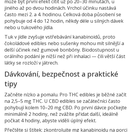
může být první efekt cítit už po 20–30 minutách, u
jiného až po dvou hodinách. Vrchol účinku nastává
často mezi 2. a 4. hodinou. Celková doba působení se
pohybuje od 4 do 12 hodin, někdy déle u silných dávek
nebo u tukového jídla.
Tuk v jídle zvyšuje vstřebávání kanabinoidů, proto
čokoládové edibles nebo sušenky mohou mít silnější a
delší účinek než gumové bonbóny. Bio­dostupnost u
orálního podání je nižší než při inhalaci — čili větší část
látky se rozloží v játrech.
Dávkování, bezpečnost a praktické
tipy
Začněte nízko a pomalu. Pro THC edibles je běžné začít
na 2,5–5 mg THC. U CBD edibles se začátečníci často
pohybují kolem 10–20 mg CBD. Po první dávce počkejte
minimálně 2 hodiny, než zvážíte přidat další, ideálně
počkat 4 hodiny, abyste viděli úplný efekt.
Přečtěte si štítek: zkontrolujte mg kanabinoidu na porci