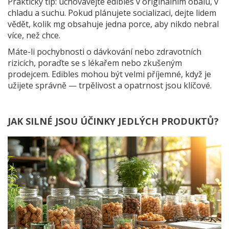
Praktický tip: uchovávejte edibles v originálním obalu, v
chladu a suchu. Pokud plánujete socializaci, dejte lidem
vědět, kolik mg obsahuje jedna porce, aby nikdo nebral
více, než chce.
Máte-li pochybnosti o dávkování nebo zdravotních
rizicích, poraďte se s lékařem nebo zkušeným
prodejcem. Edibles mohou být velmi příjemné, když je
užijete správně — trpělivost a opatrnost jsou klíčové.
JAK SILNÉ JSOU ÚČINKY JEDLÝCH PRODUKTŮ?