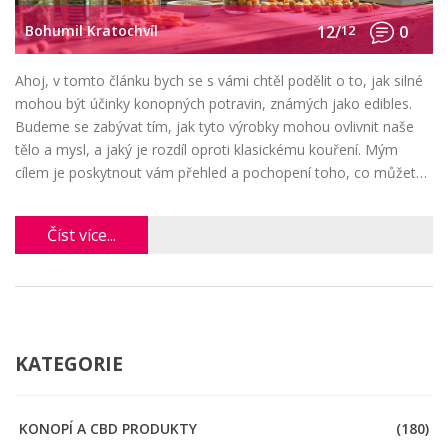
Bohumil Kratochvíl
12/
12
0
Ahoj, v tomto článku bych se s vámi chtěl podělit o to, jak silné
mohou být účinky konopných potravin, známých jako edibles.
Budeme se zabývat tím, jak tyto výrobky mohou ovlivnit naše
tělo a mysl, a jaký je rozdíl oproti klasickému kouření. Mým
cílem je poskytnout vám přehled a pochopení toho, co můžete
od těchto produktů očekávat. Tak pojďme na to!
Číst více...
KATEGORIE
KONOPÍ A CBD PRODUKTY
(180)