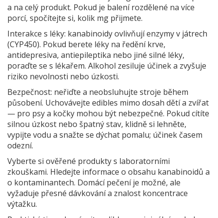
a na celý produkt. Pokud je balení rozdělené na více
porcí, spočítejte si, kolik mg přijmete.
Interakce s léky: kanabinoidy ovlivňují enzymy v játrech
(CYP450). Pokud berete léky na ředění krve,
antidepresiva, antiepileptika nebo jiné silné léky,
poraďte se s lékařem. Alkohol zesiluje účinek a zvyšuje
riziko nevolnosti nebo úzkosti.
Bezpečnost: neřiďte a neobsluhujte stroje během
působení. Uchovávejte edibles mimo dosah dětí a zvířat
— pro psy a kočky mohou být nebezpečné. Pokud cítíte
silnou úzkost nebo špatný stav, klidně si lehněte,
vypijte vodu a snažte se dýchat pomalu; účinek časem
odezní.
Vyberte si ověřené produkty s laboratorními
zkouškami. Hledejte informace o obsahu kanabinoidů a
o kontaminantech. Domácí pečení je možné, ale
vyžaduje přesné dávkování a znalost koncentrace
výtažku.