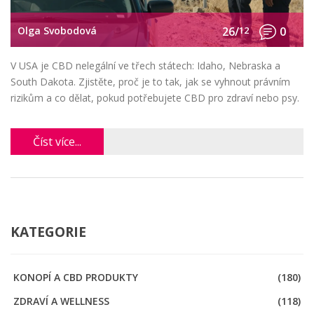
Olga Svobodová
26/
12
0
V USA je CBD nelegální ve třech státech: Idaho, Nebraska a
South Dakota. Zjistěte, proč je to tak, jak se vyhnout právním
rizikům a co dělat, pokud potřebujete CBD pro zdraví nebo psy.
Číst více...
KATEGORIE
KONOPÍ A CBD PRODUKTY
(180)
ZDRAVÍ A WELLNESS
(118)