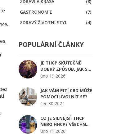
ZDRAVÍ A KRÁSA
(8)
řte
GASTRONOMIE
(7)
ZDRAVÝ ŽIVOTNÍ STYL
(4)
nce.
es,
POPULÁRNÍ ČLÁNKY
í
JE THCP SKUTEČNĚ
DOBRÝ ZPŮSOB, JAK SE
VYSOKO CÍTIT?
úno 19 2026
 bez
JAK VÁM PITÍ CBD MŮŽE
tí
POMOCI UVOLNIT SE?
čec 30 2024
o
CO JE SILNĚJŠÍ: THCP
NEBO HHCP? VŠECHNO,
CO POTŘEBUJETE
úno 11 2026
VĚDĚT O TĚCHTO