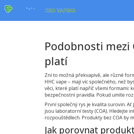
Podobnosti mezi 
platí
Zní to možná překvapivě, ale různé fo
HHC vape – mají víc společného, než bys
věci, které platí napříč všemi formami: 
bezpečnostní pravidla. Pokud umíte rozp
První společný rys je kvalita surovin. A
jsou laboratorní testy (COA). Hledejte
rozpouštědlech. Produkty bez COA by mě
Jak porovnat produkt