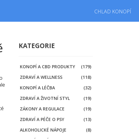
CHLAD KONOPÍ
ě
KATEGORIE
KONOPÍ A CBD PRODUKTY
(179)
ZDRAVÍ A WELLNESS
(118)
po
ale
KONOPÍ A LÉČBA
(32)
ZDRAVÍ A ŽIVOTNÍ STYL
(19)
té
ZÁKONY A REGULACE
(19)
ZDRAVÍ A PÉČE O PSY
(13)
ALKOHOLICKÉ NÁPOJE
(8)