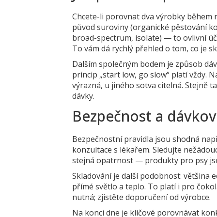
Chcete-li porovnat dva výrobky během m
původ suroviny (organické pěstování kono
broad-spectrum, isolate) — to ovlivní ú
To vám dá rychlý přehled o tom, co je 
Dalším společným bodem je způsob dávkov
princip „start low, go slow“ platí vždy
výrazná, u jiného sotva citelná. Stejně
dávky.
Bezpečnost a dávková
Bezpečnostní pravidla jsou shodná např
konzultace s lékařem. Sledujte nežádoucí
stejná opatrnost — produkty pro psy jso
Skladování je další podobnost: většina e
přímé světlo a teplo. To platí i pro čok
nutná; zjistěte doporučení od výrobce.
Na konci dne je klíčové porovnávat kon