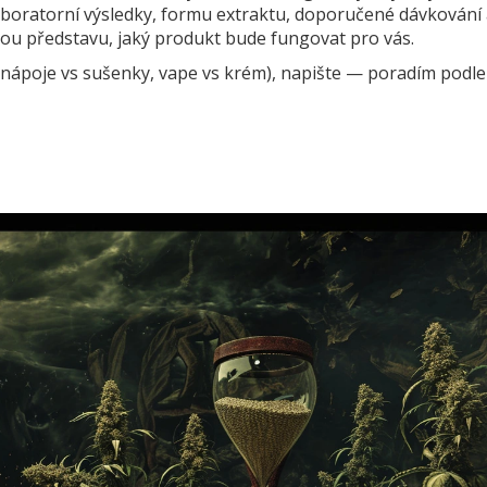
aboratorní výsledky, formu extraktu, doporučené dávkování
ou představu, jaký produkt bude fungovat pro vás.
nápoje vs sušenky, vape vs krém), napište — poradím podle