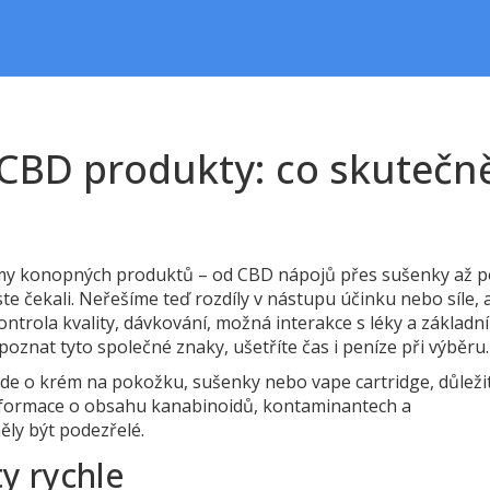
CBD produkty: co skutečn
rmy konopných produktů – od CBD nápojů přes sušenky až 
te čekali. Neřešíme teď rozdíly v nástupu účinku nebo síle, 
kontrola kvality, dávkování, možná interakce s léky a základní
oznat tyto společné znaky, ušetříte čas i peníze při výběru.
ť jde o krém na pokožku, sušenky nebo vape cartridge, důleži
 informace o obsahu kanabinoidů, kontaminantech a
ly být podezřelé.
y rychle