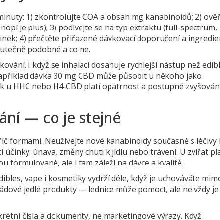
inuty: 1) zkontrolujte COA a obsah mg kanabinoidů; 2) ově
pí je plus); 3) podívejte se na typ extraktu (full-spectrum,
činek; 4) přečtěte přiřazené dávkovací doporučení a ingredie
skutečně podobné a co ne.
ání. I když se inhalací dosahuje rychlejší nástup než edibl
. Například dávka 30 mg CBD může působit u někoho jako
 tak u HHC nebo H4‑CBD platí opatrnost a postupné zvyšován
ní — co je stejné
íč formami. Neužívejte nové kanabinoidy současně s léčivy
 účinky: únava, změny chuti k jídlu nebo trávení. U zvířat pla
u formulované, ale i tam záleží na dávce a kvalitě.
dibles, vape i kosmetiky vydrží déle, když je uchováváte mim
oládové jedlé produkty — lednice může pomoct, ale ne vždy je
krétní čísla a dokumenty, ne marketingové výrazy. Když