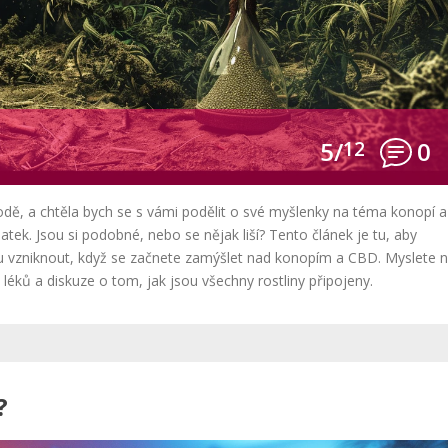
5/
12
0
odě, a chtěla bych se s vámi podělit o své myšlenky na téma konopí a
ek. Jsou si podobné, nebo se nějak liší? Tento článek je tu, aby
u vzniknout, když se začnete zamýšlet nad konopím a CBD. Myslete n
léků a diskuze o tom, jak jsou všechny rostliny připojeny.
?