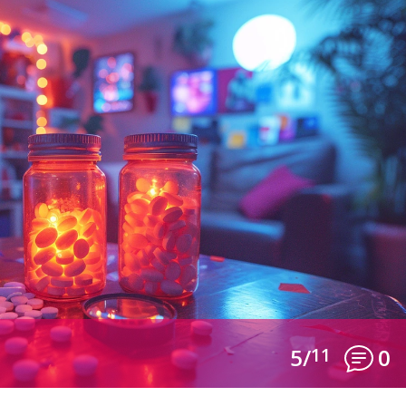
5/
11
0