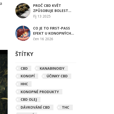
 a
KANABINOIDECH
PROČ CBD KVĚT
ZPŮSOBUJE BOLEST
HLAVY? - PŘÍČINY A
říj 13 2025
ŘEŠENÍ
CO JE TO FIRST-PASS
EFEKT U KONOPNÝCH
EDIBLES? VYSVĚTLENÍ A
čen 16 2026
TIPY
ŠTÍTKY
CBD
KANABINOIDY
KONOPÍ
ÚČINKY CBD
HHC
KONOPNÉ PRODUKTY
CBD OLEJ
DÁVKOVÁNÍ CBD
THC