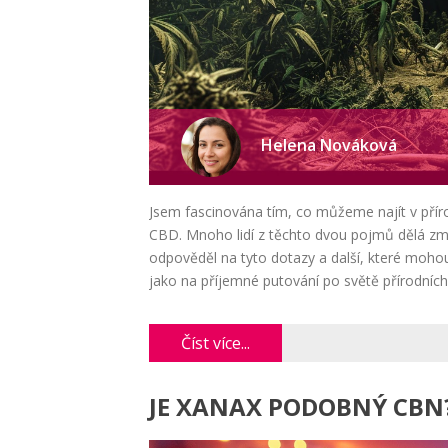
Helena Nováková
Jsem fascinována tím, co můžeme najít v přír
CBD. Mnoho lidí z těchto dvou pojmů dělá zmat
odpověděl na tyto dotazy a další, které moho
jako na příjemné putování po světě přírodních 
Číst více...
JE XANAX PODOBNÝ CBN