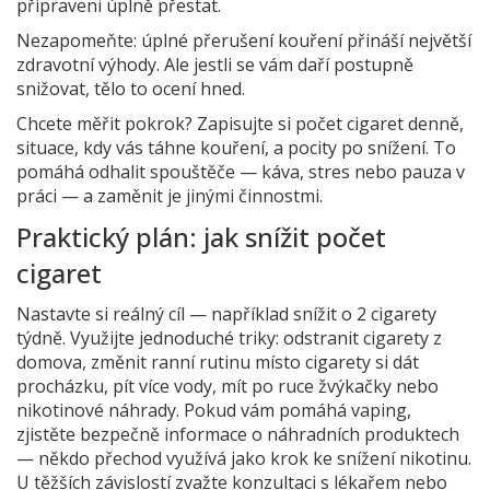
připraveni úplně přestat.
Nezapomeňte: úplné přerušení kouření přináší největší
zdravotní výhody. Ale jestli se vám daří postupně
snižovat, tělo to ocení hned.
Chcete měřit pokrok? Zapisujte si počet cigaret denně,
situace, kdy vás táhne kouření, a pocity po snížení. To
pomáhá odhalit spouštěče — káva, stres nebo pauza v
práci — a zaměnit je jinými činnostmi.
Praktický plán: jak snížit počet
cigaret
Nastavte si reálný cíl — například snížit o 2 cigarety
týdně. Využijte jednoduché triky: odstranit cigarety z
domova, změnit ranní rutinu místo cigarety si dát
procházku, pít více vody, mít po ruce žvýkačky nebo
nikotinové náhrady. Pokud vám pomáhá vaping,
zjistěte bezpečně informace o náhradních produktech
— někdo přechod využívá jako krok ke snížení nikotinu.
U těžších závislostí zvažte konzultaci s lékařem nebo