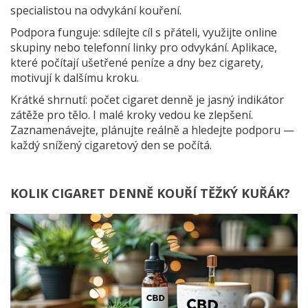
specialistou na odvykání kouření.
Podpora funguje: sdílejte cíl s přáteli, využijte online
skupiny nebo telefonní linky pro odvykání. Aplikace,
které počítají ušetřené peníze a dny bez cigarety,
motivují k dalšímu kroku.
Krátké shrnutí: počet cigaret denně je jasný indikátor
zátěže pro tělo. I malé kroky vedou ke zlepšení.
Zaznamenávejte, plánujte reálně a hledejte podporu —
každý snížený cigaretový den se počítá.
KOLIK CIGARET DENNĚ KOUŘÍ TĚŽKÝ KUŘÁK?