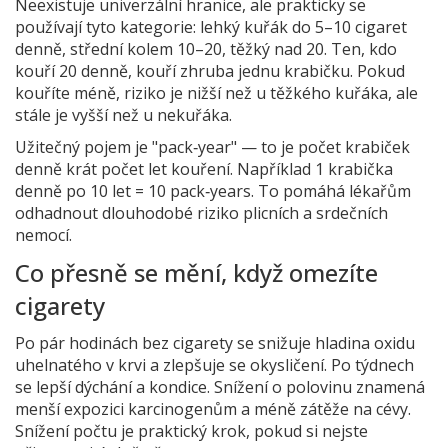
Neexistuje univerzální hranice, ale prakticky se
používají tyto kategorie: lehký kuřák do 5–10 cigaret
denně, střední kolem 10–20, těžký nad 20. Ten, kdo
kouří 20 denně, kouří zhruba jednu krabičku. Pokud
kouříte méně, riziko je nižší než u těžkého kuřáka, ale
stále je vyšší než u nekuřáka.
Užitečný pojem je "pack‑year" — to je počet krabiček
denně krát počet let kouření. Například 1 krabička
denně po 10 let = 10 pack‑years. To pomáhá lékařům
odhadnout dlouhodobé riziko plicních a srdečních
nemocí.
Co přesně se mění, když omezíte
cigarety
Po pár hodinách bez cigarety se snižuje hladina oxidu
uhelnatého v krvi a zlepšuje se okysličení. Po týdnech
se lepší dýchání a kondice. Snížení o polovinu znamená
menší expozici karcinogenům a méně zátěže na cévy.
Snížení počtu je praktický krok, pokud si nejste