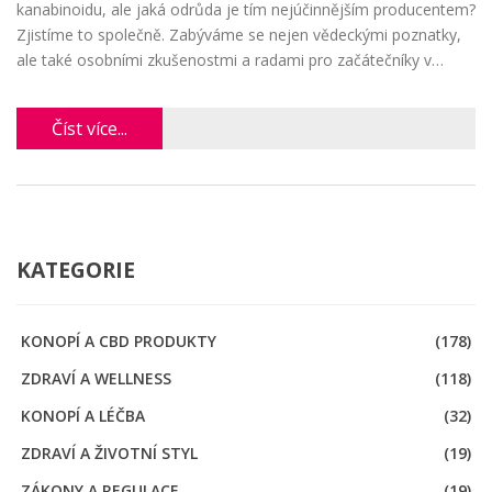
kanabinoidu, ale jaká odrůda je tím nejúčinnějším producentem?
Zjistíme to společně. Zabýváme se nejen vědeckými poznatky,
ale také osobními zkušenostmi a radami pro začátečníky v
oblasti pěstování konopí pro výrobu CBD. Budeme se věnovat
také tomu, jak optimalizovat podmínky pro pěstování a
Číst více...
zvyšování výnosů CBD.
KATEGORIE
KONOPÍ A CBD PRODUKTY
(178)
ZDRAVÍ A WELLNESS
(118)
KONOPÍ A LÉČBA
(32)
ZDRAVÍ A ŽIVOTNÍ STYL
(19)
ZÁKONY A REGULACE
(19)