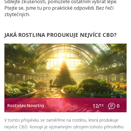
Sdílejte zkušenosti, pomůžete ostatním vybrat lépe.
Ptejte se, jsme tu pro praktické odpovědi. Bez řečí
zbytečných.
JAKÁ ROSTLINA PRODUKUJE NEJVÍCE CBD?
Rostislav Novotný
12/
11
0
V tomto příspěvku se zaměříme na rostlinu, která produkuje
nejvíce CBD. Konopí je významným zdrojem tohoto přírodního