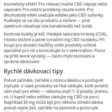
kosmetický efekt? Pro relaxaci zvažte CBD nápoje nebo
vapování. Pro místní problémy zkuste krém. Pro
dlouhodobý efekt uvažujte edibles jako CBD sušenky.
Podívejte se na sílu produktu a složení — plné
spektrum obsahuje více kanabinoidů než izolát.
Kontrola kvality je klíč. Hledejte laboratorní testy (COA),
čistotu složení a jasné označení mg CBD na dávku. Při
koupi pro domácí mazlíčky volte produkty určené
speciálně pro ně a konzultujte to s veterinářem. Pozor
na příliš levné výrobky — často chybí testování a
správné dávkování.
Rychlé dávkovací tipy
Pokud začínáte, začněte s nízkou dávkou a postupně
zvyšujte. U vape produktu se říká: sledujte, kolik potahů
vám stačí pro efekt — někomu stačí 1–3 potahy, jinému
víc. U kapslí nebo edibles sledujte mg CBD na porci.
Například 30 mg může být pro někoho střední dávka;
pokud nejste jisti, začněte na polovině a pozorujte