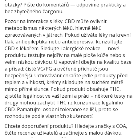
otázky? Pište do komentářů — odpovíme prakticky a
bez zbytečného žargonu.
Pozor na interakce s léky: CBD může ovlivnit
metabolismus některých léků, hlavně léků
zpracovávaných v játrech. Pokud užíváte léky na krevní
tlak, antiepileptika nebo antidepresiva, konzultujte
CBD s lékařem. Sledujte i alergické reakce — nové
produktu testujte nejdřív na malé ploše kůže nebo s
velmi nízkou dávkou. U vapování dbejte na kvalitu baze
a přísad; čisté VG/PG a ověřené příchutě jsou
bezpečnější. Uchovávání: chraňte jedlé produkty před
teplem a vlhkostí, krémy skladujte na suchém místě
mimo přímé slunce. Pokud produkt obsahuje THC,
zjistěte legálnost ve vaší zemi a práci – některé testy na
drogy mohou zachytit THC i z konzumace legálního
CBD. Pamatujte: osobní tolerance se liší, proto se
rozhodujte podle vlastních zkušeností.
Chcete doporučení produktu? Hledejte značky s COA,
čtěte recenze uživatelů a začínejte s malou dávkou.