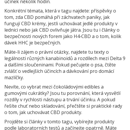
účinek několik hodin.
Konkrétní témata, která v tagu najdete: příspěvky o
tom, zda CBD pomáhá při záchvatech paniky, jak
fungují CBD krémy, jestli uchovávat jedlé produkty v
lednici nebo jak CBD ovlivňuje játra. Jsou tu i články o
bezpečnosti nových forem jako H4‑CBD a o tom, kolik
dávek HHC je bezpečných.
Máte-li zájem o právní otázky, najdete tu texty o
legálnosti různých kanabinoidů a rozdílech mezi Delta 9
a dalšími sloučeninami. Pokud pečujete o psa, čtěte
zvlášť o vedlejších účincích a dávkování pro domácí
mazlíčky.
Nevíte, co vybrat mezi čokoládovými edibles a
gumovými cukrátky? Jsou tu porovnání, která vysvětlí
rozdíly v rychlosti nástupu a trvání účinku. A pokud
řešíte chuť nebo skladování, přečtěte si praktické rady
o tom, jak uchovávat CBD produkty.
Projděte si články v tomto tagu, vybírejte produkty
podle laboratorních testů a začínejte opatrně. Máte