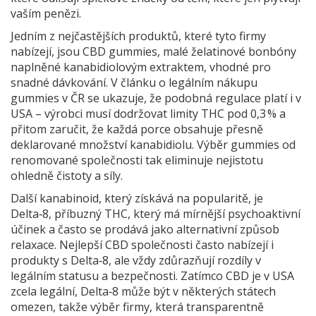
vaším penězi.
Jedním z nejčastějších produktů, které tyto firmy
nabízejí, jsou
CBD gummies
,
malé želatinové bonbóny
naplněné kanabidiolovým extraktem, vhodné pro
snadné dávkování
. V článku o legálním nákupu
gummies v ČR se ukazuje, že podobná regulace platí i v
USA – výrobci musí dodržovat limity THC pod 0,3 % a
přitom zaručit, že každá porce obsahuje přesně
deklarované množství kanabidiolu. Výběr gummies od
renomované společnosti tak eliminuje nejistotu
ohledně čistoty a síly.
Další kanabinoid, který získává na popularitě, je
Delta‑8
,
příbuzný THC, který má mírnější psychoaktivní
účinek a často se prodává jako alternativní způsob
relaxace
. Nejlepší CBD společnosti často nabízejí i
produkty s Delta‑8, ale vždy zdůrazňují rozdíly v
legálním statusu a bezpečnosti. Zatímco CBD je v USA
zcela legální, Delta‑8 může být v některých státech
omezen, takže výběr firmy, která transparentně