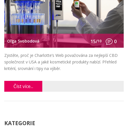
Olga Svobodová
15/
10
0
Zjistěte, proč je Charlotte’s Web považována za nejlepší CBD
společnost v USA a jaké kosmetické produkty nabízí. Přehled
kritérií, srovnání i tipy na výběr.
Číst více...
KATEGORIE