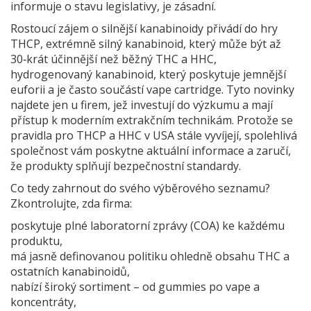
informuje o stavu legislativy, je zásadní.
Rostoucí zájem o silnější kanabinoidy přivádí do hry
THCP
,
extrémně silný kanabinoid, který může být až
30‑krát účinnější než běžný THC
a
HHC
,
hydrogenovaný kanabinoid, který poskytuje jemnější
euforii a je často součástí vape cartridge
. Tyto novinky
najdete jen u firem, jež investují do výzkumu a mají
přístup k moderním extrakčním technikám. Protože se
pravidla pro THCP a HHC v USA stále vyvíjejí, spolehlivá
společnost vám poskytne aktuální informace a zaručí,
že produkty splňují bezpečnostní standardy.
Co tedy zahrnout do svého výběrového seznamu?
Zkontrolujte, zda firma:
poskytuje plné laboratorní zprávy (COA) ke každému
produktu,
má jasně definovanou politiku ohledně obsahu THC a
ostatních kanabinoidů,
nabízí široký sortiment – od gummies po vape a
koncentráty,