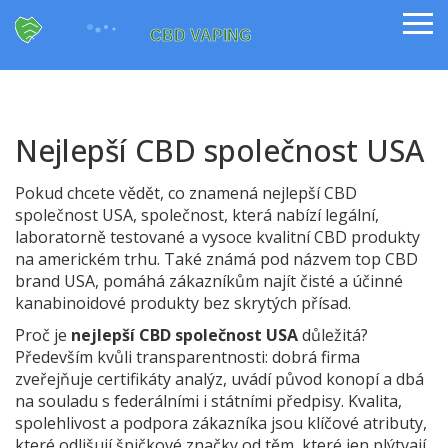
Nejlepší CBD společnost USA
Pokud chcete vědět, co znamená
nejlepší CBD
společnost USA
,
společnost, která nabízí legální,
laboratorně testované a vysoce kvalitní CBD produkty
na americkém trhu
. Také známá pod názvem
top CBD
brand USA
, pomáhá zákazníkům najít čisté a účinné
kanabinoidové produkty bez skrytých přísad.
Proč je
nejlepší CBD společnost USA
důležitá?
Především kvůli transparentnosti: dobrá firma
zveřejňuje certifikáty analýz, uvádí původ konopí a dbá
na souladu s federálními i státními předpisy. Kvalita,
spolehlivost a podpora zákazníka jsou klíčové atributy,
které odlišují špičkové značky od těm, které jen plýtvají