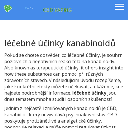
léčebné účinky kanabinoidů
Pokud se chcete dozvědět, co
léčebné účinky
,
je souhrn
pozitivních a negativních reakcí těla na kanabinoidy
.
Also known as
terapeutické účinky
, it offers insight into
how these substances can pomoci při různých
zdravotních stavech.
V následujícím úvodu rozepíšeme,
jaké konkrétní efekty můžete očekávat, a ukážeme, kde
najdete podrobnější informace.
léčebné účinky
jsou
dnes tématem mnoha studií i osobních zkušeností.
Jedním z nejčastěji zmiňovaných kanabinoidů je
CBD
,
kanabidiol, který nevyvolává psychoaktivní stav
. CBD
poskytuje protizánětlivé a analgetické účinky,
podporuje relaxaci a může pomoci regulovat úzkost.