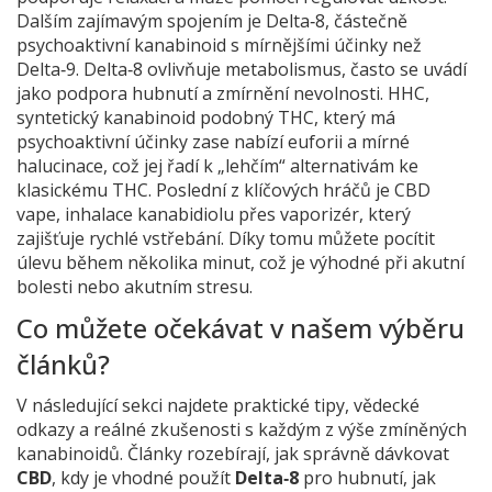
Dalším zajímavým spojením je
Delta‑8
,
částečně
psychoaktivní kanabinoid s mírnějšími účinky než
Delta‑9
. Delta‑8 ovlivňuje metabolismus, často se uvádí
jako podpora hubnutí a zmírnění nevolnosti.
HHC
,
syntetický kanabinoid podobný THC, který má
psychoaktivní účinky
zase nabízí euforii a mírné
halucinace, což jej řadí k „lehčím“ alternativám ke
klasickému THC. Poslední z klíčových hráčů je
CBD
vape
,
inhalace kanabidiolu přes vaporizér, který
zajišťuje rychlé vstřebání
. Díky tomu můžete pocítit
úlevu během několika minut, což je výhodné při akutní
bolesti nebo akutním stresu.
Co můžete očekávat v našem výběru
článků?
V následující sekci najdete praktické tipy, vědecké
odkazy a reálné zkušenosti s každým z výše zmíněných
kanabinoidů. Články rozebírají, jak správně dávkovat
CBD
, kdy je vhodné použít
Delta‑8
pro hubnutí, jak