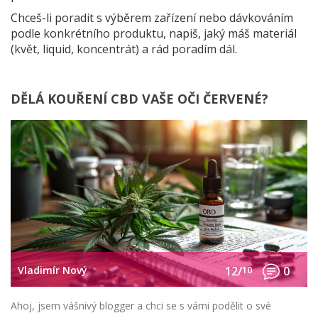
Chceš-li poradit s výběrem zařízení nebo dávkováním
podle konkrétního produktu, napiš, jaký máš materiál
(květ, liquid, koncentrát) a rád poradím dál.
DĚLÁ KOUŘENÍ CBD VAŠE OČI ČERVENÉ?
Vladimír Nový
12/
10
0
Ahoj, jsem vášnivý blogger a chci se s vámi podělit o své