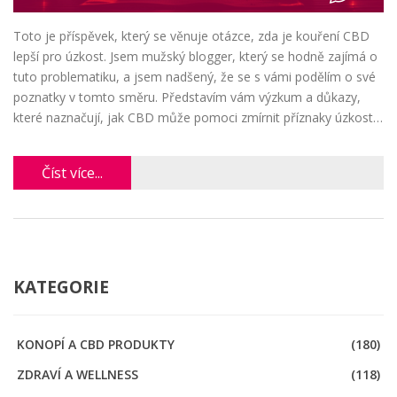
Toto je příspěvek, který se věnuje otázce, zda je kouření CBD
lepší pro úzkost. Jsem mužský blogger, který se hodně zajímá o
tuto problematiku, a jsem nadšený, že se s vámi podělím o své
poznatky v tomto směru. Představím vám výzkum a důkazy,
které naznačují, jak CBD může pomoci zmírnit příznaky úzkosti.
Budu se také zabývat bezpečností a možnými vedlejšími účinky
kouření CBD. Snažím se s vámi sdílet jen ty nejpřesnější a
Číst více...
nejobjektivnější informace.
KATEGORIE
KONOPÍ A CBD PRODUKTY
(180)
ZDRAVÍ A WELLNESS
(118)