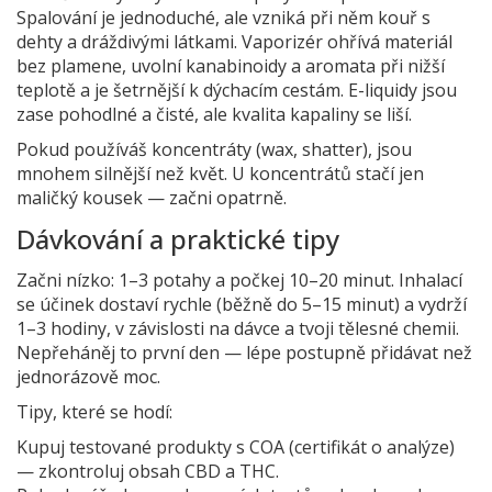
Spalování je jednoduché, ale vzniká při něm kouř s
dehty a dráždivými látkami. Vaporizér ohřívá materiál
bez plamene, uvolní kanabinoidy a aromata při nižší
teplotě a je šetrnější k dýchacím cestám. E-liquidy jsou
zase pohodlné a čisté, ale kvalita kapaliny se liší.
Pokud používáš koncentráty (wax, shatter), jsou
mnohem silnější než květ. U koncentrátů stačí jen
maličký kousek — začni opatrně.
Dávkování a praktické tipy
Začni nízko: 1–3 potahy a počkej 10–20 minut. Inhalací
se účinek dostaví rychle (běžně do 5–15 minut) a vydrží
1–3 hodiny, v závislosti na dávce a tvoji tělesné chemii.
Nepřeháněj to první den — lépe postupně přidávat než
jednorázově moc.
Tipy, které se hodí:
Kupuj testované produkty s COA (certifikát o analýze)
— zkontroluj obsah CBD a THC.