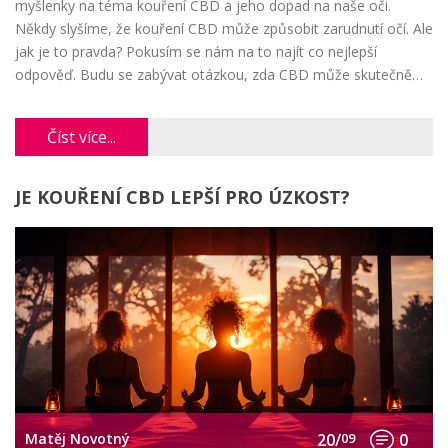
myšlenky na téma kouření CBD a jeho dopad na naše oči.
Někdy slyšíme, že kouření CBD může způsobit zarudnutí očí. Ale
jak je to pravda? Pokusím se nám na to najít co nejlepší
odpověď. Budu se zabývat otázkou, zda CBD může skutečně
způsobit zarudnutí očí, a jaký je vlastně dopad kouření CBD na
naše zdraví.
Číst více...
JE KOUŘENÍ CBD LEPŠÍ PRO ÚZKOST?
Matěj Novotný
20/
09
0