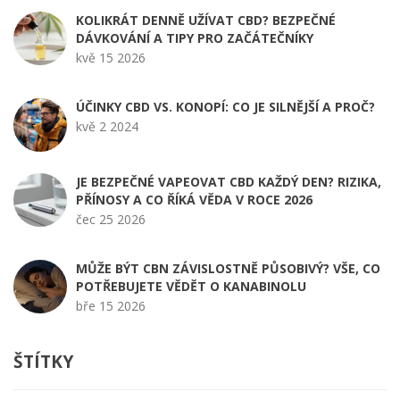
KOLIKRÁT DENNĚ UŽÍVAT CBD? BEZPEČNÉ
DÁVKOVÁNÍ A TIPY PRO ZAČÁTEČNÍKY
kvě 15 2026
ÚČINKY CBD VS. KONOPÍ: CO JE SILNĚJŠÍ A PROČ?
kvě 2 2024
JE BEZPEČNÉ VAPEOVAT CBD KAŽDÝ DEN? RIZIKA,
PŘÍNOSY A CO ŘÍKÁ VĚDA V ROCE 2026
čec 25 2026
MŮŽE BÝT CBN ZÁVISLOSTNĚ PŮSOBIVÝ? VŠE, CO
POTŘEBUJETE VĚDĚT O KANABINOLU
bře 15 2026
ŠTÍTKY