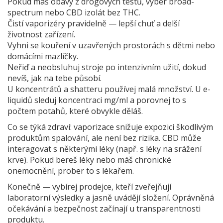
Pokud máš obavy z drogových testů, vyber broad-
spectrum nebo CBD izolát bez THC.
Čistí vaporizéry pravidelně — lepší chuť a delší
životnost zařízení.
Vyhni se kouření v uzavřených prostorách s dětmi nebo
domácími mazlíčky.
Neřiď a neobsluhuj stroje po intenzivním užití, dokud
nevíš, jak na tebe působí.
U koncentrátů a shatteru používej malá množství. U e-
liquidů sleduj koncentraci mg/ml a porovnej to s
počtem potahů, které obvykle děláš.
Co se týká zdraví: vaporizace snižuje expozici škodlivým
produktům spalování, ale není bez rizika. CBD může
interagovat s některými léky (např. s léky na srážení
krve). Pokud bereš léky nebo máš chronické
onemocnění, prober to s lékařem.
Konečně — vybírej prodejce, kteří zveřejňují
laboratorní výsledky a jasně uvádějí složení. Oprávněná
očekávání a bezpečnost začínají u transparentnosti
produktu.