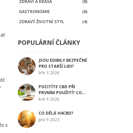
ZDRAVÍ A KRÁSA
(8)
GASTRONOMIE
(6)
ZDRAVÝ ŽIVOTNÍ STYL
(4)
kat
POPULÁRNÍ ČLÁNKY
JSOU EDIBILY BEZPEČNÉ
PRO STARŠÍ LIDI?
bře 3 2026
ášť
á
POCITÍTE CBD PŘI
PRVNÍM POUŽITÍ? CO
OČEKÁVAT A JAK
kvě 9 2026
SPRÁVNĚ ZAČÍT
CO DĚLÁ H4CBD?
pro 9 2023
ěs s