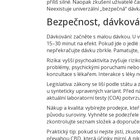
příliš silné. Naopak zkušení uživatelé č
Neexistuje univerzální „bezpečná“ dávka
Bezpečnost, dávkování
Dávkování: začněte s malou dávkou. U 
15–30 minut na efekt. Pokud jde o jedl
nepřekračujte dávku zbrkle. Pamatujte
Rizika: vyšší psychoaktivita zvyšuje riz
problémy, psychickými poruchami nebo u
konzultace s lékařem. Interakce s léky
Legislativa: zákony se liší podle státu 
u synteticky upravených variant. Před n
aktuální laboratorní testy (COA) potvrzuj
Nákup a kvalita: vybírejte prodejce, kteř
původu suroviny. Vyhněte se podezřele 
zkontrolujte seznam složek a doporuče
Praktický tip: pokud si nejste jistí, z
převahou CBD, která účinky mírní. A nik