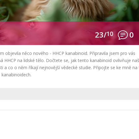
23/
10
0
m objevila něco nového - HHCP kanabinoid. Připravila jsem pro vás
á HHCP na lidské tělo. Dočtete se, jak tento kanabinoid ovlivňuje naš
ti a co o něm říkají nejnovější vědecké studie. Připojte se ke mně na
o kanabinoidech.