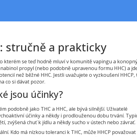
 stručně a prakticky
, o kterém se teď hodně mluví v komunitě vapingu a konopn
nabinol propyl (nebo podobně upravenou formu HHC) a jd
otencií než běžné HHC. Jestli uvažujete o vyzkoušení HHCP, 
a co si dávat pozor.
ké jsou účinky?
m podobně jako THC a HHC, ale bývá silnější. Uživatelé
 psychoaktivní účinky a někdy i prodlouženou dobu trvání. Typi
tí, zvýšená chuť k jídlu a někdy sucho v ústech nebo závrať.
iduální. Kdo má nízkou toleranci k THC, může HHCP považovat