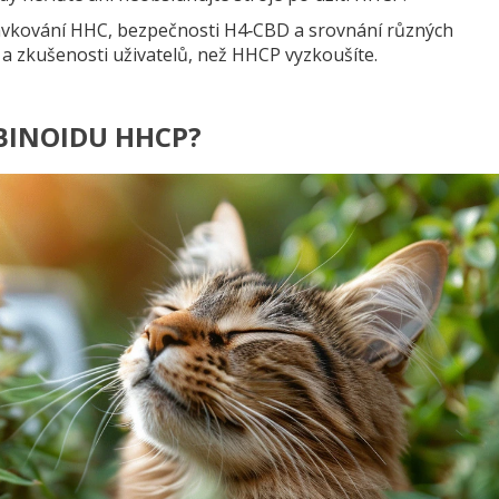
dávkování HHC, bezpečnosti H4‑CBD a srovnání různých
 a zkušenosti uživatelů, než HHCP vyzkoušíte.
BINOIDU HHCP?