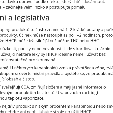
asto dávku upravují podle efektu, který chtějí dosáhnout.
 – začínejte velmi nízko a postupujte pomalu.
 a legislativa
vaping produktů to často znamená 1–2 krátké potahy a poč
é produkty, účinek může nastoupit až po 1–2 hodinách, proto
, že HHCP může být silnější než běžné THC nebo HHC.
iko úzkosti, paniky nebo nevolnosti. Lidé s kardiovaskulárními
žívající některé léky by HHCP ideálně neměli užívat bez
 není dostatečně prozkoumaná.
a země. U některých kanabinoidů vzniká právní šedá zóna, zvl
ákupem si ověřte místní pravidla a ujistěte se, že produkt m
ící obsah a čistotu.
í zveřejňují COA, zmiňují složení a mají jasné informace o
levným produktům bez testů. U vapovacích cartridgí
nou teplotu vaporizace.
kuste nejdřív produkt s nízkým procentem kanabinoidu nebo sm
dy neřiďte ani neobsluhujte stroje po užití HHCP.