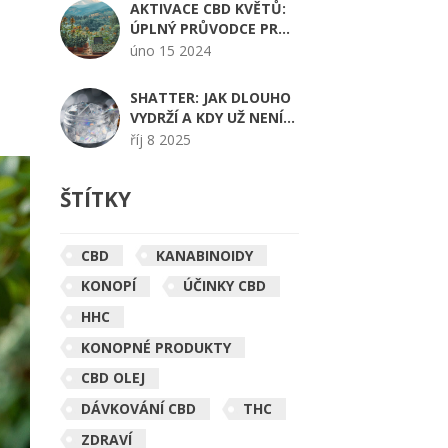
AKTIVACE CBD KVĚTŮ:
ÚPLNÝ PRŮVODCE PRO
ZAČÁTEČNÍKY
úno 15 2024
SHATTER: JAK DLOUHO
VYDRŽÍ A KDY UŽ NENÍ
BEZPEČNÝ?
říj 8 2025
ŠTÍTKY
CBD
KANABINOIDY
KONOPÍ
ÚČINKY CBD
HHC
KONOPNÉ PRODUKTY
CBD OLEJ
DÁVKOVÁNÍ CBD
THC
ZDRAVÍ