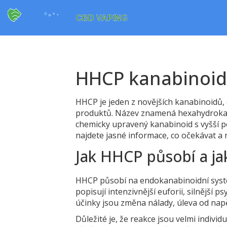
HHCP kanabinoid:
HHCP je jeden z novějších kanabinoidů
produktů. Název znamená hexahydroka
chemicky upravený kanabinoid s vyšší p
najdete jasné informace, co očekávat a n
Jak HHCP působí a ja
HHCP působí na endokanabinoidní systé
popisují intenzivnější euforii, silnější
účinky jsou změna nálady, úleva od napě
Důležité je, že reakce jsou velmi indiv