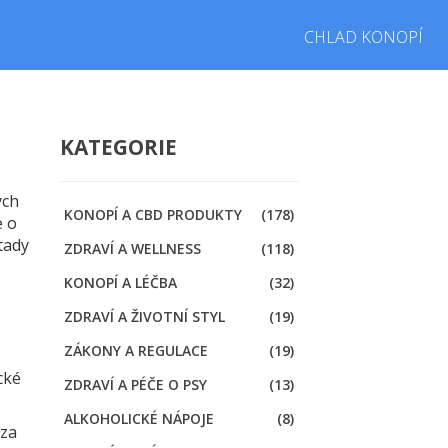
CHLAD KONOPÍ
KATEGORIE
ých
KONOPÍ A CBD PRODUKTY
(178)
e o
tady
ZDRAVÍ A WELLNESS
(118)
KONOPÍ A LÉČBA
(32)
ZDRAVÍ A ŽIVOTNÍ STYL
(19)
ZÁKONY A REGULACE
(19)
cké
ZDRAVÍ A PÉČE O PSY
(13)
ALKOHOLICKÉ NÁPOJE
(8)
 za