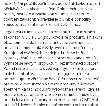
po každém použití, začínejte s poloviční dávkou oproti
očekávání a zapisujte si efekt. Pokud máte citlivou
reakci, zastavte a zvažte konzultaci s lékařem. Při
dodržení základních pravidel je crumble pohodlný
způsob, jak získat intenzivní CBD zkušenost.
Legálnost crumble závisí na obsahu THC a místních
zákonech. V EU a v ČR jsou povolené produkty s nízkým
obsahem THC do hranice stanovené zákonem, ale
pravidla se mění, takže vždy ověřte místní předpisy.
Kupujte od ověřených prodejců, kteří zveřejňují
výsledky testů a jasně uvádějí procenta kanabinoidů.
Vyhněte se levným produktům bez informací o složení.
Pokud míříte na cestu s cbd vapingem, zkuste nejprve
malé balení, abyste zjistili, jak reagujete, a teprve
potom kupujte větší množství. Čtěte recenze uživatelů,
ptejte se v komunitách a zvažte produkty s širokým
spektrem kanabinoidů pro vyrovnanější efekt. Když se
budete chovat opatrně a vědomě, crumble může být
praktická a chutná forma koncentrovaného CBD. Máte
otázky? Hledejte články na našem webu nebo napište