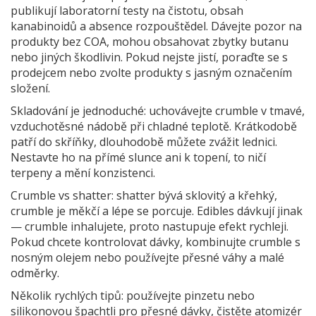
publikují laboratorní testy na čistotu, obsah
kanabinoidů a absence rozpouštědel. Dávejte pozor na
produkty bez COA, mohou obsahovat zbytky butanu
nebo jiných škodlivin. Pokud nejste jistí, poraďte se s
prodejcem nebo zvolte produkty s jasným označením
složení.
Skladování je jednoduché: uchovávejte crumble v tmavé,
vzduchotěsné nádobě při chladné teplotě. Krátkodobě
patří do skříňky, dlouhodobě můžete zvážit lednici.
Nestavte ho na přímé slunce ani k topení, to ničí
terpeny a mění konzistenci.
Crumble vs shatter: shatter bývá sklovitý a křehký,
crumble je měkčí a lépe se porcuje. Edibles dávkují jinak
— crumble inhalujete, proto nastupuje efekt rychleji.
Pokud chcete kontrolovat dávky, kombinujte crumble s
nosným olejem nebo používejte přesné váhy a malé
odměrky.
Několik rychlých tipů: používejte pinzetu nebo
silikonovou špachtli pro přesné dávky, čistěte atomizér