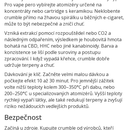
Pro vape pero vybírejte atomizéry určené na
koncentráty nebo cartridge s keramikou. Neklobente
crumble přímo na žhavou spirálku u běžných e-cigaret,
může to být nebezpečné a zničí chuť.
Vzniká extrakcí pomocí rozpouštědel nebo CO2 a
následným odpařením, výsledkem je houbovitá hmota
bohatá na CBD, HHC nebo jiné kanabinoidy. Barva a
konzistence se liší podle suroviny a postupu
zpracování. I když vypadá křehce, crumble dobře
udržuje terpeny a chuť.
Dávkování je klíč. Začněte velmi malou dávkou a
počkejte efekt 10 až 30 minut. Pro jemnější zážitek
volte nižší teploty kolem 300–350°C při dabu, nebo
200–250°C u specializovaných atomizérů. Vyšší teploty
rychleji vypaří látky, ale také redukují terpeny a zvyšují
riziko nežádoucích vedlejších produktů.
Bezpečnost
Začíná u zdroje. Kupujte crumble od výrobců, kteří