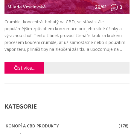
Milada Veselovská
29/
02
0
Crumble, koncentrát bohatý na CBD, se stává stále
populárnějším způsobem konzumace pro jeho silné účinky a
výraznou chuť. Tento článek provádí čtenáře krok za krokem
procesem kouření crumble, ať už samostatně nebo s použitím
vaporizéru, přináší tipy na zlepšení zážitku a upozorňuje na
důležité bezpečnostní pokyny.
Číst více...
KATEGORIE
KONOPÍ A CBD PRODUKTY
(178)