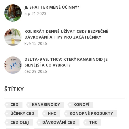
JE SHATTER MÉNĚ ÚČINNÝ?
srp 21 2023
KOLIKRÁT DENNĚ UŽÍVAT CBD? BEZPEČNÉ
DÁVKOVÁNÍ A TIPY PRO ZAČÁTEČNÍKY
kvě 15 2026
DELTA-9 VS. THCV: KTERÝ KANABINOID JE
SILNĚJŠÍ A CO VYBRAT?
čec 29 2026
ŠTÍTKY
CBD
KANABINOIDY
KONOPÍ
ÚČINKY CBD
HHC
KONOPNÉ PRODUKTY
CBD OLEJ
DÁVKOVÁNÍ CBD
THC