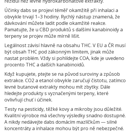
reziduí než levné hydrokarbonátové extrakty.
Účinky dabs se projeví téměř okamžitě při inhalaci a
obvykle trvají 1–3 hodiny. Rychlý nástup znamená, že
dávkování můžete ladit podle okamžité reakce.
Pamatujte, že u CBD produktů s dalšími kanabinoidy a
terpeny se projev může mírně lišit.
Legálnost závisí hlavně na obsahu THC. V EU a ČR musí
být obsah THC pod zákonným limitem, jinak může
nastat problém. Vždy si pohlídejte COA, kde je uvedeno
procento THC a dalších kanabinoidů.
Když kupujete, ptejte se na původ suroviny a způsob
extrakce. CO2 a etanol obvykle zaručují čistotu, zatímco
levné butanové extrakty mohou mít zbytky. Dále
hledejte produkty s vyznačenými terpeny, které
ovlivňují chuť i účinek.
Testy na pesticidy, těžké kovy a mikroby jsou důležité.
Kvalitní výrobce má všechny výsledky snadno dostupné.
A nikdy nedávejte dabs domácím mazlíčkům — silné
koncentráty a inhalace mohou být pro ně nebezpečné.