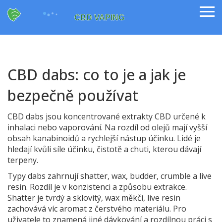
CBD dabs: co to je a jak je
bezpečně používat
CBD dabs jsou koncentrované extrakty CBD určené k
inhalaci nebo vaporování. Na rozdíl od olejů mají vyšší
obsah kanabinoidů a rychlejší nástup účinku. Lidé je
hledají kvůli síle účinku, čistotě a chuti, kterou dávají
terpeny.
Typy dabs zahrnují shatter, wax, budder, crumble a live
resin. Rozdíl je v konzistenci a způsobu extrakce.
Shatter je tvrdý a sklovitý, wax měkčí, live resin
zachovává víc aromat z čerstvého materiálu. Pro
uživatele to znamená jiné dávkování a rozdílnou práci s