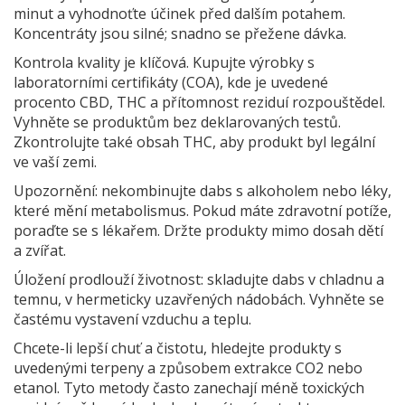
minut a vyhodnoťte účinek před dalším potahem.
Koncentráty jsou silné; snadno se přežene dávka.
Kontrola kvality je klíčová. Kupujte výrobky s
laboratorními certifikáty (COA), kde je uvedené
procento CBD, THC a přítomnost reziduí rozpouštědel.
Vyhněte se produktům bez deklarovaných testů.
Zkontrolujte také obsah THC, aby produkt byl legální
ve vaší zemi.
Upozornění: nekombinujte dabs s alkoholem nebo léky,
které mění metabolismus. Pokud máte zdravotní potíže,
poraďte se s lékařem. Držte produkty mimo dosah dětí
a zvířat.
Úložení prodlouží životnost: skladujte dabs v chladnu a
temnu, v hermeticky uzavřených nádobách. Vyhněte se
častému vystavení vzduchu a teplu.
Chcete-li lepší chuť a čistotu, hledejte produkty s
uvedenými terpeny a způsobem extrakce CO2 nebo
etanol. Tyto metody často zanechají méně toxických