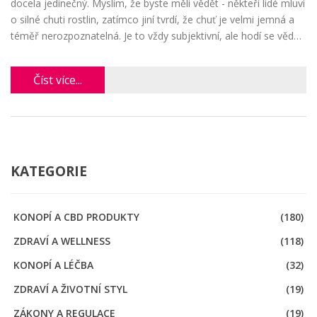
docela jedinečný. Myslím, že byste měli vědět - někteří lidé mluví
o silné chuti rostlin, zatímco jiní tvrdí, že chuť je velmi jemná a
téměř nerozpoznatelná. Je to vždy subjektivní, ale hodí se vědět,
co můžete očekávat. Takže pokud vás zaujímá chuť CBD dabů,
tato stránka je pro vás.
Číst více...
KATEGORIE
KONOPÍ A CBD PRODUKTY
(180)
ZDRAVÍ A WELLNESS
(118)
KONOPÍ A LÉČBA
(32)
ZDRAVÍ A ŽIVOTNÍ STYL
(19)
ZÁKONY A REGULACE
(19)