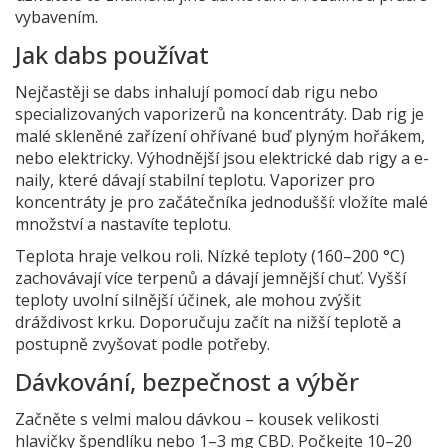
vybavením.
Jak dabs používat
Nejčastěji se dabs inhalují pomocí dab rigu nebo
specializovaných vaporizerů na koncentráty. Dab rig je
malé skleněné zařízení ohřívané buď plyným hořákem,
nebo elektricky. Výhodnější jsou elektrické dab rigy a e-
naily, které dávají stabilní teplotu. Vaporizer pro
koncentráty je pro začátečníka jednodušší: vložíte malé
množství a nastavíte teplotu.
Teplota hraje velkou roli. Nízké teploty (160–200 °C)
zachovávají více terpenů a dávají jemnější chuť. Vyšší
teploty uvolní silnější účinek, ale mohou zvýšit
dráždivost krku. Doporučuju začít na nižší teplotě a
postupně zvyšovat podle potřeby.
Dávkování, bezpečnost a výběr
Začněte s velmi malou dávkou – kousek velikosti
hlavičky špendlíku nebo 1–3 mg CBD. Počkejte 10–20