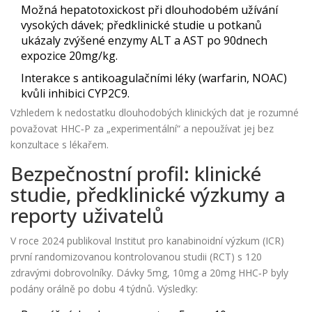
Možná hepatotoxickost při dlouhodobém užívání
vysokých dávek; předklinické studie u potkanů
ukázaly zvýšené enzymy ALT a AST po 90dnech
expozice 20mg/kg.
Interakce s antikoagulačními léky (warfarin, NOAC)
kvůli inhibici CYP2C9.
Vzhledem k nedostatku dlouhodobých klinických dat je rozumné
považovat HHC‑P za „experimentální“ a nepoužívat jej bez
konzultace s lékařem.
Bezpečnostní profil: klinické
studie, předklinické výzkumy a
reporty uživatelů
V roce 2024 publikoval Institut pro kanabinoidní výzkum (ICR)
první randomizovanou kontrolovanou studii (RCT) s 120
zdravými dobrovolníky. Dávky 5mg, 10mg a 20mg HHC‑P byly
podány orálně po dobu 4 týdnů. Výsledky: