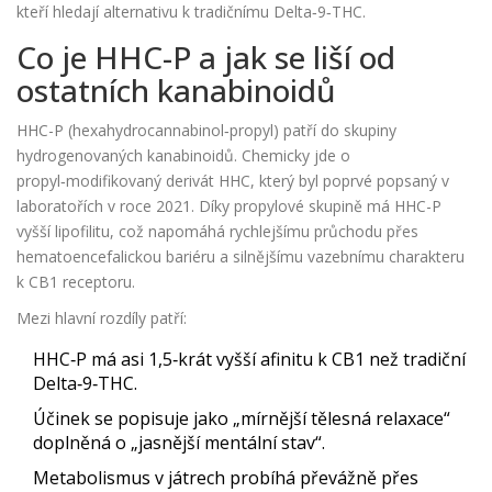
kteří hledají alternativu k tradičnímu Delta‑9‑THC.
Co je HHC-P a jak se liší od
ostatních kanabinoidů
HHC-P (hexahydrocannabinol‑propyl) patří do skupiny
hydrogenovaných kanabinoidů. Chemicky jde o
propyl‑modifikovaný derivát HHC, který byl poprvé popsaný v
laboratořích v roce 2021. Díky propylové skupině má HHC-P
vyšší lipofilitu, což napomáhá rychlejšímu průchodu přes
hematoencefalickou bariéru a silnějšímu vazebnímu charakteru
k
CB1 receptoru
.
Mezi hlavní rozdíly patří:
HHC‑P má asi 1,5‑krát vyšší afinitu k CB1 než tradiční
Delta‑9‑THC.
Účinek se popisuje jako „mírnější tělesná relaxace“
doplněná o „jasnější mentální stav“.
Metabolismus v játrech probíhá převážně přes