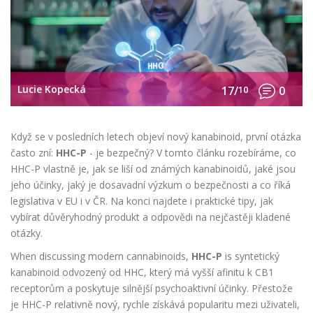
Lucie Kopecká
17/
10
0
Když se v posledních letech objeví nový kanabinoid, první otázka
často zní:
HHC-P
- je bezpečný? V tomto článku rozebíráme, co
HHC-P vlastně je, jak se liší od známých kanabinoidů, jaké jsou
jeho účinky, jaký je dosavadní výzkum o bezpečnosti a co říká
legislativa v EU i v ČR. Na konci najdete i praktické tipy, jak
vybírat důvěryhodný produkt a odpovědi na nejčastěji kladené
otázky.
When discussing modern cannabinoids,
HHC-P
is
syntetický
kanabinoid odvozený od HHC, který má vyšší afinitu k CB1
receptorům a poskytuje silnější psychoaktivní účinky
. Přestože
je HHC-P relativně nový, rychle získává popularitu mezi uživateli,