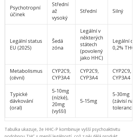
Střední
Psychotropní
až
Střední
Silný
účinek
vysoký
Legální v
některých
Legální status
Šedá
Legální do
státech
EU (2025)
zóna
0,2% THC
(povolený
jako HHC)
Metabolismus
CYP2C9,
CYP2C9,
CYP2C9,
(cévní)
CYP3A4
CYP3A4
CYP3A4
5‑10mg
Typické
5‑30mg
(nízké),
dávkování
5‑15mg
(závisí na
20mg
(oral)
toleranci)
(vyšší)
Tabulka ukazuje, že HHC‑P kombinuje vyšší psychoaktivitu
podobnou THC s menší legálností, což z něj dělá produkt