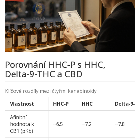
Porovnání HHC-P s HHC,
Delta‑9‑THC a CBD
Klíčové rozdíly mezi čtyřmi kanabinoidy
Vlastnost
HHC‑P
HHC
Delta‑9‑T
Afinitní
hodnota k
~6.5
~7.2
~7.8
CB1 (pKb)