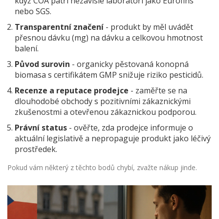
když COA patří nezávislé laboratoři jako Eurofins
nebo SGS.
Transparentní značení
- produkt by měl uvádět
přesnou dávku (mg) na dávku a celkovou hmotnost
balení.
Původ surovin
- organicky pěstovaná konopná
biomasa s certifikátem GMP snižuje riziko pesticidů.
Recenze a reputace prodejce
- zaměřte se na
dlouhodobé obchody s pozitivními zákaznickými
zkušenostmi a otevřenou zákaznickou podporou.
Právní status
- ověřte, zda prodejce informuje o
aktuální legislativě a nepropaguje produkt jako léčivý
prostředek.
Pokud vám některý z těchto bodů chybí, zvažte nákup jinde.