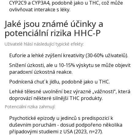
CYP2C9 a CYP3A4, podobně jako u THC, což může
ovlivňovat interakce s léky.
Jaké jsou známé účinky a
potenciální rizika HHC-P
Uživatelé hlásí následující typické efekty:
Euforie a lehké zvýšení kreativity (30‑60% uživatelů).
Snížení úzkosti, ale u 10‑15% výskytu se může objevit
paradoxní úzkostná reakce.
Podnícená chuť k jídlu, podobně jako u THC.
Lehké tělesné uvolnění bez výrazné „vážnosti“, která
doprovází některé silnější THC produkty.
Potenciální rizika zahrnují:
Psychotické epizody u jedinců s predispozicí k
duševním poruchám - dosud podpořeno několika
případovými studiemi z USA (2023, n=27).