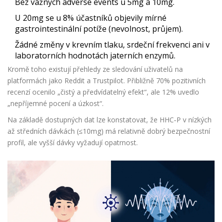
Bez vážných adverse events u 5mg a 10mg.
U 20mg se u 8% účastníků objevily mírné
gastrointestinální potíže (nevolnost, průjem).
Žádné změny v krevním tlaku, srdeční frekvenci ani v
laboratorních hodnotách jaterních enzymů.
Kromě toho existují přehledy ze sledování uživatelů na
platformách jako Reddit a Trustpilot. Přibližně 70% pozitivních
recenzí ocenilo „čistý a předvídatelný efekt“, ale 12% uvedlo
„nepříjemné pocení a úzkost“.
Na základě dostupných dat lze konstatovat, že HHC‑P v nízkých
až středních dávkách (≤10mg) má relativně dobrý bezpečnostní
profil, ale vyšší dávky vyžadují opatrnost.