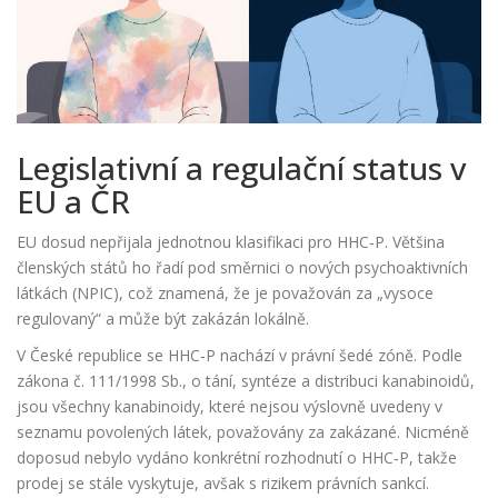
Legislativní a regulační status v
EU a ČR
EU dosud nepřijala jednotnou klasifikaci pro HHC‑P. Většina
členských států ho řadí pod směrnici o nových psychoaktivních
látkách (NPIC), což znamená, že je považován za „vysoce
regulovaný“ a může být zakázán lokálně.
V České republice se HHC‑P nachází v právní šedé zóně. Podle
zákona č. 111/1998 Sb., o tání, syntéze a distribuci kanabinoidů,
jsou všechny kanabinoidy, které nejsou výslovně uvedeny v
seznamu povolených látek, považovány za zakázané. Nicméně
doposud nebylo vydáno konkrétní rozhodnutí o HHC‑P, takže
prodej se stále vyskytuje, avšak s rizikem právních sankcí.