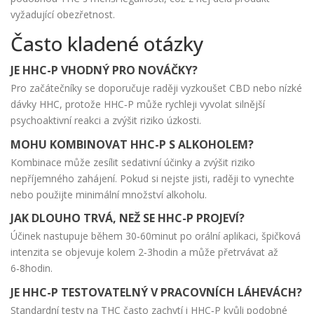
vyžadující obezřetnost.
Často kladené otázky
JE HHC-P VHODNÝ PRO NOVÁČKY?
Pro začátečníky se doporučuje raději vyzkoušet CBD nebo nízké
dávky HHC, protože HHC‑P může rychleji vyvolat silnější
psychoaktivní reakci a zvýšit riziko úzkosti.
MOHU KOMBINOVAT HHC-P S ALKOHOLEM?
Kombinace může zesílit sedativní účinky a zvýšit riziko
nepříjemného zahájení. Pokud si nejste jisti, raději to vynechte
nebo použijte minimální množství alkoholu.
JAK DLOUHO TRVÁ, NEŽ SE HHC-P PROJEVÍ?
Účinek nastupuje během 30‑60minut po orální aplikaci, špičková
intenzita se objevuje kolem 2‑3hodin a může přetrvávat až
6‑8hodin.
JE HHC-P TESTOVATELNÝ V PRACOVNÍCH LÁHEVÁCH?
Standardní testy na THC často zachytí i HHC‑P kvůli podobné