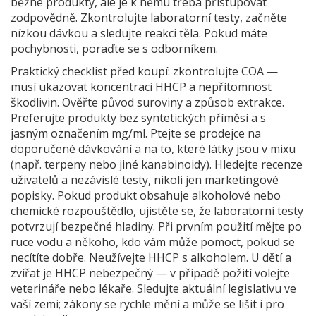
běžné produkty, ale je k němu třeba přistupovat
zodpovědně. Zkontrolujte laboratorní testy, začněte
nízkou dávkou a sledujte reakci těla. Pokud máte
pochybnosti, poraďte se s odborníkem.
Praktický checklist před koupí: zkontrolujte COA —
musí ukazovat koncentraci HHCP a nepřítomnost
škodlivin. Ověřte původ suroviny a způsob extrakce.
Preferujte produkty bez syntetických příměsí a s
jasným označením mg/ml. Ptejte se prodejce na
doporučené dávkování a na to, které látky jsou v mixu
(např. terpeny nebo jiné kanabinoidy). Hledejte recenze
uživatelů a nezávislé testy, nikoli jen marketingové
popisky. Pokud produkt obsahuje alkoholové nebo
chemické rozpouštědlo, ujistěte se, že laboratorní testy
potvrzují bezpečné hladiny. Při prvním použití mějte po
ruce vodu a někoho, kdo vám může pomoct, pokud se
necítíte dobře. Neužívejte HHCP s alkoholem. U dětí a
zvířat je HHCP nebezpečný — v případě požití volejte
veterináře nebo lékaře. Sledujte aktuální legislativu ve
vaší zemi; zákony se rychle mění a může se lišit i pro