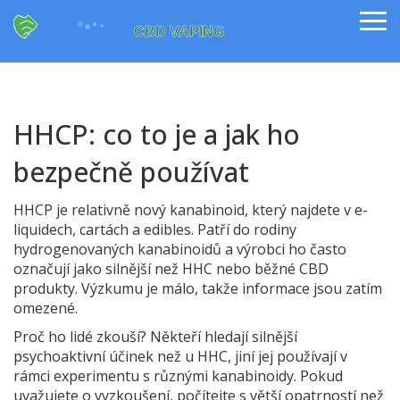
HHCP: co to je a jak ho
bezpečně používat
HHCP je relativně nový kanabinoid, který najdete v e-
liquidech, cartách a edibles. Patří do rodiny
hydrogenovaných kanabinoidů a výrobci ho často
označují jako silnější než HHC nebo běžné CBD
produkty. Výzkumu je málo, takže informace jsou zatím
omezené.
Proč ho lidé zkouší? Někteří hledají silnější
psychoaktivní účinek než u HHC, jiní jej používají v
rámci experimentu s různými kanabinoidy. Pokud
uvažujete o vyzkoušení, počítejte s větší opatrností než