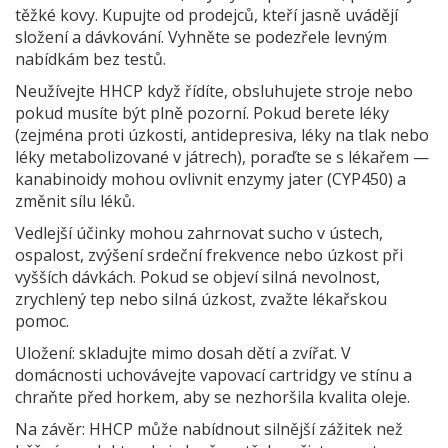
těžké kovy. Kupujte od prodejců, kteří jasně uvádějí
složení a dávkování. Vyhněte se podezřele levným
nabídkám bez testů.
Neužívejte HHCP když řídíte, obsluhujete stroje nebo
pokud musíte být plně pozorní. Pokud berete léky
(zejména proti úzkosti, antidepresiva, léky na tlak nebo
léky metabolizované v játrech), poraďte se s lékařem —
kanabinoidy mohou ovlivnit enzymy jater (CYP450) a
změnit sílu léků.
Vedlejší účinky mohou zahrnovat sucho v ústech,
ospalost, zvýšení srdeční frekvence nebo úzkost při
vyšších dávkách. Pokud se objeví silná nevolnost,
zrychlený tep nebo silná úzkost, zvažte lékařskou
pomoc.
Uložení: skladujte mimo dosah dětí a zvířat. V
domácnosti uchovávejte vapovací cartridgy ve stínu a
chraňte před horkem, aby se nezhoršila kvalita oleje.
Na závěr: HHCP může nabídnout silnější zážitek než