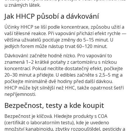
u známých látek.
Jak HHCP působí a dávkování
Účinky HHCP se liší podle koncentrace, způsobu užití a
vaší tělesné reakce. Při vapování přichází efekt rychle —
většina uživatelů pociťuje změny do 5–15 minut. U
jedlých forem může nástup trvat 60–120 minut.
Dávkování: začněte hodně nízko. Pro vapování to
znamená 1–2 krátké potahy z cartomizéru s nízkou
koncentrací. Pokud necítíte dostatečný efekt, počkejte
20–30 minut a přidejte. U edibles začněte s 2,5–5 mg a
počkejte minimálně dvě hodiny před další dávkou.
HHCP může být silnější než HHC, takže opatrnost šetří
nepříjemnosti.
Bezpečnost, testy a kde koupit
Bezpečnost je klíčová. Hledejte produkty s COA
(certifikát o laboratorním testu), kde je uvedeno
množství kanabinoidu, zbytky rozpouštědel, pesticidy a