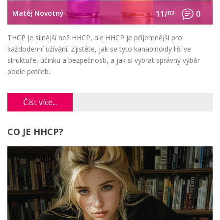
Matěj Novotný
11/
02
0
THCP je silnější než HHCP, ale HHCP je příjemnější pro
každodenní užívání. Zjistěte, jak se tyto kanabinoidy liší ve
struktuře, účinku a bezpečnosti, a jak si vybrat správný výběr
podle potřeb.
Číst více...
CO JE HHCP?