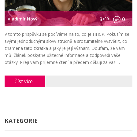
Vladimír Nový
3/
09
0
V tomto příspěvku se podíváme na to, co je HHCP. Pokusím se
svými jednoduchými slovy stručně a srozumitelně vysvětlit, co
znamená tato zkratka a jaký je její význam. Doufám, že vám
můj článek poskytne užitečné informace a zodpovědí vaše
otázky. Přeji vám příjemné čtení a předem děkuji za vaši
pozornost.
Číst více...
KATEGORIE