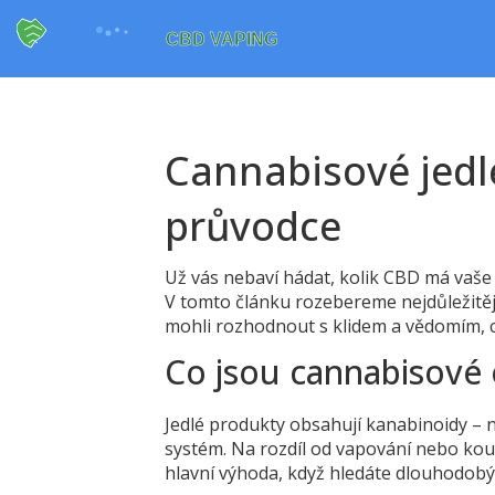
Cannabisové jedl
průvodce
Už vás nebaví hádat, kolik CBD má vaš
V tomto článku rozebere­me nejdůležitě
mohli rozhodnout s klidem a vědomím, 
Co jsou cannabisové e
Jedlé produkty obsahují kanabinoidy – n
systém. Na rozdíl od vapování nebo kouř
hlavní výhoda, když hledáte dlouhodobý