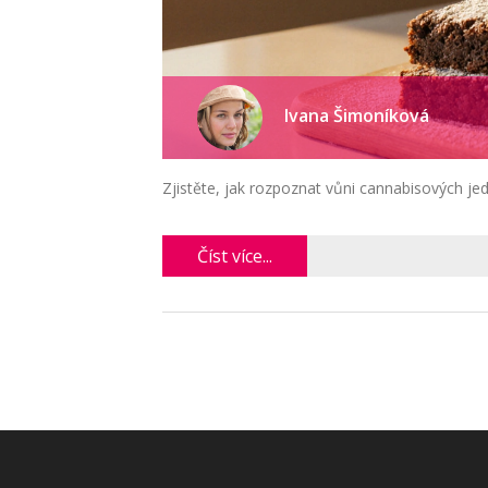
Ivana Šimoníková
Zjistěte, jak rozpoznat vůni cannabisových jedl
Číst více...