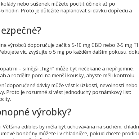
okolády nebo sušenek můžete pocítit účinek až po
6 hodin. Proto je důležité naplánovat si dávku dopředu a
 bezpečné?
ětšina výrobců doporučuje začít s 5‑10 mg CBD nebo 2‑5 mg T
třebujete víc, zvyšujte o 5 mg po každém dalším pokusu, dok
patrní – silnější „high“ může být nečekané a nepříjemné.
bsah a rozdělte porci na menší kousky, abyste měli kontrolu.
očení doporučené dávky může vést k úzkosti, nevolnosti nebo
. Proto je rozumné si vést jednoduchý poznámkový list:
city.
konopné výrobky?
tu. Většina edibles by měla být uchovávána na suchém, chla
umové bonbóny můžete i v chladničce, pokud chcete prodlou