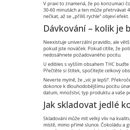
V praxi to znamená, že po konzumaci č
30‑60 minutách a ten může přetrvávat 4‑
nečkat, až se „příliš rychle“ objeví efekt.
Dávkování – kolik je
Neexistuje univerzální pravidlo, ale v
pokud jste nováček. Pokud cítíte, že po
nedosáhnete požadovaného pocitu.
U edibles s vyšším obsahem THC buďte o
Přečtěte si štítek, spočítejte celkový o
Neverte mylně, že „víc je lepší“. Překr
dokonce k dlouhodobějšímu pocitu únavy
datum, množství, typ produktu a vaše po
Jak skladovat jedlé 
Skladování může mít velký vliv na kvali
místě, mimo přímé slunce. Čokoládu a g