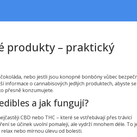
é produkty – praktický
e čokoláda, nebo jestli jsou konopné bonbóny vůbec bezpeč
jší informace o cannabisových jedlých produktech, abyste se
co přesně konzumujete.
dibles a jak fungují?
ejčastěji CBD nebo THC – které se vstřebávají přes trávicí
ení se účinek uvolní pomaleji, ale vydrží mnohem déle. To j
 relax nebo mírnou úlevu od bolesti.