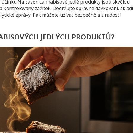
l účinku.Na závěr: cannabisové jedlé produkty jsou skvělou
a kontrolovaný zážitek. Dodržujte správné dávkování, sklad
lytické zprávy. Pak můžete užívat bezpečně a s radostí.
ABISOVÝCH JEDLÝCH PRODUKTŮ?