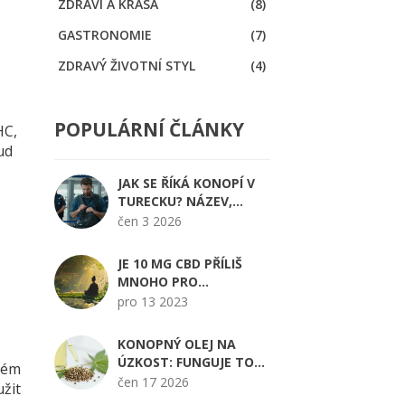
ZDRAVÍ A KRÁSA
(8)
GASTRONOMIE
(7)
ZDRAVÝ ŽIVOTNÍ STYL
(4)
POPULÁRNÍ ČLÁNKY
HC,
ud
JAK SE ŘÍKÁ KONOPÍ V
TURECKU? NÁZEV,
ZÁKONY A RIZIKA PRO
čen 3 2026
CESTOVATELE
JE 10 MG CBD PŘÍLIŠ
MNOHO PRO
ZAČÁTEČNÍKA?
pro 13 2023
KONOPNÝ OLEJ NA
ÚZKOST: FUNGUJE TO?
dném
ROZDÍL MEZI CBD A
čen 17 2026
žit
KONOPNÝM OLEJEM