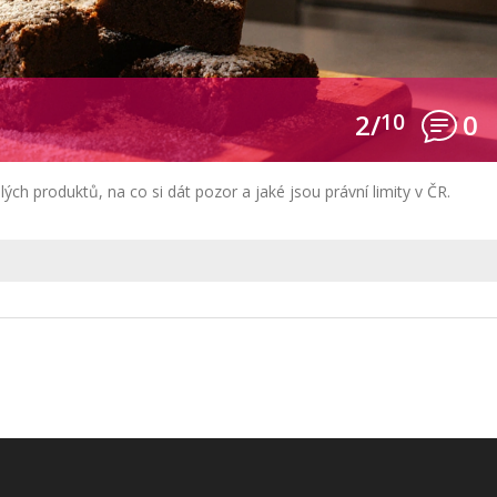
2/
10
0
ých produktů, na co si dát pozor a jaké jsou právní limity v ČR.