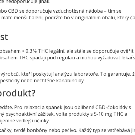
obce nedoporučuje jinak.
bo CBD se doporučuje vzduchotěsná nádoba – tím se
d máte menší balení, podržte ho v originálním obalu, který č
st
obsahem < 0,3 % THC legální, ale stále se doporučuje ověřit 
m obsahem THC spadají pod regulaci a mohou vyžadovat lékař
 výrobců, kteří poskytují analýzu laboratoře. To garantuje, 
 pesticidy nebo nechtěné kanabinoidy.
 produkt?
edáte. Pro relaxaci a spánek jsou oblíbené CBD-čokolády s
 psychoaktivní zážitek, volte produkty s 5‑10 mg THC a
íjemné vedlejší účinky.
ačky, tvrdé bonbóny nebo pečivo. Každý typ se vstřebává j