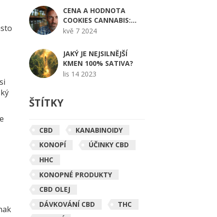
CENA A HODNOTA
COOKIES CANNABIS:
asto
PRŮVODCE PRO
kvě 7 2024
ZAČÁTEČNÍKY
JAKÝ JE NEJSILNĚJŠÍ
KMEN 100% SATIVA?
lis 14 2023
si
ský
ŠTÍTKY
že
CBD
KANABINOIDY
KONOPÍ
ÚČINKY CBD
HHC
KONOPNÉ PRODUKTY
CBD OLEJ
DÁVKOVÁNÍ CBD
THC
inak