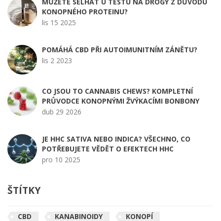
MŮŽETE SELHAT U TESTU NA DROGY Z DŮVODU
KONOPNÉHO PROTEINU?
lis 15 2025
POMÁHÁ CBD PŘI AUTOIMUNITNÍM ZÁNĚTU?
lis 2 2023
CO JSOU TO CANNABIS CHEWS? KOMPLETNÍ
PRŮVODCE KONOPNÝMI ŽVÝKACÍMI BONBONY
dub 29 2026
JE HHC SATIVA NEBO INDICA? VŠECHNO, CO
POTŘEBUJETE VĚDĚT O EFEKTECH HHC
pro 10 2025
ŠTÍTKY
CBD
KANABINOIDY
KONOPÍ