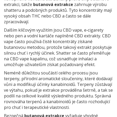
extrakci, takže
butanová extrakce
zahrnuje výrobu
shatteru a podobných produktů. Tyto koncentráty mají
vysoký obsah THC nebo CBD a často se dále
zpracovávají.
Dalším klíčovým využitím jsou
CBD vape
,
e‑cigarety
nebo pen a vodní kartáče naplněné CBD extrakty
. CBD
vape často používá čisté koncentráty získané
butanovou metodou, protože takový extrakt poskytuje
silnou chuť i rychlý účinek. Shatter se často přeměňuje
na CBD vape kapalinu, což usnadňuje inhalaci a
umožňuje uživatelům získat požadovaný efekt.
Neméně důležitou součástí celého procesu jsou
terpeny
,
přírodní aromatické sloučeniny, které dodávají
vůni a modifikují účinky kanabinoidů
. Terpeny zůstávají
ve výtahu, pokud je extrakce prováděna šetrně, a tak se
podílí na celkové kvalitě výsledného produktu. Správná
rovnováha terpenů a kanabinoidů je často rozhodující
pro chuť i terapeutické vlastnosti.
Bezpečná
butanová extrakce
vyžaduje vhodné