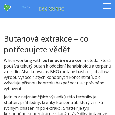
Butanová extrakce – co
potřebujete vědět
When working with
butanová extrakce
,
metoda, která
používá tekutý butan k oddělení kanabinoidů a terpenů
z rostlin
. Also known as
BHO (butane hash oil)
, it allows
výrobu vysoce čistých konopných koncentrátů, ale
vyžaduje přísnou kontrolu bezpečnosti a správného
vybavení.
Jedním z nejznámějších výsledků této techniky je
shatter
,
průhledný, křehký koncentrát, který vzniká
rychlým chlazením po extrakci
. Shatter je typ
konopného koncentrátu získaný právě díky butanové